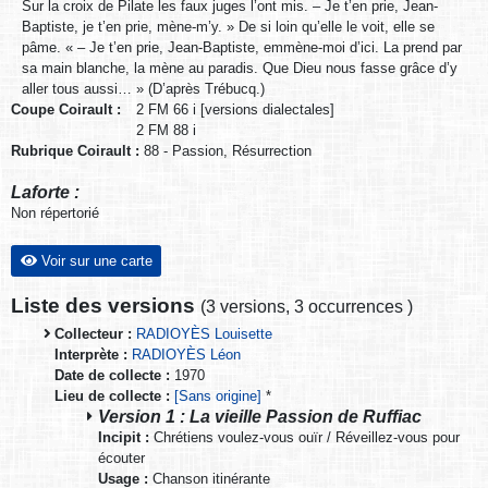
Sur la croix de Pilate les faux juges l’ont mis. – Je t’en prie, Jean-
Baptiste, je t’en prie, mène-m’y. » De si loin qu’elle le voit, elle se
pâme. « – Je t’en prie, Jean-Baptiste, emmène-moi d’ici. La prend par
sa main blanche, la mène au paradis. Que Dieu nous fasse grâce d’y
aller tous aussi… » (D’après Trébucq.)
Coupe Coirault :
2 FM 66 i [versions dialectales]
2 FM 88 i
Rubrique Coirault :
88 - Passion, Résurrection
Laforte :
Non répertorié
Voir sur une carte
Liste des versions
(
3 versions
,
3 occurrences
)
Collecteur :
RADIOYÈS Louisette
Interprète :
RADIOYÈS Léon
Date de collecte :
1970
Lieu de collecte :
[Sans origine]
*
Version 1 : La vieille Passion de Ruffiac
Incipit :
Chrétiens voulez-vous ouïr / Réveillez-vous pour
écouter
Usage :
Chanson itinérante