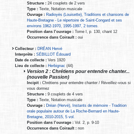
Structure :
24 couplets de 2 vers
Type :
Texte, Notation musicale
Ouvrage :
Radioyès (Louisette), Traditions et chansons de
Haute-Bretagne - Le répertoire de Saint-Congard et ses
environs 1962-1970, 1995-1997, 2 tomes.
Position dans l’ouvrage :
Tome I, p. 130, chant 12
Occurrence dans Coirault :
oui
Collecteur :
DRÉAN Hervé
Interprète :
SÉBILLOT Édouard
Date de collecte :
Vers 1920
Lieu de collecte :
Herbignac
(44)
Version 2 : Chrétiens pour entendre chanter...
(nouvelle Passion)
Incipit :
Chrétiens pour entendre chanter / Réveillez-vous si
vous dormez
Structure :
9 couplets de 4 vers
Type :
Texte, Notation musicale
Ouvrage :
Dréan (Hervé), Instants de mémoire - Tradition
orale populaire autour de La Roche-Bernard en Haute-
Bretagne, 2010-2015, 5 vol.
Position dans l’ouvrage :
Vol. 2, p. 9-10
Occurrence dans Coirault :
non