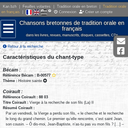
Kan.bzh
|
Feuilles volantes
|
Tradition orale en breton
|
Tradition orale
en français
|
Connexion
Créer un compte
Chansons bretonnes de tradition orale en
français
dans les livres, revues, manuscrits, disques, cassettes, CDs
Menu
Retour à la recherche
Caractéristiques du chant-type
Bécam :
Référence Bécam : B-00577
Thème :
Histoire sainte
Coirault :
Référence Coirault : 88 03
Titre Coirault :
Vierge à la recherche de son fils (La) II
Résumé Coirault :
Par un vendredi, la Vierge a perdu son fils, « le cherche et le recherche
le long du grand chemin. Le premier qu’elle rencontre, c’est saint Jean,
son cousin. – Ô dis-moi, Jean-Baptiste, n’as-tu pas vu mon fils ? […] –