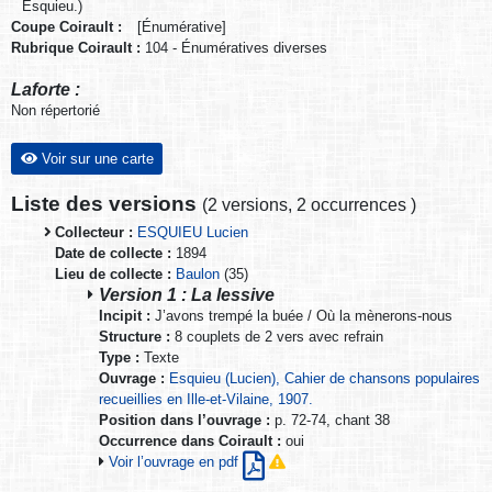
Esquieu.)
Coupe Coirault :
[Énumérative]
Rubrique Coirault :
104 - Énumératives diverses
Laforte :
Non répertorié
Voir sur une carte
Liste des versions
(
2 versions
,
2 occurrences
)
Collecteur :
ESQUIEU Lucien
Date de collecte :
1894
Lieu de collecte :
Baulon
(35)
Version 1 : La lessive
Incipit :
J’avons trempé la buée / Où la mènerons-nous
Structure :
8 couplets de 2 vers avec refrain
Type :
Texte
Ouvrage :
Esquieu (Lucien), Cahier de chansons populaires
recueillies en Ille-et-Vilaine, 1907.
Position dans l’ouvrage :
p. 72-74, chant 38
Occurrence dans Coirault :
oui
Voir l’ouvrage en pdf