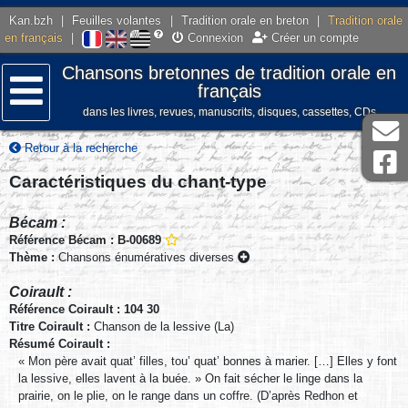
Kan.bzh
|
Feuilles volantes
|
Tradition orale en breton
|
Tradition orale
en français
|
Connexion
Créer un compte
Chansons bretonnes de tradition orale en
français
dans les livres, revues, manuscrits, disques, cassettes, CDs
Menu
Retour à la recherche
Caractéristiques du chant-type
Bécam :
Référence Bécam : B-00689
Thème :
Chansons énumératives diverses
Coirault :
Référence Coirault : 104 30
Titre Coirault :
Chanson de la lessive (La)
Résumé Coirault :
« Mon père avait quat’ filles, tou’ quat’ bonnes à marier. […] Elles y font
la lessive, elles lavent à la buée. » On fait sécher le linge dans la
prairie, on le plie, on le range dans un coffre. (D’après Redhon et