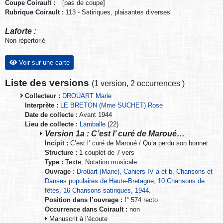
Coupe Coirault :
[pas de coupe]
Rubrique Coirault :
113 - Satiriques, plaisantes diverses
Laforte :
Non répertorié
Voir sur une carte
Liste des versions
(
1 version
,
2 occurrences
)
Collecteur :
DROÜART Marie
Interprète :
LE BRETON (Mme SUCHET) Rose
Date de collecte :
Avant 1944
Lieu de collecte :
Lamballe
(22)
Version 1a : C’est l’ curé de Maroué…
Incipit :
C’est l’ curé de Maroué / Qu’a perdu son bonnet
Structure :
1 couplet de 7 vers
Type :
Texte, Notation musicale
Ouvrage :
Droüart (Marie), Cahiers IV a et b, Chansons et
Danses populaires de Haute-Bretagne, 10 Chansons de
fêtes, 16 Chansons satiriques, 1944.
Position dans l’ouvrage :
f° 574 recto
Occurrence dans Coirault :
non
Manuscrit à l’écoute