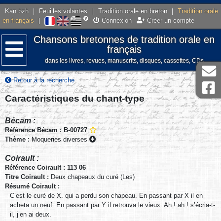
Kan.bzh
|
Feuilles volantes
|
Tradition orale en breton
|
Tradition orale
en français
|
Connexion
Créer un compte
Chansons bretonnes de tradition orale en
français
dans les livres, revues, manuscrits, disques, cassettes, CDs
Menu
Retour à la recherche
Caractéristiques du chant-type
Bécam :
Référence Bécam : B-00727
Thème :
Moqueries diverses
Coirault :
Référence Coirault : 113 06
Titre Coirault :
Deux chapeaux du curé (Les)
Résumé Coirault :
C’est le curé de X. qui a perdu son chapeau. En passant par X il en
acheta un neuf. En passant par Y il retrouva le vieux. Ah ! ah ! s’écria-t-
il, j’en ai deux.