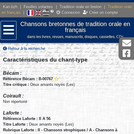
Kan.bzh
|
Feuilles volantes
|
Tradition orale en breton
|
Tradition orale
en français
|
Connexion
Créer un compte
Chansons bretonnes de tradition orale en
français
dans les livres, revues, manuscrits, disques, cassettes, CDs
Menu
Retour à la recherche
Caractéristiques du chant-type
Bécam :
Référence Bécam : B-00767
Titre critique :
Deux amants noyés (Les)
Coirault :
Non répertorié
Laforte :
Référence Laforte : II A 56
Titre Laforte :
Deux amants noyés (Les)
Rubrique Laforte : II - Chansons strophiques / A - Chansons à