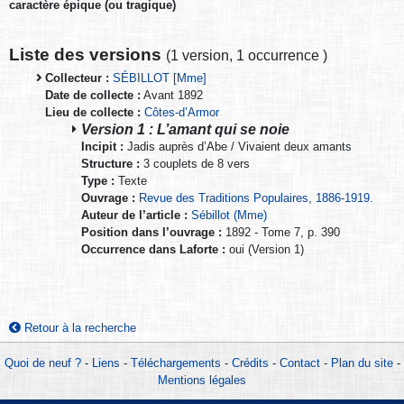
caractère épique (ou tragique)
Liste des versions
(
1 version
,
1 occurrence
)
Collecteur :
SÉBILLOT [Mme]
Date de collecte :
Avant 1892
Lieu de collecte :
Côtes-d’Armor
Version 1 : L’amant qui se noie
Incipit :
Jadis auprès d’Abe / Vivaient deux amants
Structure :
3 couplets de 8 vers
Type :
Texte
Ouvrage :
Revue des Traditions Populaires, 1886-1919.
Auteur de l’article :
Sébillot (Mme)
Position dans l’ouvrage :
1892 - Tome 7, p. 390
Occurrence dans Laforte :
oui (Version 1)
Retour à la recherche
Quoi de neuf ?
-
Liens
-
Téléchargements
-
Crédits
-
Contact
-
Plan du site
-
Mentions légales