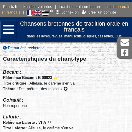
Kan.bzh
|
Feuilles volantes
|
Tradition orale en breton
|
Tradition orale
en français
|
Connexion
Créer un compte
Chansons bretonnes de tradition orale en
français
dans les livres, revues, manuscrits, disques, cassettes, CDs
Menu
Retour à la recherche
Caractéristiques du chant-type
Bécam :
Référence Bécam : B-00923
Titre critique :
Alléluia, le carême s’en va
Thème :
Des prêtres, des religieux
Coirault :
Non répertorié
Laforte :
Référence Laforte : VI A 77
Titre Laforte :
Alleluia, le carême s’en va