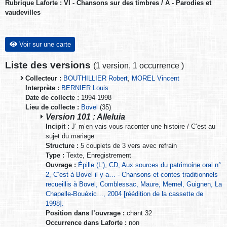
Rubrique Laforte : VI - Chansons sur des timbres / A - Parodies et
vaudevilles
Voir sur une carte
Liste des versions
(
1 version
,
1 occurrence
)
Collecteur :
BOUTHILLIER Robert
,
MOREL Vincent
Interprète :
BERNIER Louis
Date de collecte :
1994-1998
Lieu de collecte :
Bovel
(35)
Version 101 : Alleluia
Incipit :
J’ m’en vais vous raconter une histoire / C’est au
sujet du mariage
Structure :
5 couplets de 3 vers avec refrain
Type :
Texte, Enregistrement
Ouvrage :
Épille (L’), CD, Aux sources du patrimoine oral n°
2, C’est à Bovel il y a… - Chansons et contes traditionnels
recueillis à Bovel, Comblessac, Maure, Mernel, Guignen, La
Chapelle-Bouéxic…, 2004 [réédition de la cassette de
1998].
Position dans l’ouvrage :
chant 32
Occurrence dans Laforte :
non