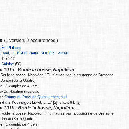
ns
(
1 version
,
2 occurrences
)
ËT Philippe
 Joël
,
LE BRUN Pierre
,
ROBERT Mikaël
:
1974-12
:
Sulniac
(56)
n 101a : Roule ta bosse, Napoléon…
Roule ta bosse, Napoléon / Tu n’auras pas la couronne de Bretagne
Danse (Bal à Quatre)
e :
1 couplet de 4 vers
exte, Notation musicale
 :
Chants du Pays de Questembert, s.d.
n dans l’ouvrage :
Livret, p. 17 [2], chant 8 b [2]
n 101b : Roule ta bosse, Napoléon…
Roule ta bosse, Napoléon / Tu n’auras pas la couronne de Bretagne
Danse (Bal à Quatre)
e :
1 couplet de 4 vers