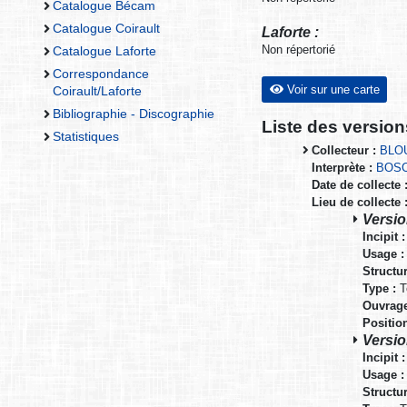
Catalogue Bécam
Catalogue Coirault
Laforte :
Non répertorié
Catalogue Laforte
Correspondance
Voir sur une carte
Coirault/Laforte
Bibliographie - Discographie
Liste des versio
Statistiques
Collecteur :
BLOU
Interprète :
BOSC
Date de collecte 
Lieu de collecte 
Versio
Incipit :
Usage :
Structur
Type :
T
Ouvrage
Positio
Versio
Incipit :
Usage :
Structur