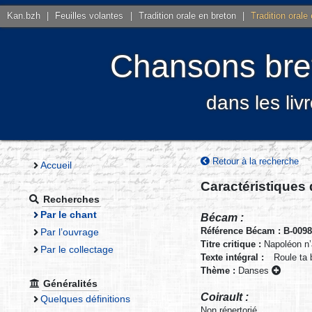
Kan.bzh
|
Feuilles volantes
|
Tradition orale en breton
|
Tradition orale
Chansons bret
dans les liv
Retour à la recherche
Accueil
Caractéristiques
Recherches
Par le chant
Bécam :
Référence Bécam : B-009
Par l’ouvrage
Titre critique :
Napoléon n’
Par le collectage
Texte intégral :
Roule ta 
Thème :
Danses
Généralités
Coirault :
Quelques définitions
Non répertorié