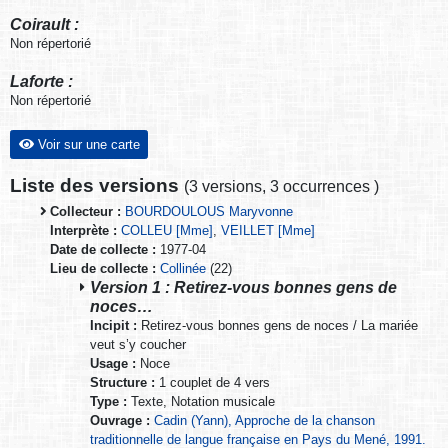
Coirault :
Non répertorié
Laforte :
Non répertorié
Voir sur une carte
Liste des versions
(
3 versions
,
3 occurrences
)
Collecteur :
BOURDOULOUS Maryvonne
Interprète :
COLLEU [Mme]
,
VEILLET [Mme]
Date de collecte :
1977-04
Lieu de collecte :
Collinée
(22)
Version 1 : Retirez-vous bonnes gens de
noces…
Incipit :
Retirez-vous bonnes gens de noces / La mariée
veut s’y coucher
Usage :
Noce
Structure :
1 couplet de 4 vers
Type :
Texte, Notation musicale
Ouvrage :
Cadin (Yann), Approche de la chanson
traditionnelle de langue française en Pays du Mené, 1991.