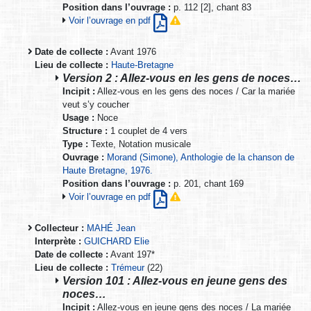
Position dans l’ouvrage :
p. 112 [2], chant 83
Voir l’ouvrage en pdf
Date de collecte :
Avant 1976
Lieu de collecte :
Haute-Bretagne
Version 2 : Allez-vous en les gens de noces…
Incipit :
Allez-vous en les gens des noces / Car la mariée
veut s’y coucher
Usage :
Noce
Structure :
1 couplet de 4 vers
Type :
Texte, Notation musicale
Ouvrage :
Morand (Simone), Anthologie de la chanson de
Haute Bretagne, 1976.
Position dans l’ouvrage :
p. 201, chant 169
Voir l’ouvrage en pdf
Collecteur :
MAHÉ Jean
Interprète :
GUICHARD Elie
Date de collecte :
Avant 197*
Lieu de collecte :
Trémeur
(22)
Version 101 : Allez-vous en jeune gens des
noces…
Incipit :
Allez-vous en jeune gens des noces / La mariée