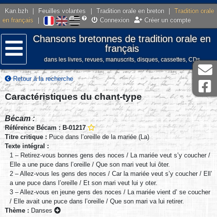
Kan.bzh
|
Feuilles volantes
|
Tradition orale en breton
|
Tradition orale
en français
|
Connexion
Créer un compte
Chansons bretonnes de tradition orale en
français
dans les livres, revues, manuscrits, disques, cassettes, CDs
Menu
Retour à la recherche
Caractéristiques du chant-type
Bécam :
Référence Bécam : B-01217
Titre critique :
Puce dans l’oreille de la mariée (La)
Texte intégral :
1 – Retirez-vous bonnes gens des noces / La mariée veut s’y coucher /
Elle a une puce dans l’oreille / Que son mari veut lui ôter.
2 – Allez-vous les gens des noces / Car la mariée veut s’y coucher / Ell’
a une puce dans l’oreille / Et son mari veut lui y oter.
3 – Allez-vous en jeune gens des noces / La mariée vient d’ se coucher
/ Elle avait une puce dans l’oreille / Que son mari va lui retirer.
Thème :
Danses