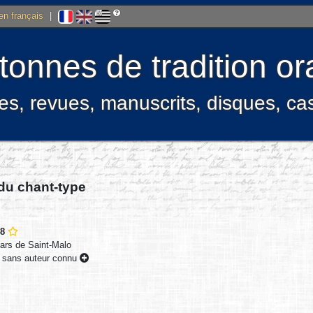
 en français
|
onnes de tradition ora
res, revues, manuscrits, disques, c
 du chant-type
98
ars de Saint-Malo
s sans auteur connu