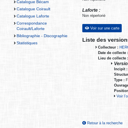
Catalogue Bécam
Catalogue Coirault
Laforte :
Non répertorié
Catalogue Laforte
Correspondance
Voir sur une carte
Coirault/Laforte
Bibliographie - Discographie
Liste des versio
Statistiques
Collecteur :
HER
Date de collecte 
Lieu de collecte 
Versio
Incipit :
Structur
Type :
F
Ouvrage
Positio
Voir l
Retour à la recherche