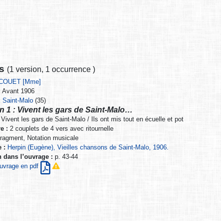
ns
(
1 version
,
1 occurrence
)
COUET [Mme]
:
Avant 1906
:
Saint-Malo
(35)
n 1 : Vivent les gars de Saint-Malo…
Vivent les gars de Saint-Malo / Ils ont mis tout en écuelle et pot
e :
2 couplets de 4 vers avec ritournelle
ragment, Notation musicale
 :
Herpin (Eugène), Vieilles chansons de Saint-Malo, 1906.
n dans l’ouvrage :
p. 43-44
’ouvrage en pdf