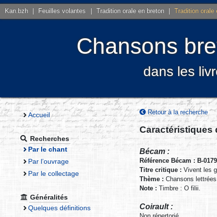
Kan.bzh
|
Feuilles volantes
|
Tradition orale en breton
|
Tradition orale
Chansons bret
dans les liv
Retour à la recherche
Accueil
Caractéristiques
Recherches
Par le chant
Bécam :
Référence Bécam : B-017
Par l’ouvrage
Titre critique :
Vivent les g
Par le collectage
Thème :
Chansons lettrée
Note :
Timbre : O filii.
Généralités
Coirault :
Quelques définitions
Non répertorié