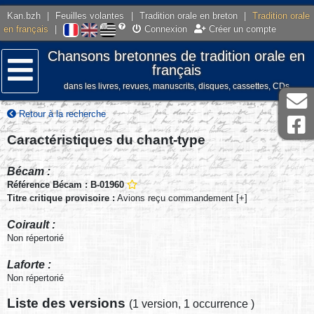
Kan.bzh
|
Feuilles volantes
|
Tradition orale en breton
|
Tradition orale
en français
|
Connexion
Créer un compte
Chansons bretonnes de tradition orale en
français
dans les livres, revues, manuscrits, disques, cassettes, CDs
Menu
Retour à la recherche
Caractéristiques du chant-type
Bécam :
Référence Bécam : B-01960
Titre critique provisoire :
Avions reçu commandement [+]
Coirault :
Non répertorié
Laforte :
Non répertorié
Liste des versions
(
1 version
,
1 occurrence
)