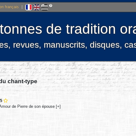
 en français
|
onnes de tradition ora
res, revues, manuscrits, disques, c
 du chant-type
85
Amour de Pierre de son épouse [+]