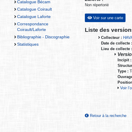
Catalogue Bécam
Non répertorié
Catalogue Coirault
Catalogue Laforte
Voir sur une carte
Correspondance
Liste des versio
Coirault/Laforte
Bibliographie - Discographie
Collecteur :
HAV
Date de collecte 
Statistiques
Lieu de collecte 
Versio
Incipit :
Structur
Type :
T
Ouvrage
Positio
Voir l
Retour à la recherche