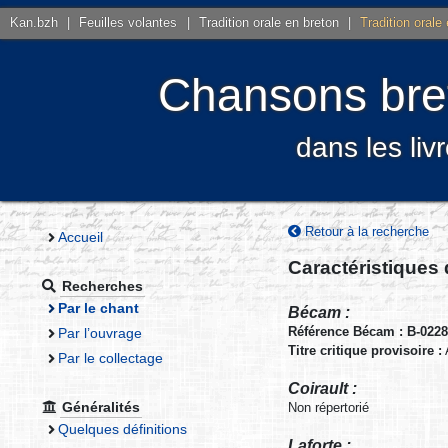
Kan.bzh
|
Feuilles volantes
|
Tradition orale en breton
|
Tradition orale
Chansons bret
dans les liv
Retour à la recherche
Accueil
Caractéristiques
Recherches
Par le chant
Bécam :
Référence Bécam : B-022
Par l’ouvrage
Titre critique provisoire :
Par le collectage
Coirault :
Généralités
Non répertorié
Quelques définitions
Laforte :