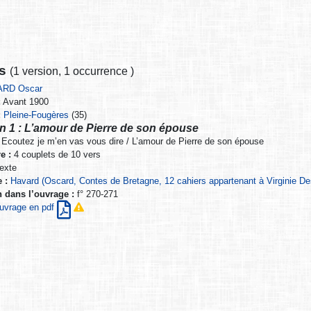
ns
(
1 version
,
1 occurrence
)
ARD Oscar
:
Avant 1900
:
Pleine-Fougères
(35)
n 1 : L’amour de Pierre de son épouse
Ecoutez je m’en vas vous dire / L’amour de Pierre de son épouse
e :
4 couplets de 10 vers
exte
 :
Havard (Oscard, Contes de Bretagne, 12 cahiers appartenant à Virginie Des
n dans l’ouvrage :
f° 270-271
’ouvrage en pdf