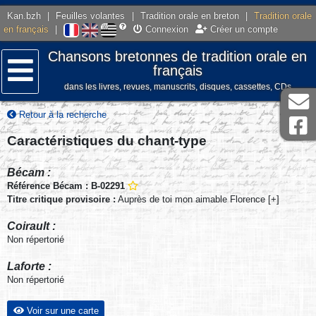
Kan.bzh
|
Feuilles volantes
|
Tradition orale en breton
|
Tradition orale
en français
|
Connexion
Créer un compte
Chansons bretonnes de tradition orale en
français
dans les livres, revues, manuscrits, disques, cassettes, CDs
Menu
Retour à la recherche
Caractéristiques du chant-type
Bécam :
Référence Bécam : B-02291
Titre critique provisoire :
Auprès de toi mon aimable Florence [+]
Coirault :
Non répertorié
Laforte :
Non répertorié
Voir sur une carte