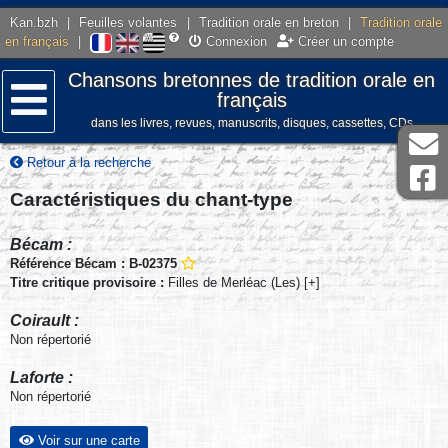
Kan.bzh
|
Feuilles volantes
|
Tradition orale en breton
|
Tradition orale
en français
|
Connexion
Créer un compte
Chansons bretonnes de tradition orale en
français
dans les livres, revues, manuscrits, disques, cassettes, CDs
Menu
Retour à la recherche
Caractéristiques du chant-type
Bécam :
Référence Bécam : B-02375
Titre critique provisoire :
Filles de Merléac (Les) [+]
Coirault :
Non répertorié
Laforte :
Non répertorié
Voir sur une carte