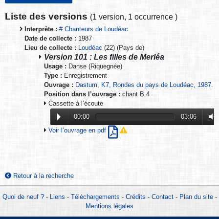
Liste des versions
(
1 version
,
1 occurrence
)
Interprète :
# Chanteurs de Loudéac
Date de collecte :
1987
Lieu de collecte :
Loudéac
(22) (Pays de)
Version 101 : Les filles de Merléa
Usage :
Danse (Riquegnée)
Type :
Enregistrement
Ouvrage :
Dastum, K7, Rondes du pays de Loudéac, 1987.
Position dans l’ouvrage :
chant B 4
Cassette à l’écoute
00:00
03:06
Voir l’ouvrage en pdf
Retour à la recherche
Quoi de neuf ?
-
Liens
-
Téléchargements
-
Crédits
-
Contact
-
Plan du site
-
Mentions légales