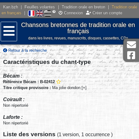
Kan.bzh
|
Feuilles volantes
|
Tradition orale en breton
|
Tradition orale
en français
|
Connexion
Créer un compte
Chansons bretonnes de tradition orale en
français
dans les livres, revues, manuscrits, disques, cassettes, CDs
Menu
Retour à la recherche
Caractéristiques du chant-type
Bécam :
Référence Bécam : B-02412
Titre critique provisoire :
Ma jolie dondon [+]
Coirault :
Non répertorié
Laforte :
Non répertorié
Liste des versions
(
1 version
,
1 occurrence
)