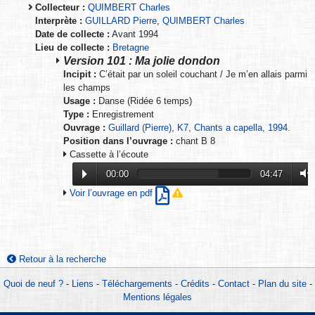
Collecteur :
QUIMBERT Charles
Interprète :
GUILLARD Pierre
,
QUIMBERT Charles
Date de collecte :
Avant 1994
Lieu de collecte :
Bretagne
Version 101 : Ma jolie dondon
Incipit :
C’était par un soleil couchant / Je m’en allais parmi
les champs
Usage :
Danse (Ridée 6 temps)
Type :
Enregistrement
Ouvrage :
Guillard (Pierre), K7, Chants a capella, 1994.
Position dans l’ouvrage :
chant B 8
Cassette à l’écoute
00:00
04:47
Voir l’ouvrage en pdf
Retour à la recherche
Quoi de neuf ?
-
Liens
-
Téléchargements
-
Crédits
-
Contact
-
Plan du site
-
Mentions légales