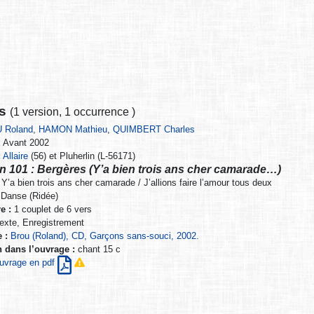
ns
(
1 version
,
1 occurrence
)
 Roland
,
HAMON Mathieu
,
QUIMBERT Charles
:
Avant 2002
:
Allaire
(56) et Pluherlin (L-56171)
n 101 : Bergères (Y’a bien trois ans cher camarade…)
Y’a bien trois ans cher camarade / J’allions faire l’amour tous deux
Danse (Ridée)
e :
1 couplet de 6 vers
exte, Enregistrement
 :
Brou (Roland), CD, Garçons sans-souci, 2002.
n dans l’ouvrage :
chant 15 c
’ouvrage en pdf