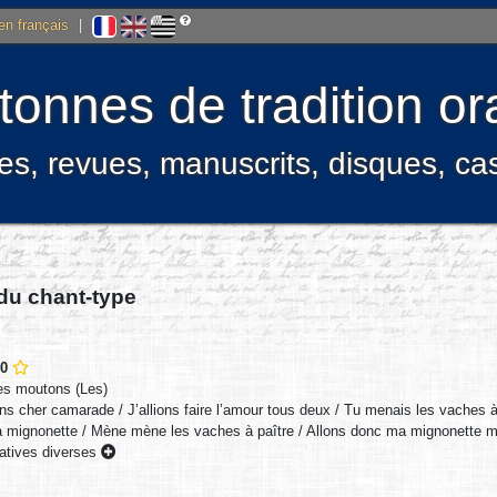
 en français
|
onnes de tradition ora
res, revues, manuscrits, disques, c
 du chant-type
80
es moutons (Les)
ans cher camarade / J’allions faire l’amour tous deux / Tu menais les vaches à
 mignonette / Mène mène les vaches à paître / Allons donc ma mignonette 
tives diverses