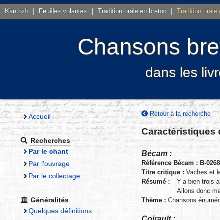
Kan.bzh
|
Feuilles volantes
|
Tradition orale en breton
|
Tradition orale
Chansons bret
dans les liv
Retour à la recherche
Accueil
Caractéristiques
Recherches
Par le chant
Bécam :
Référence Bécam : B-026
Par l’ouvrage
Titre critique :
Vaches et l
Par le collectage
Résumé :
Y’a bien trois 
Allons donc ma
Généralités
Thème :
Chansons énuméra
Quelques définitions
Coirault :