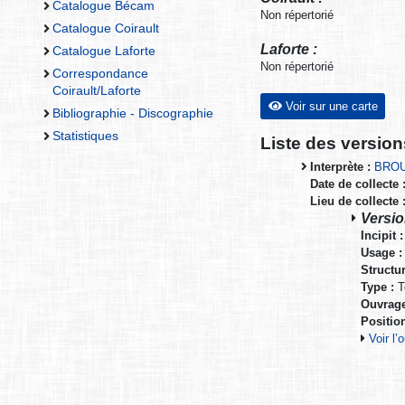
Catalogue Bécam
Non répertorié
Catalogue Coirault
Laforte :
Catalogue Laforte
Non répertorié
Correspondance
Coirault/Laforte
Voir sur une carte
Bibliographie - Discographie
Statistiques
Liste des versio
Interprète :
BROU
Date de collecte 
Lieu de collecte 
Versio
Incipit :
Usage :
Structur
Type :
T
Ouvrage
Positio
Voir l