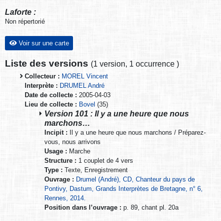
Laforte :
Non répertorié
Voir sur une carte
Liste des versions
(
1 version
,
1 occurrence
)
Collecteur :
MOREL Vincent
Interprète :
DRUMEL André
Date de collecte :
2005-04-03
Lieu de collecte :
Bovel
(35)
Version 101 : Il y a une heure que nous
marchons…
Incipit :
Il y a une heure que nous marchons / Préparez-
vous, nous arrivons
Usage :
Marche
Structure :
1 couplet de 4 vers
Type :
Texte, Enregistrement
Ouvrage :
Drumel (André), CD, Chanteur du pays de
Pontivy, Dastum, Grands Interprètes de Bretagne, n° 6,
Rennes, 2014.
Position dans l’ouvrage :
p. 89, chant pl. 20a