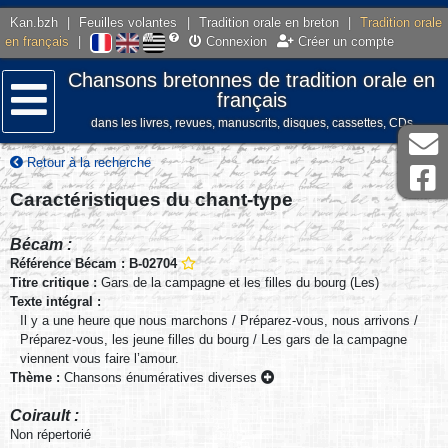
Kan.bzh
|
Feuilles volantes
|
Tradition orale en breton
|
Tradition orale
en français
|
Connexion
Créer un compte
Chansons bretonnes de tradition orale en
français
dans les livres, revues, manuscrits, disques, cassettes, CDs
Menu
Retour à la recherche
Caractéristiques du chant-type
Bécam :
Référence Bécam : B-02704
Titre critique :
Gars de la campagne et les filles du bourg (Les)
Texte intégral :
Il y a une heure que nous marchons / Préparez-vous, nous arrivons /
Préparez-vous, les jeune filles du bourg / Les gars de la campagne
viennent vous faire l’amour.
Thème :
Chansons énumératives diverses
Coirault :
Non répertorié