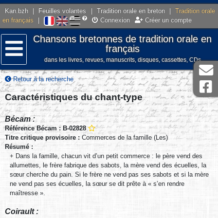
Kan.bzh
|
Feuilles volantes
|
Tradition orale en breton
|
Tradition orale
en français
|
Connexion
Créer un compte
Chansons bretonnes de tradition orale en
français
dans les livres, revues, manuscrits, disques, cassettes, CDs
Menu
Retour à la recherche
Caractéristiques du chant-type
Bécam :
Référence Bécam : B-02828
Titre critique provisoire :
Commerces de la famille (Les)
Résumé :
+ Dans la famille, chacun vit d’un petit commerce : le père vend des
allumettes, le frère fabrique des sabots, la mère vend des écuelles, la
sœur cherche du pain. Si le frère ne vend pas ses sabots et si la mère
ne vend pas ses écuelles, la sœur se dit prête à « s’en rendre
maîtresse ».
Coirault :