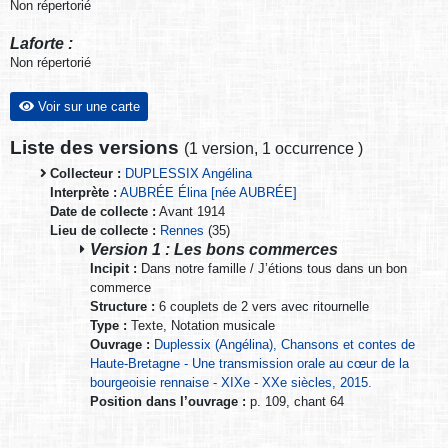
Non répertorié
Laforte :
Non répertorié
Voir sur une carte
Liste des versions
(
1 version
,
1 occurrence
)
Collecteur :
DUPLESSIX Angélina
Interprète :
AUBRÉE Élina [née AUBRÉE]
Date de collecte :
Avant 1914
Lieu de collecte :
Rennes
(35)
Version 1 : Les bons commerces
Incipit :
Dans notre famille / J’étions tous dans un bon
commerce
Structure :
6 couplets de 2 vers avec ritournelle
Type :
Texte, Notation musicale
Ouvrage :
Duplessix (Angélina), Chansons et contes de
Haute-Bretagne - Une transmission orale au cœur de la
bourgeoisie rennaise - XIXe - XXe siècles, 2015.
Position dans l’ouvrage :
p. 109, chant 64