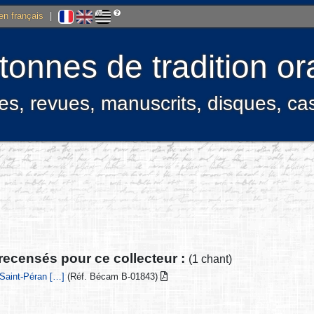
 en français
|
onnes de tradition ora
res, revues, manuscrits, disques, c
recensés pour ce collecteur :
(1 chant)
 Saint-Péran […]
(Réf. Bécam B-01843)