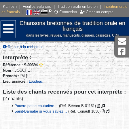
Kan.bzh
|
Feuilles volantes
|
Tradition orale en breton
|
Tradition orale
en français
|
Connexion
Créer un compte
Chansons bretonnes de tradition orale en
français
dans les livres, revues, manuscrits, disques, cassettes, CDs
Menu
Retour à la recherche
Interprète :
Référence : S-00394
Nom :
JOUCHET
Prénom :
[M.]
Lieu associé :
Loudéac
Liste des chants recensés pour cet interprète :
(2 chants)
Pauvre petite couturière…
(Réf. Bécam B-01161)
Saint-Barnabé si vous saviez…
(Réf. Coirault 1830)