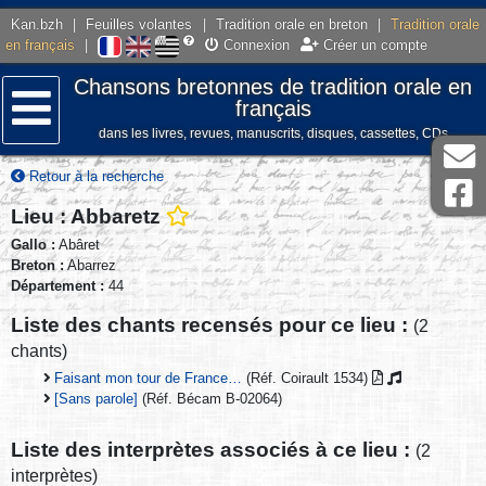
Kan.bzh
|
Feuilles volantes
|
Tradition orale en breton
|
Tradition orale
en français
|
Connexion
Créer un compte
Chansons bretonnes de tradition orale en
français
dans les livres, revues, manuscrits, disques, cassettes, CDs
Menu
Retour à la recherche
Lieu : Abbaretz
Gallo :
Abâret
Breton :
Abarrez
Département :
44
Liste des chants recensés pour ce lieu :
(2
chants)
Faisant mon tour de France…
(Réf. Coirault 1534)
[Sans parole]
(Réf. Bécam B-02064)
Liste des interprètes associés à ce lieu :
(2
interprètes)