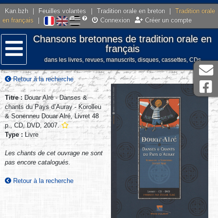
Kan.bzh
|
Feuilles volantes
|
Tradition orale en breton
|
Tradition orale
en français
|
Connexion
Créer un compte
Chansons bretonnes de tradition orale en
français
dans les livres, revues, manuscrits, disques, cassettes, CDs
Menu
Retour à la recherche
Titre :
Douar Alré - Danses &
chants du Pays d’Auray - Korolleu
& Sonenneu Douar Alré, Livret 48
p., CD, DVD, 2007.
Type :
Livre
Les chants de cet ouvrage ne sont
pas encore catalogués.
Retour à la recherche