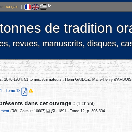
 en français
|
onnes de tradition ora
res, revues, manuscrits, disques, c
ris, 1870-1934, 51 tomes. Animateurs : Henri GAIDOZ, Marie-Henry d’ARB
891 - Tome 12
 présents dans cet ouvrage :
(1 chant)
lement
(Réf. Coirault 10607)
- 1891 - Tome 12, p. 303-304