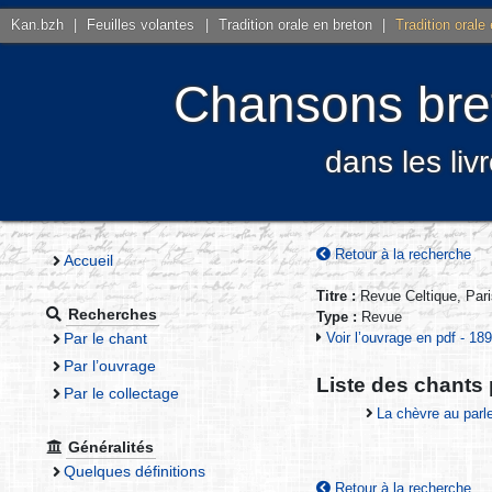
Kan.bzh
|
Feuilles volantes
|
Tradition orale en breton
|
Tradition orale
Chansons bret
dans les liv
Retour à la recherche
Accueil
Titre :
Revue Celtique, Pa
Recherches
Type :
Revue
Par le chant
Voir l’ouvrage en pdf - 1
Par l’ouvrage
Liste des chants
Par le collectage
La chèvre au par
Généralités
Quelques définitions
Retour à la recherche