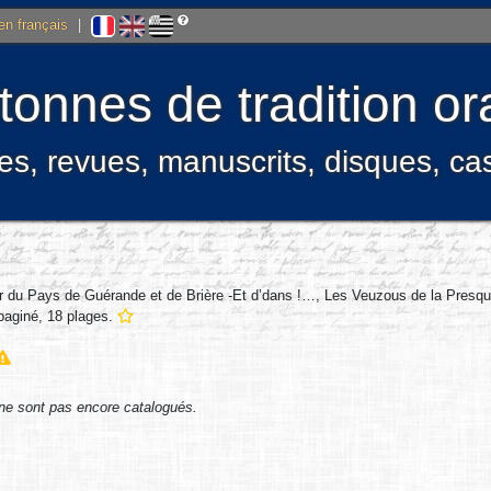
 en français
|
onnes de tradition ora
res, revues, manuscrits, disques, c
du Pays de Guérande et de Brière -Et d’dans !…, Les Veuzous de la Presqu’î
paginé, 18 plages.
ne sont pas encore catalogués.