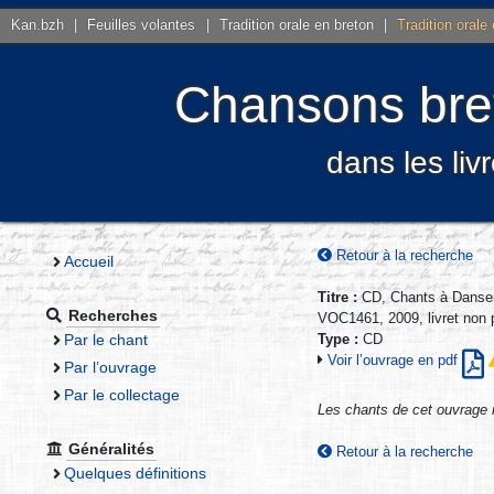
Kan.bzh
|
Feuilles volantes
|
Tradition orale en breton
|
Tradition orale
Chansons bret
dans les liv
Retour à la recherche
Accueil
Titre :
CD, Chants à Danser 
Recherches
VOC1461, 2009, livret non 
Par le chant
Type :
CD
Voir l’ouvrage en pdf
Par l’ouvrage
Par le collectage
Les chants de cet ouvrage 
Généralités
Retour à la recherche
Quelques définitions