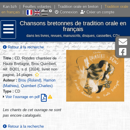
Kan.bzh
|
Feuilles volantes
|
Tradition orale en breton
|
Tradition orale
en français
|
Connexion
Créer un compte
Chansons bretonnes de tradition orale en
français
dans les livres, revues, manuscrits, disques, cassettes, CDs
Menu
Retour à la recherche
Titre :
CD, Rondes chantées de
Haute Bretagne, Brou Quimbert,
réf. BQ01, s.d. [2024], livret non
paginé, 14 plages.
Auteur :
Brou (Roland)
,
Hamon
(Mathieu)
,
Quimbert (Charles)
Type :
CD
Voir l’ouvrage en pdf
Les chants de cet ouvrage ne sont
pas encore catalogués.
Retour à la recherche