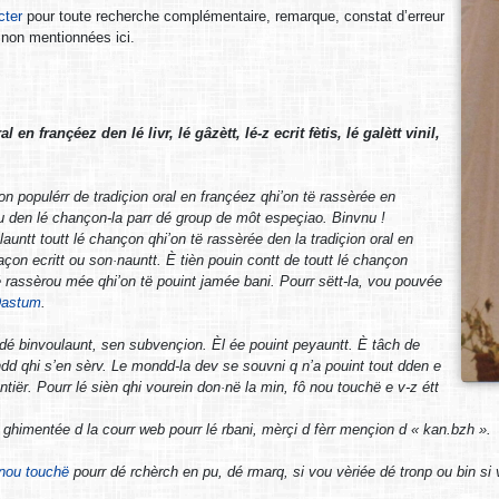
cter
pour toute recherche complémentaire, remarque, constat d’erreur
 non mentionnées ici.
en françéez den lé livr, lé gâzètt, lé-z ecrit fètis, lé galètt vinil,
n populérr de tradiçion oral en françéez qhi’on të rassèrée en
tou den lé chançon-la parr dé group de môt espeçiao. Binvnu !
alauntt toutt lé chançon qhi’on të rassèrée den la tradiçion oral en
façon ecritt ou son·nauntt. È tièn pouin contt de toutt lé chançon
 rassèrou mée qhi’on të pouint jamée bani. Pourr sëtt-la, vou pouvée
astum
.
r dé binvoulaunt, sen subvençion. Èl ée pouint peyauntt. È tâch de
ndd qhi s’en sèrv. Le mondd-la dev se souvni q n’a pouint tout dden e
antiër. Pourr lé sièn qhi vourein don·në la min, fô nou touchë e v-z étt
 ghimentée d la courr web pourr lé rbani, mèrçi d fèrr mençion d « kan.bzh ».
nou touchë
pourr dé rchèrch en pu, dé rmarq, si vou vèriée dé tronp ou bin si