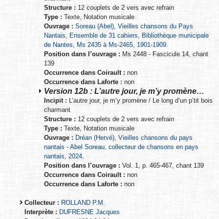
Structure :
12 couplets de 2 vers avec refrain
Type :
Texte, Notation musicale
Ouvrage :
Soreau (Abel), Vieilles chansons du Pays
Nantais, Ensemble de 31 cahiers, Bibliothèque municipale
de Nantes, Ms 2435 à Ms-2465, 1901-1909.
Position dans l’ouvrage :
Ms 2448 - Fascicule 14, chant
139
Occurrence dans Coirault :
non
Occurrence dans Laforte :
non
Version 12b : L’autre jour, je m’y promène…
Incipit :
L’autre jour, je m’y promène / Le long d’un p’tit bois
charmant
Structure :
12 couplets de 2 vers avec refrain
Type :
Texte, Notation musicale
Ouvrage :
Dréan (Hervé), Vieilles chansons du pays
nantais - Abel Soreau, collecteur de chansons en pays
nantais, 2024.
Position dans l’ouvrage :
Vol. 1, p. 465-467, chant 139
Occurrence dans Coirault :
non
Occurrence dans Laforte :
non
Collecteur :
ROLLAND P.M.
Interprète :
DUFRESNE Jacques