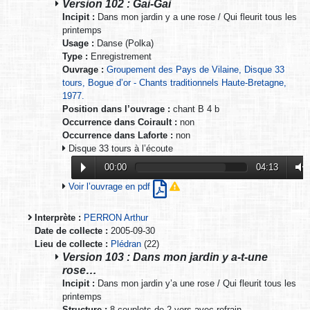
Version 102 : Gai-Gai
Incipit :
Dans mon jardin y a une rose / Qui fleurit tous les
printemps
Usage :
Danse (Polka)
Type :
Enregistrement
Ouvrage :
Groupement des Pays de Vilaine, Disque 33
tours, Bogue d’or - Chants traditionnels Haute-Bretagne,
1977.
Position dans l’ouvrage :
chant B 4 b
Occurrence dans Coirault :
non
Occurrence dans Laforte :
non
Disque 33 tours à l’écoute
00:00
04:13
Voir l’ouvrage en pdf
Interprète :
PERRON Arthur
Date de collecte :
2005-09-30
Lieu de collecte :
Plédran
(22)
Version 103 : Dans mon jardin y a-t-une
rose…
Incipit :
Dans mon jardin y’a une rose / Qui fleurit tous les
printemps
Structure :
8 couplets de 2 vers avec refrain