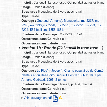
Incipit :
J’ai cueilli la rose rose / Qui pendait au rosier blanc
Usage :
Danse (Ronde)
Structure :
6 couplets de 2 vers avec refrain
Type :
Texte
Ouvrage :
Guéraud (Armand), Manuscrits, ms 2217, ms
2218, ms 2219,ms 2220, ms 2221, ms 2222, ms 223, ms
2224, 534 feuillets, 1856-1861.
Position dans l’ouvrage :
Ms 2223, p. 194
Occurrence dans Coirault :
oui
Occurrence dans Laforte :
non
Version 1b : Ronde (J’ai cueilli la rose rose…)
Incipit :
J’ai cueilli la rose rose / Qui pendait au rosier blanc
Usage :
Danse (Ronde)
Structure :
6 couplets de 2 vers avec refrain
Type :
Texte
Ouvrage :
Le Floc’h (Joseph), Chants populaires du Comté
Nantais et du Bas-Poitou recueillis entre 1856 et 1861 par
Armand Guéraud, 1995, 2 tomes.
Position dans l’ouvrage :
Tome I, p. 164, chant A
Occurrence dans Coirault :
oui
Occurrence dans Laforte :
non
Voir l’ouvrage en pdf