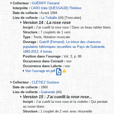
Collecteur :
GUÉRIFF Fernand
Interprète :
CARO (née QUESSAUD) Thérèse
Date de collecte :
Avant 1994
Lieu de collecte :
La Turballe
(44) [Trescalan]
Version 14 : La rose rose
Incipit :
J’ai cueilli la rose rose / Dans un beau tablier blanc
Structure :
7 couplets de 1 vers
Type :
Texte, Notation musicale
Ouvrage :
Guériff (Fernand), Le trésor des chansons
populaires folkloriques recueillies au Pays de Guérande,
1983-2013, 4 tomes.
Position dans l’ouvrage :
Vol. 3, p. 88
Occurrence dans Coirault :
non
Occurrence dans Laforte :
non
Voir l’ouvrage en pdf
Collecteur :
CLÉTIEZ Gustave
Date de collecte :
1860
Lieu de collecte :
Guérande
(44)
Version 15 : J’ai cueilli la rose rose...
Incipit :
J’ai cueilli la rose rose et la violette / Qui pendait
au rosier blanc
Structure :
1 couplet de 2 vers avec ritournelle