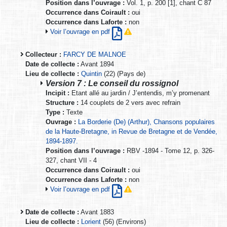
Position dans l’ouvrage :
Vol. 1, p. 200 [1], chant C 87
Occurrence dans Coirault :
oui
Occurrence dans Laforte :
non
Voir l’ouvrage en pdf
Collecteur :
FARCY DE MALNOE
Date de collecte :
Avant 1894
Lieu de collecte :
Quintin
(22) (Pays de)
Version 7 : Le conseil du rossignol
Incipit :
Etant allé au jardin / J’entendis, m’y promenant
Structure :
14 couplets de 2 vers avec refrain
Type :
Texte
Ouvrage :
La Borderie (De) (Arthur), Chansons populaires
de la Haute-Bretagne, in Revue de Bretagne et de Vendée,
1894-1897.
Position dans l’ouvrage :
RBV -1894 - Tome 12, p. 326-
327, chant VII - 4
Occurrence dans Coirault :
oui
Occurrence dans Laforte :
non
Voir l’ouvrage en pdf
Date de collecte :
Avant 1883
Lieu de collecte :
Lorient
(56) (Environs)