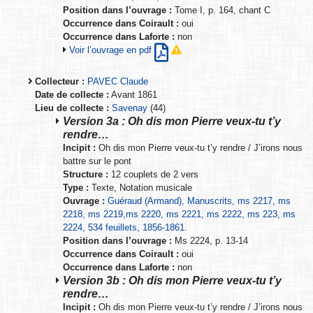
Position dans l’ouvrage :
Tome I, p. 164, chant C
Occurrence dans Coirault :
oui
Occurrence dans Laforte :
non
Voir l’ouvrage en pdf
Collecteur :
PAVEC Claude
Date de collecte :
Avant 1861
Lieu de collecte :
Savenay
(44)
Version 3a : Oh dis mon Pierre veux-tu t’y
rendre…
Incipit :
Oh dis mon Pierre veux-tu t’y rendre / J’irons nous
battre sur le pont
Structure :
12 couplets de 2 vers
Type :
Texte, Notation musicale
Ouvrage :
Guéraud (Armand), Manuscrits, ms 2217, ms
2218, ms 2219,ms 2220, ms 2221, ms 2222, ms 223, ms
2224, 534 feuillets, 1856-1861.
Position dans l’ouvrage :
Ms 2224, p. 13-14
Occurrence dans Coirault :
oui
Occurrence dans Laforte :
non
Version 3b : Oh dis mon Pierre veux-tu t’y
rendre…
Incipit :
Oh dis mon Pierre veux-tu t’y rendre / J’irons nous