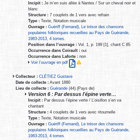
Incipit :
Je m’en suis allée à Nantes / Sur un cheval noir et
blanc
Structure :
7 couplets de 1 vers avec refrain
Type :
Texte, Notation musicale
Ouvrage :
Guériff (Fernand), Le trésor des chansons
populaires folkloriques recueillies au Pays de Guérande,
1983-2013, 4 tomes.
Position dans l’ouvrage :
Vol. 1, p. 199 [1], chant C 85
Occurrence dans Coirault :
oui
Occurrence dans Laforte :
non
Voir l’ouvrage en pdf
Collecteur :
CLÉTIEZ Gustave
Date de collecte :
Avant 1880
Lieu de collecte :
Guérande
(44) (Pays de)
Version 6 : Par dessus l’épine verte…
Incipit :
Par dessus l’épine verte / L’oisillon s’en va
chantant
Structure :
4 couplets de 1 vers avec ritournelle
Type :
Texte, Notation musicale
Ouvrage :
Guériff (Fernand), Le trésor des chansons
populaires folkloriques recueillies au Pays de Guérande,
1983-2013, 4 tomes.