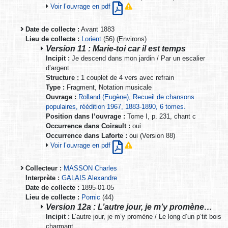
Voir l’ouvrage en pdf
Date de collecte :
Avant 1883
Lieu de collecte :
Lorient
(56) (Environs)
Version 11 : Marie-toi car il est temps
Incipit :
Je descend dans mon jardin / Par un escalier
d’argent
Structure :
1 couplet de 4 vers avec refrain
Type :
Fragment, Notation musicale
Ouvrage :
Rolland (Eugène), Recueil de chansons
populaires, réédition 1967, 1883-1890, 6 tomes.
Position dans l’ouvrage :
Tome I, p. 231, chant c
Occurrence dans Coirault :
oui
Occurrence dans Laforte :
oui (Version 88)
Voir l’ouvrage en pdf
Collecteur :
MASSON Charles
Interprète :
GALAIS Alexandre
Date de collecte :
1895-01-05
Lieu de collecte :
Pornic
(44)
Version 12a : L’autre jour, je m’y promène…
Incipit :
L’autre jour, je m’y promène / Le long d’un p’tit bois
charmant