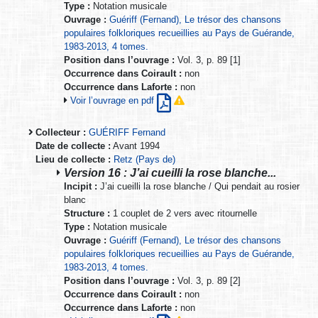
Type :
Notation musicale
Ouvrage :
Guériff (Fernand), Le trésor des chansons
populaires folkloriques recueillies au Pays de Guérande,
1983-2013, 4 tomes.
Position dans l’ouvrage :
Vol. 3, p. 89 [1]
Occurrence dans Coirault :
non
Occurrence dans Laforte :
non
Voir l’ouvrage en pdf
Collecteur :
GUÉRIFF Fernand
Date de collecte :
Avant 1994
Lieu de collecte :
Retz (Pays de)
Version 16 : J’ai cueilli la rose blanche...
Incipit :
J’ai cueilli la rose blanche / Qui pendait au rosier
blanc
Structure :
1 couplet de 2 vers avec ritournelle
Type :
Notation musicale
Ouvrage :
Guériff (Fernand), Le trésor des chansons
populaires folkloriques recueillies au Pays de Guérande,
1983-2013, 4 tomes.
Position dans l’ouvrage :
Vol. 3, p. 89 [2]
Occurrence dans Coirault :
non
Occurrence dans Laforte :
non