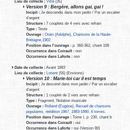
Lieu de collecte :
Vitré
(35)
Version 9 : Bergère, allons gai, gai !
Incipit :
Je descendis dans mon jardin / Par un escalier
d’argent
Structure :
7 couplets de 4 vers avec refrain
Type :
Texte
Ouvrage :
Orain (Adolphe), Chansons de la Haute-
Bretagne,1902.
Position dans l’ouvrage :
p. 360-362, chant 109
Occurrence dans Coirault :
non
Occurrence dans Laforte :
non
Date de collecte :
Avant 1883
Lieu de collecte :
Lorient
(56) (Environs)
Version 10 : Marie-toi car il est temps
Incipit :
Je descend dans mon jardin / Par un escalier
d’argent
Structure :
1 couplet de 2 vers avec refrain
Type :
Fragment, Notation musicale
Ouvrage :
Rolland (Eugène), Recueil de chansons
populaires, réédition 1967, 1883-1890, 6 tomes.
Position dans l’ouvrage :
Tome I, p. 230, chant b
Occurrence dans Coirault :
oui
Occurrence dans Laforte :
oui (Version 90)