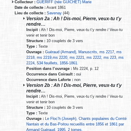
Collecteur :
GUÉRIFF (née GUICHET) Marie
Date de collecte :
Avant 1861
Lieu de collecte :
Savenay
(44)
Version 2a : Ah ! Dis-moi, Pierre, veux-tu t’y
rendre…
Incipit :
Ah ! Dis-moi, Pierre, veux-tu t’y rendre / Veux-tu
venir et tenir bon
Structure :
10 couplets de 3 vers
Type :
Texte
Ouvrage :
Guéraud (Armand), Manuscrits, ms 2217, ms
2218, ms 2219,ms 2220, ms 2221, ms 2222, ms 223, ms
2224, 534 feuillets, 1856-1861.
Position dans l’ouvrage :
Ms 2224, p. 12
Occurrence dans Coirault :
oui
Occurrence dans Laforte :
non
Version 2b : Ah ! Dis-moi, Pierre, veux-tu t’y
rendre…
Incipit :
Ah ! Dis-moi, Pierre, veux-tu t’y rendre / Veux-tu
venir et tenir bon
Structure :
10 couplets de 3 vers
Type :
Texte
Ouvrage :
Le Floc’h (Joseph), Chants populaires du Comté
Nantais et du Bas-Poitou recueillis entre 1856 et 1861 par
Armand Guéraud, 1995, 2 tomes.