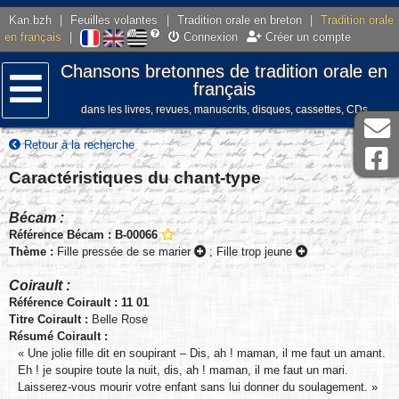
Kan.bzh
|
Feuilles volantes
|
Tradition orale en breton
|
Tradition orale
en français
|
Connexion
Créer un compte
Chansons bretonnes de tradition orale en
français
dans les livres, revues, manuscrits, disques, cassettes, CDs
Menu
Retour à la recherche
Caractéristiques du chant-type
Bécam :
Référence Bécam : B-00066
Thème :
Fille pressée de se marier
;
Fille trop jeune
Coirault :
Référence Coirault : 11 01
Titre Coirault :
Belle Rose
Résumé Coirault :
« Une jolie fille dit en soupirant – Dis, ah ! maman, il me faut un amant.
Eh ! je soupire toute la nuit, dis, ah ! maman, il me faut un mari.
Laisserez-vous mourir votre enfant sans lui donner du soulagement. »