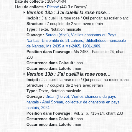
Date de collecte :
1894-04-04
Lieu de collecte :
Plessé
(44) [Le Dresny]
Version 13a : J’ai cueilli la rose rose…
Incipit :
J’ai cueilli la rose rose / Qui pendait au rosier blanc
Structure :
7 couplets de 2 vers avec refrain
Type :
Texte, Notation musicale
Ouvrage :
Soreau (Abel), Vieilles chansons du Pays
Nantais, Ensemble de 31 cahiers, Bibliothèque municipale
de Nantes, Ms 2435 à Ms-2465, 1901-1909.
Position dans l’ouvrage :
Ms 2458 - Fascicule 24, chant
233
Occurrence dans Coirault :
non
Occurrence dans Laforte :
non
Version 13b : J’ai cueilli la rose rose…
Incipit :
J’ai cueilli la rose rose / Qui pendait au rosier blanc
Structure :
7 couplets de 2 vers avec refrain
Type :
Texte, Notation musicale
Ouvrage :
Dréan (Hervé), Vieilles chansons du pays
nantais - Abel Soreau, collecteur de chansons en pays
nantais, 2024.
Position dans l’ouvrage :
Vol. 2, p. 713-714, chant 233
Occurrence dans Coirault :
non
Occurrence dans Laforte :
non