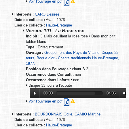
Voir l’ouvrage en pdf
Interprète :
CARO Désirée
Date de collecte :
Avant 1976
Lieu de collecte :
Haute-Bretagne
Version 101 : La Rose rose
Incipit :
J’allais ceuillant la rose rose / Dans mon p’tit
tablier blanc
Type :
Enregistrement
Ouvrage :
Groupement des Pays de Vilaine, Disque 33
tours, Bogue d’or - Chants traditionnels Haute-Bretagne,
1977.
Position dans l’ouvrage :
chant B 2
Occurrence dans Coirault :
non
Occurrence dans Laforte :
non
Disque 33 tours à l’écoute
00:00
04:06
Voir l’ouvrage en pdf
Interprète :
BOURDONNAIS Odile
,
CAMIO Martine
Date de collecte :
Avant 1976
Lieu de collecte :
Haute-Bretagne