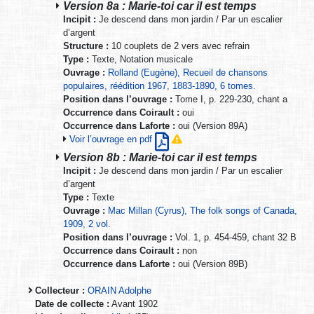
Version 8a : Marie-toi car il est temps
Incipit :
Je descend dans mon jardin / Par un escalier
d’argent
Structure :
10 couplets de 2 vers avec refrain
Type :
Texte, Notation musicale
Ouvrage :
Rolland (Eugène), Recueil de chansons
populaires, réédition 1967, 1883-1890, 6 tomes.
Position dans l’ouvrage :
Tome I, p. 229-230, chant a
Occurrence dans Coirault :
oui
Occurrence dans Laforte :
oui (Version 89A)
Voir l’ouvrage en pdf
Version 8b : Marie-toi car il est temps
Incipit :
Je descend dans mon jardin / Par un escalier
d’argent
Type :
Texte
Ouvrage :
Mac Millan (Cyrus), The folk songs of Canada,
1909, 2 vol.
Position dans l’ouvrage :
Vol. 1, p. 454-459, chant 32 B
Occurrence dans Coirault :
non
Occurrence dans Laforte :
oui (Version 89B)
Collecteur :
ORAIN Adolphe
Date de collecte :
Avant 1902