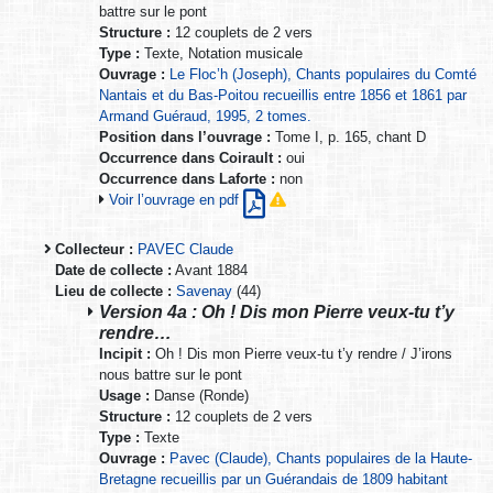
battre sur le pont
Structure :
12 couplets de 2 vers
Type :
Texte, Notation musicale
Ouvrage :
Le Floc’h (Joseph), Chants populaires du Comté
Nantais et du Bas-Poitou recueillis entre 1856 et 1861 par
Armand Guéraud, 1995, 2 tomes.
Position dans l’ouvrage :
Tome I, p. 165, chant D
Occurrence dans Coirault :
oui
Occurrence dans Laforte :
non
Voir l’ouvrage en pdf
Collecteur :
PAVEC Claude
Date de collecte :
Avant 1884
Lieu de collecte :
Savenay
(44)
Version 4a : Oh ! Dis mon Pierre veux-tu t’y
rendre…
Incipit :
Oh ! Dis mon Pierre veux-tu t’y rendre / J’irons
nous battre sur le pont
Usage :
Danse (Ronde)
Structure :
12 couplets de 2 vers
Type :
Texte
Ouvrage :
Pavec (Claude), Chants populaires de la Haute-
Bretagne recueillis par un Guérandais de 1809 habitant