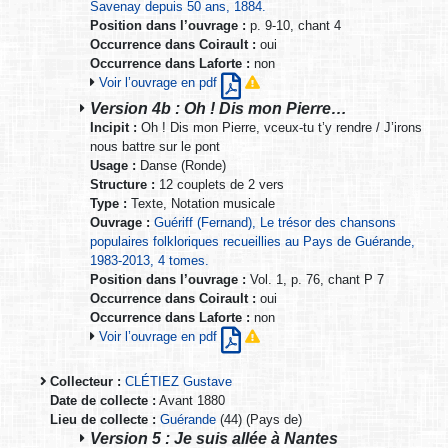
Savenay depuis 50 ans, 1884.
Position dans l’ouvrage :
p. 9-10, chant 4
Occurrence dans Coirault :
oui
Occurrence dans Laforte :
non
Voir l’ouvrage en pdf
Version 4b : Oh ! Dis mon Pierre…
Incipit :
Oh ! Dis mon Pierre, vceux-tu t’y rendre / J’irons
nous battre sur le pont
Usage :
Danse (Ronde)
Structure :
12 couplets de 2 vers
Type :
Texte, Notation musicale
Ouvrage :
Guériff (Fernand), Le trésor des chansons
populaires folkloriques recueillies au Pays de Guérande,
1983-2013, 4 tomes.
Position dans l’ouvrage :
Vol. 1, p. 76, chant P 7
Occurrence dans Coirault :
oui
Occurrence dans Laforte :
non
Voir l’ouvrage en pdf
Collecteur :
CLÉTIEZ Gustave
Date de collecte :
Avant 1880
Lieu de collecte :
Guérande
(44) (Pays de)
Version 5 : Je suis allée à Nantes