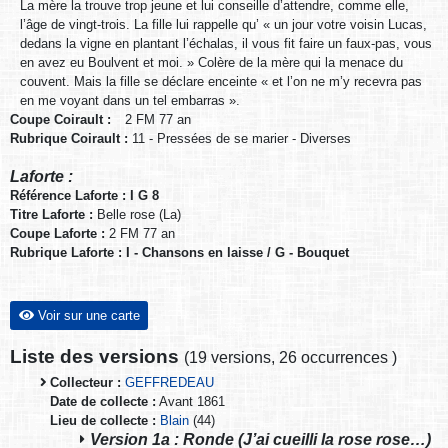
La mère la trouve trop jeune et lui conseille d’attendre, comme elle,
l’âge de vingt-trois. La fille lui rappelle qu’ « un jour votre voisin Lucas,
dedans la vigne en plantant l’échalas, il vous fit faire un faux-pas, vous
en avez eu Boulvent et moi. » Colère de la mère qui la menace du
couvent. Mais la fille se déclare enceinte « et l’on ne m’y recevra pas
en me voyant dans un tel embarras ».
Coupe Coirault :
2 FM 77 an
Rubrique Coirault :
11 - Pressées de se marier - Diverses
Laforte :
Référence Laforte : I G 8
Titre Laforte :
Belle rose (La)
Coupe Laforte :
2 FM 77 an
Rubrique Laforte : I - Chansons en laisse / G - Bouquet
Voir sur une carte
Liste des versions
(
19 versions
,
26 occurrences
)
Collecteur :
GEFFREDEAU
Date de collecte :
Avant 1861
Lieu de collecte :
Blain
(44)
Version 1a : Ronde (J’ai cueilli la rose rose…)