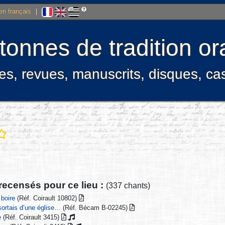
 en français
|
onnes de tradition ora
res, revues, manuscrits, disques, c
recensés pour ce lieu :
(337 chants)
 boire
(Réf. Coirault 10802)
 sortais d’une église…
(Réf. Bécam B-02245)
e
(Réf. Coirault 3415)