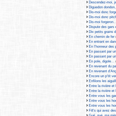
Descendez-moi, j
Diguedon dondon,
Dis-moi donc forg
Dis-moi donc pit
Dis-moi forgeron
Dispute des gars e
Dix petits grains 
En chemin de fer
En entrant en da
En l’honneur des p
En passant par u
En passant par u
En pole, digole…
En revenant du p
En revenant d’A
Encore un p’tit ver
Enfilons les aiguil
Entre la rivière et 
Entre la rivière et
Entre vous les g
Entre vous les 
Entre vous les 
Fill’s qui avez de
Gué, gué, ma mè