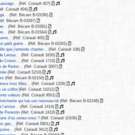
 sauvage…
(Réf. Coirault 407)
éf. Coirault 404)
rage…
(Réf. Bécam B-03290)
éf. Bécam B-03297)
ine…
(Réf. Bécam B-03391)
ère…
(Réf. Bécam B-01564)
guerre…
(Réf. Coirault 405)
’un petit guère…
(Réf. Bécam B-03281)
aille que j’entends chanter…
(Réf. Coirault 108)
s de Leroux…
(Réf. Coirault 1830)
 du Croisic…
(Réf. Coirault 1710)
ns de Redon…
(Réf. Coirault 3007)
riée
(Réf. Coirault 5210)
tes
(Réf. Bécam B-02150)
ions trois filles…
(Réf. Coirault 1329)
 un coffre
(Réf. Coirault 10212)
ente voleurs
(Réf. Coirault 9501)
 méchante qui tua son nouveau-né
(Réf. Bécam B-02248)
à l’amour…
(Réf. Coirault 1414)
 de Penestin
(Réf. Coirault 2410)
 ans d’où venez-vous ?
(Réf. Coirault 10106)
 les gas…
(Réf. Coirault 5801)
ançoise…
(Réf. Coirault 3412)