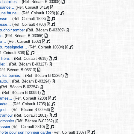
rs batailles…
(Réf. Bécam B-03308)
aissance…
(Réf. Coirault 3419)
à une brune…
(Réf. Coirault 1223)
tresse…
(Réf. Coirault 1528)
tresse…
(Réf. Coirault 4708)
ouchoir tomber
(Réf. Bécam B-03369)
let
(Réf. Bécam B-03366)
ier…
(Réf. Coirault 1502)
 du rossignolet…
(Réf. Coirault 10304)
. Coirault 306)
e frère…
(Réf. Coirault 4619)
ier...
(Réf. Bécam B-03127)
Réf. Bécam B-03313)
ns les épines…
(Réf. Bécam B-03264)
e auto…
(Réf. Bécam B-03294)
(Réf. Bécam B-02254)
…
(Réf. Bécam B-00991)
ames...
(Réf. Coirault 7208)
e mère…
(Réf. Coirault 1705)
ignol…
(Réf. Bécam B-00956)
 d’amour
(Réf. Coirault 1801)
udronnier
(Réf. Bécam B-02262)
asssier
(Réf. Coirault 2810)
a morte pour son honneur garder
(Réf. Coirault 1307)