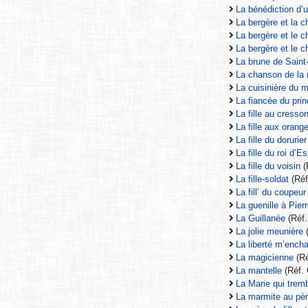
La bénédiction d’
La bergère et la 
La bergère et le 
La bergère et le 
La brune de Saint
La chanson de la
La cuisinière du m
La fiancée du pri
La fille au cresso
La fille aux orang
La fille du doruri
La fille du roi d
La fille du voisin
(
La fille-soldat
(Réf
La fill’ du coupeur
La guenille à Pierr
La Guillanée
(Réf
La jolie meunière
La liberté m’enc
La magicienne
(Ré
La mantelle
(Réf. 
La Marie qui trem
La marmite au pè