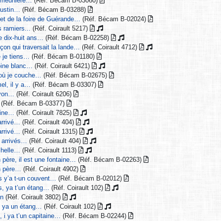
la meunière…
(Réf. Bécam B-03060)
oustin…
(Réf. Bécam B-03288)
et de la foire de Guérande…
(Réf. Bécam B-02024)
s ramiers...
(Réf. Coirault 5217)
e dix-huit ans…
(Réf. Bécam B-02258)
çon qui traversait la lande…
(Réf. Coirault 4712)
e je tiens…
(Réf. Bécam B-01180)
moine blanc…
(Réf. Coirault 6421)
où je couche…
(Réf. Bécam B-02675)
el, il y a…
(Réf. Bécam B-03307)
Lyon…
(Réf. Coirault 6206)
(Réf. Bécam B-03377)
cine…
(Réf. Coirault 7825)
arrivé…
(Réf. Coirault 404)
arrivé…
(Réf. Coirault 1315)
 arrivés…
(Réf. Coirault 404)
chelle…
(Réf. Coirault 1113)
 père, il est une fontaine…
(Réf. Bécam B-02263)
n père…
(Réf. Coirault 4902)
s y’a t-un couvent…
(Réf. Bécam B-02012)
s, ya t’un étang…
(Réf. Coirault 102)
on
(Réf. Coirault 3802)
s ya un étang…
(Réf. Coirault 102)
, i ya t’un capitaine…
(Réf. Bécam B-02244)