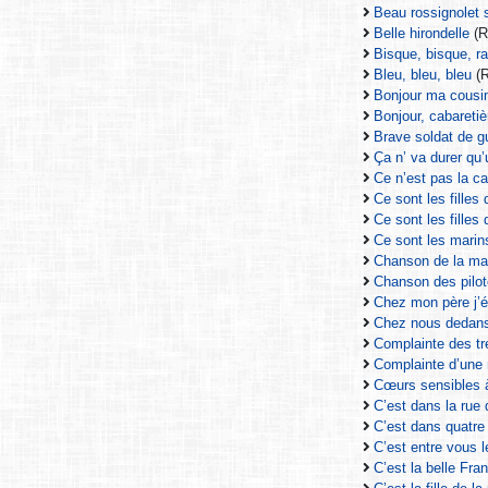
Beau rossignolet
Belle hirondelle
(R
Bisque, bisque, 
Bleu, bleu, bleu
(R
Bonjour ma cous
Bonjour, cabareti
Brave soldat de 
Ça n’ va durer qu
Ce n’est pas la c
Ce sont les fille
Ce sont les filles
Ce sont les mari
Chanson de la ma
Chanson des pilo
Chez mon père j’ét
Chez nous dedans
Complainte des tr
Complainte d’une
Cœurs sensibles 
C’est dans la rue
C’est dans quatre
C’est entre vous
C’est la belle Fr