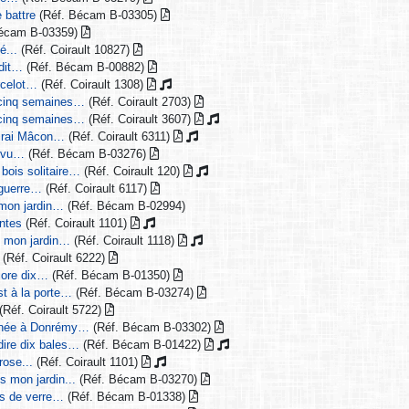
e battre
(Réf. Bécam B-03305)
Bécam B-03359)
é...
(Réf. Coirault 10827)
 dit…
(Réf. Bécam B-00882)
ercelot…
(Réf. Coirault 1308)
u cinq semaines…
(Réf. Coirault 2703)
u cinq semaines…
(Réf. Coirault 3607)
virai Mâcon…
(Réf. Coirault 6311)
s vu…
(Réf. Bécam B-03276)
 bois solitaire…
(Réf. Coirault 120)
a guerre…
(Réf. Coirault 6117)
 mon jardin…
(Réf. Bécam B-02994)
antes
(Réf. Coirault 1101)
s mon jardin…
(Réf. Coirault 1118)
(Réf. Coirault 6222)
’core dix…
(Réf. Bécam B-01350)
t à la porte…
(Réf. Bécam B-03274)
(Réf. Coirault 5722)
t née à Donrémy…
(Réf. Bécam B-03302)
 dire dix bales…
(Réf. Bécam B-01422)
 rose...
(Réf. Coirault 1101)
s mon jardin...
(Réf. Bécam B-03270)
les de verre…
(Réf. Bécam B-01338)