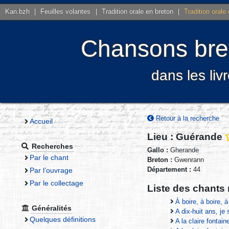
Kan.bzh
|
Feuilles volantes
|
Tradition orale en breton
|
Tradition orale
Chansons bret
dans les liv
Retour à la recherche
Accueil
Lieu : Guérande
Recherches
Gallo :
Gherande
Par le chant
Breton :
Gwenrann
Département :
44
Par l’ouvrage
Par le collectage
Liste des chants 
À boire, à boire, à
Généralités
A dix-huit ans, je
Quelques définitions
A la claire fontain