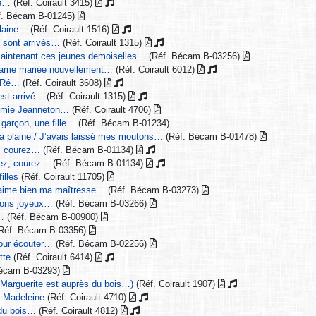
ne…
(Réf. Coirault 3415)
f. Bécam B-01245)
plaine…
(Réf. Coirault 1516)
s sont arrivés…
(Réf. Coirault 1315)
 maintenant ces jeunes demoiselles…
(Réf. Bécam B-03256)
 dame mariée nouvellement…
(Réf. Coirault 6012)
e Ré…
(Réf. Coirault 3608)
st arrivé...
(Réf. Coirault 1315)
a mie Jeanneton…
(Réf. Coirault 4706)
n garçon, une fille…
(Réf. Bécam B-01234)
la plaine / J’avais laissé mes moutons…
(Réf. Bécam B-01478)
, courez…
(Réf. Bécam B-01134)
rez, courez…
(Réf. Bécam B-01134)
illes
(Réf. Coirault 11705)
j’aime bien ma maîtresse…
(Réf. Bécam B-03273)
llons joyeux…
(Réf. Bécam B-03266)
…
(Réf. Bécam B-00900)
Réf. Bécam B-03356)
our écouter…
(Réf. Bécam B-02256)
tte
(Réf. Coirault 6414)
Bécam B-03293)
Marguerite est auprès du bois…)
(Réf. Coirault 1907)
a Madeleine
(Réf. Coirault 4710)
 du bois…
(Réf. Coirault 4812)