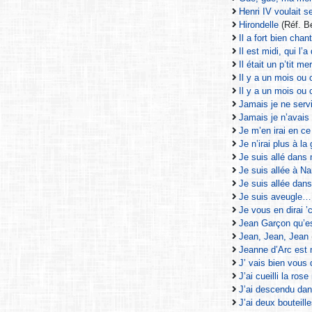
Henri IV voulait s
Hirondelle
(Réf. 
Il a fort bien chant
Il est midi, qui l’a
Il était un p’tit m
Il y a un mois o
Il y a un mois o
Jamais je ne ser
Jamais je n’avai
Je m’en irai en ce
Je n’irai plus à l
Je suis allé dans
Je suis allée à N
Je suis allée dan
Je suis aveugle…
Je vous en dirai 
Jean Garçon qu’es
Jean, Jean, Jean
Jeanne d’Arc es
J’ vais bien vous
J’ai cueilli la rose
J’ai descendu dan
J’ai deux bouteil