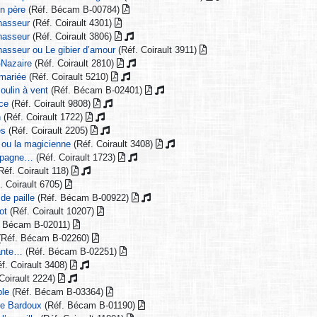
un père
(Réf. Bécam B-00784)
chasseur
(Réf. Coirault 4301)
chasseur
(Réf. Coirault 3806)
chasseur ou Le gibier d’amour
(Réf. Coirault 3911)
-Nazaire
(Réf. Coirault 2810)
 mariée
(Réf. Coirault 5210)
oulin à vent
(Réf. Bécam B-02401)
nce
(Réf. Coirault 9808)
n
(Réf. Coirault 1722)
es
(Réf. Coirault 2205)
er ou la magicienne
(Réf. Coirault 3408)
’Espagne…
(Réf. Coirault 1723)
Réf. Coirault 118)
. Coirault 6705)
 de paille
(Réf. Bécam B-00922)
ot
(Réf. Coirault 10207)
. Bécam B-02011)
(Réf. Bécam B-02260)
hante…
(Réf. Bécam B-02251)
f. Coirault 3408)
Coirault 2224)
ble
(Réf. Bécam B-03364)
re Bardoux
(Réf. Bécam B-01190)