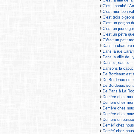
C’est la fille de 
C’est l’bombé l’A
C’est mon bon val
C’est trois pigeon
C’est un garçon d
C’est un jeune gar
C’est un pétra qu
C’était un petit 
Dans la chambre 
Dans la rue Caram
Dans la ville de 
Dansez, sautez...
Dansons la capu
De Bordeaux est 
De Bordeaux est 
De Bordeaux sont
De Paris à La Ro
Derrière chez mon
Derrière chez mo
Derrière chez nou
Derrière chez nou
Derrière un buiss
Derrièr’ chez nou
Derrièr’ chez nous