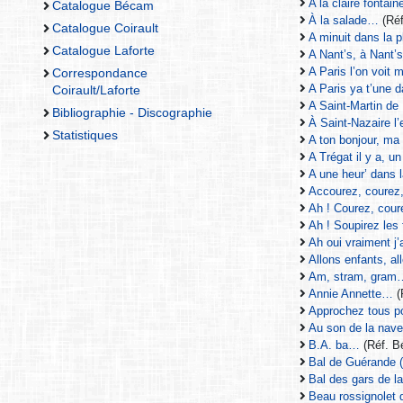
A la claire fontai
Catalogue Bécam
À la salade…
(Ré
Catalogue Coirault
A minuit dans la 
Catalogue Laforte
A Nant’s, à Nant’
A Paris l’on voit
Correspondance
A Paris ya t’une
Coirault/Laforte
A Saint-Martin d
Bibliographie - Discographie
À Saint-Nazaire l’e
Statistiques
A ton bonjour, m
A Trégat il y a, u
A une heur’ dans 
Accourez, courez
Ah ! Courez, cou
Ah ! Soupirez les f
Ah oui vraiment 
Allons enfants, a
Am, stram, gram
Annie Annette…
(
Approchez tous p
Au son de la nave
B.A. ba…
(Réf. 
Bal de Guérande (
Bal des gars de l
Beau rossignolet