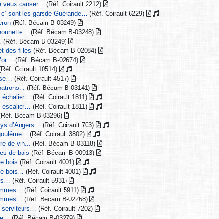
e veux danser…
(Réf. Coirault 2212)
 c’ sont les garsde Guérande…
(Réf. Coirault 6229)
eron
(Réf. Bécam B-03249)
chounette…
(Réf. Bécam B-03248)
…
(Réf. Bécam B-03249)
t des filles
(Réf. Bécam B-02084)
d’or…
(Réf. Bécam B-02674)
(Réf. Coirault 10514)
nse…
(Réf. Coirault 4517)
atrons...
(Réf. Bécam B-03141)
n échalier…
(Réf. Coirault 1811)
n escalier…
(Réf. Coirault 1811)
(Réf. Bécam B-03296)
ays d’Angers…
(Réf. Coirault 703)
ngoulême…
(Réf. Coirault 3802)
re de vin...
(Réf. Bécam B-03118)
les de bois
(Réf. Bécam B-00913)
le bois
(Réf. Coirault 4001)
 le bois…
(Réf. Coirault 4001)
ars…
(Réf. Coirault 5931)
hommes…
(Réf. Coirault 5911)
hommes…
(Réf. Bécam B-02268)
s serviteurs…
(Réf. Coirault 7202)
re…
(Réf. Bécam B-03279)