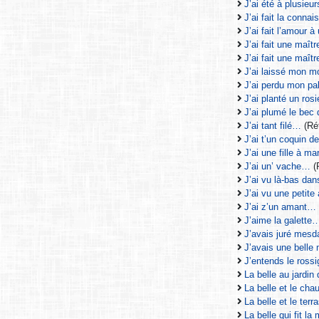
J’ai été à plusieu
J’ai fait la conn
J’ai fait l’amour 
J’ai fait une maî
J’ai fait une maî
J’ai laissé mon m
J’ai perdu mon pa
J’ai planté un ros
J’ai plumé le bec
J’ai tant filé…
(Réf
J’ai t’un coquin d
J’ai une fille à mar
J’ai un’ vache…
(
J’ai vu là-bas da
J’ai vu une petit
J’ai z’un amant…
J’aime la galette
J’avais juré mesd
J’avais une bell
J’entends le ross
La belle au jardin
La belle et le cha
La belle et le terr
La belle qui fit l