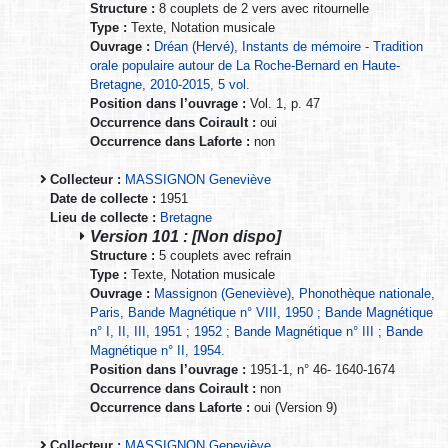
Structure :
8 couplets de 2 vers avec ritournelle
Type :
Texte, Notation musicale
Ouvrage :
Dréan (Hervé), Instants de mémoire - Tradition
orale populaire autour de La Roche-Bernard en Haute-
Bretagne, 2010-2015, 5 vol.
Position dans l’ouvrage :
Vol. 1, p. 47
Occurrence dans Coirault :
oui
Occurrence dans Laforte :
non
Collecteur :
MASSIGNON Geneviève
Date de collecte :
1951
Lieu de collecte :
Bretagne
Version 101 : [Non dispo]
Structure :
5 couplets avec refrain
Type :
Texte, Notation musicale
Ouvrage :
Massignon (Geneviève), Phonothèque nationale,
Paris, Bande Magnétique n° VIII, 1950 ; Bande Magnétique
n° I, II, III, 1951 ; 1952 ; Bande Magnétique n° III ; Bande
Magnétique n° II, 1954.
Position dans l’ouvrage :
1951-1, n° 46- 1640-1674
Occurrence dans Coirault :
non
Occurrence dans Laforte :
oui (Version 9)
Collecteur :
MASSIGNON Geneviève