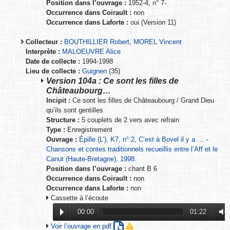
Position dans l’ouvrage :
1952-4, n° 7-
Occurrence dans Coirault :
non
Occurrence dans Laforte :
oui (Version 11)
Collecteur :
BOUTHILLIER Robert
,
MOREL Vincent
Interprète :
MALOEUVRE Alice
Date de collecte :
1994-1998
Lieu de collecte :
Guignen
(35)
Version 104a : Ce sont les filles de
Châteaubourg…
Incipit :
Ce sont les filles de Châteaubourg / Grand Dieu
qu’ils sont gentilles
Structure :
5 couplets de 2 vers avec refrain
Type :
Enregistrement
Ouvrage :
Épille (L’), K7, n° 2, C’est à Bovel il y a … -
Chansons et contes traditionnels recueillis entre l’Aff et le
Canut (Haute-Bretagne), 1998.
Position dans l’ouvrage :
chant B 6
Occurrence dans Coirault :
non
Occurrence dans Laforte :
non
Cassette à l’écoute
00:00
01:22
Voir l’ouvrage en pdf