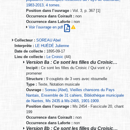
1983-2013, 4 tomes.
Position dans l’ouvrage :
Vol. 3, p. 367 [1]
Occurrence dans Coirault :
non
Occurrence dans Laforte :
non
Voir l’ouvrage en pdf
Collecteur :
SOREAU Abel
Interprète :
LE HUÉDÉ Julienne
Date de collecte :
1895-09-17
Lieu de collecte :
Le Croisic
(44)
Version 8a : Ce sont les filles du Croisic…
Incipit :
Ce sont les filles du Croisic / Qui vont s’y
promener
Structure :
9 couplets de 3 vers avec ritournelle
Type :
Texte, Notation musicale
Ouvrage :
Soreau (Abel), Vieilles chansons du Pays
Nantais, Ensemble de 31 cahiers, Bibliothèque municipale
de Nantes, Ms 2435 à Ms-2465, 1901-1909.
Position dans l’ouvrage :
Ms 2454 - Fascicule 20, chant
199
Occurrence dans Coirault :
non
Occurrence dans Laforte :
non
Version 8b : Ce sont les filles du Croisic…