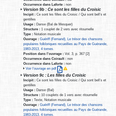
Occurrence dans Laforte :
non
Version 9b : Ce sont les filles du Croisic
Incipit :
Ce sont les filles du Croisic / Qui sont bell’s et
gentilles
Usage :
Danse (Bal de Mesquer)
Structure :
1 couplet de 2 vers avec ritournelle
Type :
Notation musicale
Ouvrage :
Guériff (Fernand), Le trésor des chansons
populaires folkloriques recueillies au Pays de Guérande,
1983-2013, 4 tomes.
Position dans l’ouvrage :
Vol. 3, p. 367 [2]
Occurrence dans Coirault :
non
Occurrence dans Laforte :
non
Voir l’ouvrage en pdf
Version 9c : Les filles du Croisic
Incipit :
Ce sont les filles du Croisic / Qui sont bell’s et
gentilles
Usage :
Danse (Bal)
Structure :
10 couplets de 1 vers avec ritournelle
Type :
Texte, Notation musicale
Ouvrage :
Guériff (Fernand), Le trésor des chansons
populaires folkloriques recueillies au Pays de Guérande,
1983-2013, 4 tomes.