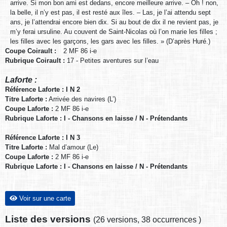
arrive. Si mon bon ami est dedans, encore meilleure arrive. – Oh ! non,
la belle, il n’y est pas, il est resté aux îles. – Las, je l’ai attendu sept
ans, je l’attendrai encore bien dix. Si au bout de dix il ne revient pas, je
m’y ferai ursuline. Au couvent de Saint-Nicolas où l’on marie les filles ;
les filles avec les garçons, les gars avec les filles. » (D’après Huré.)
Coupe Coirault :
2 MF 86 i-e
Rubrique Coirault :
17 - Petites aventures sur l’eau
Laforte :
Référence Laforte : I N 2
Titre Laforte :
Arrivée des navires (L’)
Coupe Laforte :
2 MF 86 i-e
Rubrique Laforte : I - Chansons en laisse / N - Prétendants
Référence Laforte : I N 3
Titre Laforte :
Mal d’amour (Le)
Coupe Laforte :
2 MF 86 i-e
Rubrique Laforte : I - Chansons en laisse / N - Prétendants
Voir sur une carte
Liste des versions
(
26 versions
,
38 occurrences
)