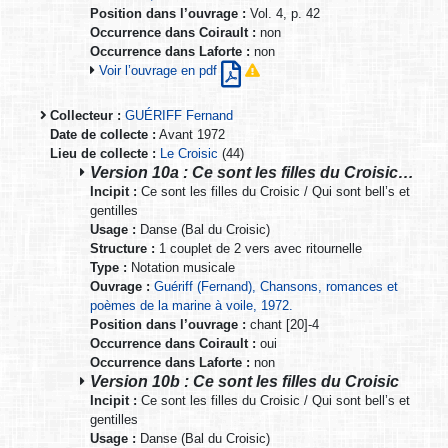
Position dans l’ouvrage :
Vol. 4, p. 42
Occurrence dans Coirault :
non
Occurrence dans Laforte :
non
Voir l’ouvrage en pdf
Collecteur :
GUÉRIFF Fernand
Date de collecte :
Avant 1972
Lieu de collecte :
Le Croisic
(44)
Version 10a : Ce sont les filles du Croisic…
Incipit :
Ce sont les filles du Croisic / Qui sont bell’s et
gentilles
Usage :
Danse (Bal du Croisic)
Structure :
1 couplet de 2 vers avec ritournelle
Type :
Notation musicale
Ouvrage :
Guériff (Fernand), Chansons, romances et
poèmes de la marine à voile, 1972.
Position dans l’ouvrage :
chant [20]-4
Occurrence dans Coirault :
oui
Occurrence dans Laforte :
non
Version 10b : Ce sont les filles du Croisic
Incipit :
Ce sont les filles du Croisic / Qui sont bell’s et
gentilles
Usage :
Danse (Bal du Croisic)