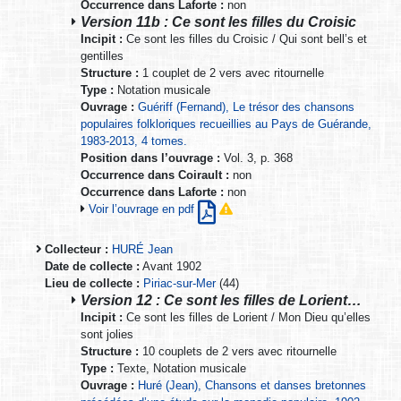
Occurrence dans Laforte :
non
Version 11b : Ce sont les filles du Croisic
Incipit :
Ce sont les filles du Croisic / Qui sont bell’s et
gentilles
Structure :
1 couplet de 2 vers avec ritournelle
Type :
Notation musicale
Ouvrage :
Guériff (Fernand), Le trésor des chansons
populaires folkloriques recueillies au Pays de Guérande,
1983-2013, 4 tomes.
Position dans l’ouvrage :
Vol. 3, p. 368
Occurrence dans Coirault :
non
Occurrence dans Laforte :
non
Voir l’ouvrage en pdf
Collecteur :
HURÉ Jean
Date de collecte :
Avant 1902
Lieu de collecte :
Piriac-sur-Mer
(44)
Version 12 : Ce sont les filles de Lorient…
Incipit :
Ce sont les filles de Lorient / Mon Dieu qu’elles
sont jolies
Structure :
10 couplets de 2 vers avec ritournelle
Type :
Texte, Notation musicale
Ouvrage :
Huré (Jean), Chansons et danses bretonnes