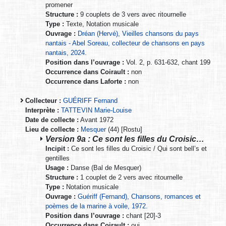
promener
Structure :
9 couplets de 3 vers avec ritournelle
Type :
Texte, Notation musicale
Ouvrage :
Dréan (Hervé), Vieilles chansons du pays
nantais - Abel Soreau, collecteur de chansons en pays
nantais, 2024.
Position dans l’ouvrage :
Vol. 2, p. 631-632, chant 199
Occurrence dans Coirault :
non
Occurrence dans Laforte :
non
Collecteur :
GUÉRIFF Fernand
Interprète :
TATTEVIN Marie-Louise
Date de collecte :
Avant 1972
Lieu de collecte :
Mesquer
(44) [Rostu]
Version 9a : Ce sont les filles du Croisic…
Incipit :
Ce sont les filles du Croisic / Qui sont bell’s et
gentilles
Usage :
Danse (Bal de Mesquer)
Structure :
1 couplet de 2 vers avec ritournelle
Type :
Notation musicale
Ouvrage :
Guériff (Fernand), Chansons, romances et
poèmes de la marine à voile, 1972.
Position dans l’ouvrage :
chant [20]-3
Occurrence dans Coirault :
oui