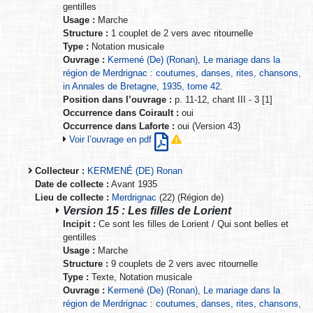
gentilles
Usage :
Marche
Structure :
1 couplet de 2 vers avec ritournelle
Type :
Notation musicale
Ouvrage :
Kermené (De) (Ronan), Le mariage dans la
région de Merdrignac : coutumes, danses, rites, chansons,
in Annales de Bretagne, 1935, tome 42.
Position dans l’ouvrage :
p. 11-12, chant III - 3 [1]
Occurrence dans Coirault :
oui
Occurrence dans Laforte :
oui (Version 43)
Voir l’ouvrage en pdf
Collecteur :
KERMENÉ (DE) Ronan
Date de collecte :
Avant 1935
Lieu de collecte :
Merdrignac
(22) (Région de)
Version 15 : Les filles de Lorient
Incipit :
Ce sont les filles de Lorient / Qui sont belles et
gentilles
Usage :
Marche
Structure :
9 couplets de 2 vers avec ritournelle
Type :
Texte, Notation musicale
Ouvrage :
Kermené (De) (Ronan), Le mariage dans la
région de Merdrignac : coutumes, danses, rites, chansons,