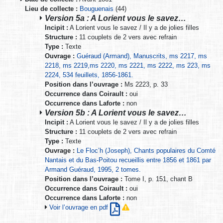
Lieu de collecte :
Bouguenais
(44)
Version 5a : A Lorient vous le savez…
Incipit :
A Lorient vous le savez / Il y a de jolies filles
Structure :
11 couplets de 2 vers avec refrain
Type :
Texte
Ouvrage :
Guéraud (Armand), Manuscrits, ms 2217, ms
2218, ms 2219,ms 2220, ms 2221, ms 2222, ms 223, ms
2224, 534 feuillets, 1856-1861.
Position dans l’ouvrage :
Ms 2223, p. 33
Occurrence dans Coirault :
oui
Occurrence dans Laforte :
non
Version 5b : A Lorient vous le savez…
Incipit :
A Lorient vous le savez / Il y a de jolies filles
Structure :
11 couplets de 2 vers avec refrain
Type :
Texte
Ouvrage :
Le Floc’h (Joseph), Chants populaires du Comté
Nantais et du Bas-Poitou recueillis entre 1856 et 1861 par
Armand Guéraud, 1995, 2 tomes.
Position dans l’ouvrage :
Tome I, p. 151, chant B
Occurrence dans Coirault :
oui
Occurrence dans Laforte :
non
Voir l’ouvrage en pdf