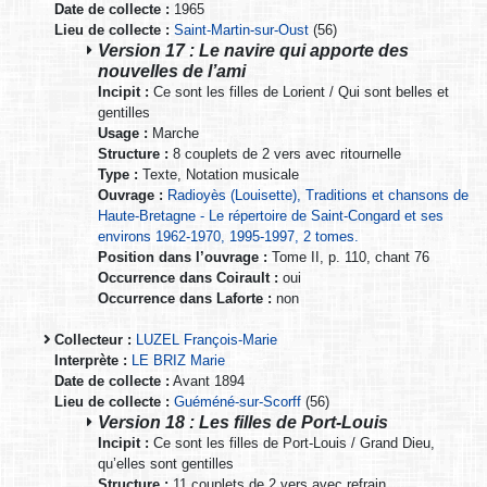
Date de collecte :
1965
Lieu de collecte :
Saint-Martin-sur-Oust
(56)
Version 17 : Le navire qui apporte des
nouvelles de l’ami
Incipit :
Ce sont les filles de Lorient / Qui sont belles et
gentilles
Usage :
Marche
Structure :
8 couplets de 2 vers avec ritournelle
Type :
Texte, Notation musicale
Ouvrage :
Radioyès (Louisette), Traditions et chansons de
Haute-Bretagne - Le répertoire de Saint-Congard et ses
environs 1962-1970, 1995-1997, 2 tomes.
Position dans l’ouvrage :
Tome II, p. 110, chant 76
Occurrence dans Coirault :
oui
Occurrence dans Laforte :
non
Collecteur :
LUZEL François-Marie
Interprète :
LE BRIZ Marie
Date de collecte :
Avant 1894
Lieu de collecte :
Guéméné-sur-Scorff
(56)
Version 18 : Les filles de Port-Louis
Incipit :
Ce sont les filles de Port-Louis / Grand Dieu,
qu’elles sont gentilles
Structure :
11 couplets de 2 vers avec refrain