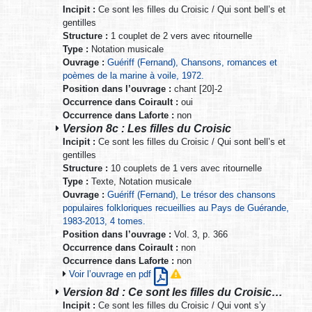
Incipit :
Ce sont les filles du Croisic / Qui sont bell’s et
gentilles
Structure :
1 couplet de 2 vers avec ritournelle
Type :
Notation musicale
Ouvrage :
Guériff (Fernand), Chansons, romances et
poèmes de la marine à voile, 1972.
Position dans l’ouvrage :
chant [20]-2
Occurrence dans Coirault :
oui
Occurrence dans Laforte :
non
Version 8c : Les filles du Croisic
Incipit :
Ce sont les filles du Croisic / Qui sont bell’s et
gentilles
Structure :
10 couplets de 1 vers avec ritournelle
Type :
Texte, Notation musicale
Ouvrage :
Guériff (Fernand), Le trésor des chansons
populaires folkloriques recueillies au Pays de Guérande,
1983-2013, 4 tomes.
Position dans l’ouvrage :
Vol. 3, p. 366
Occurrence dans Coirault :
non
Occurrence dans Laforte :
non
Voir l’ouvrage en pdf
Version 8d : Ce sont les filles du Croisic…
Incipit :
Ce sont les filles du Croisic / Qui vont s’y