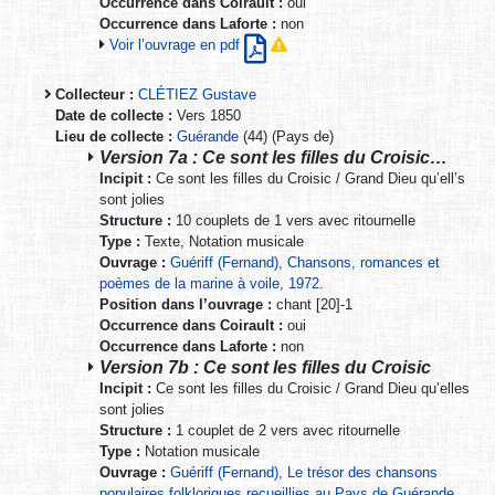
Occurrence dans Coirault :
oui
Occurrence dans Laforte :
non
Voir l’ouvrage en pdf
Collecteur :
CLÉTIEZ Gustave
Date de collecte :
Vers 1850
Lieu de collecte :
Guérande
(44) (Pays de)
Version 7a : Ce sont les filles du Croisic…
Incipit :
Ce sont les filles du Croisic / Grand Dieu qu’ell’s
sont jolies
Structure :
10 couplets de 1 vers avec ritournelle
Type :
Texte, Notation musicale
Ouvrage :
Guériff (Fernand), Chansons, romances et
poèmes de la marine à voile, 1972.
Position dans l’ouvrage :
chant [20]-1
Occurrence dans Coirault :
oui
Occurrence dans Laforte :
non
Version 7b : Ce sont les filles du Croisic
Incipit :
Ce sont les filles du Croisic / Grand Dieu qu’elles
sont jolies
Structure :
1 couplet de 2 vers avec ritournelle
Type :
Notation musicale
Ouvrage :
Guériff (Fernand), Le trésor des chansons
populaires folkloriques recueillies au Pays de Guérande,