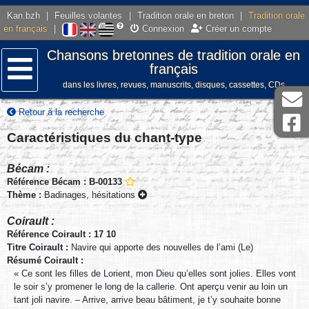
Kan.bzh
|
Feuilles volantes
|
Tradition orale en breton
|
Tradition orale
en français
|
Connexion
Créer un compte
Chansons bretonnes de tradition orale en
français
dans les livres, revues, manuscrits, disques, cassettes, CDs
Menu
Retour à la recherche
Caractéristiques du chant-type
Bécam :
Référence Bécam : B-00133
Thème :
Badinages, hésitations
Coirault :
Référence Coirault : 17 10
Titre Coirault :
Navire qui apporte des nouvelles de l’ami (Le)
Résumé Coirault :
« Ce sont les filles de Lorient, mon Dieu qu’elles sont jolies. Elles vont
le soir s’y promener le long de la callerie. Ont aperçu venir au loin un
tant joli navire. – Arrive, arrive beau bâtiment, je t’y souhaite bonne