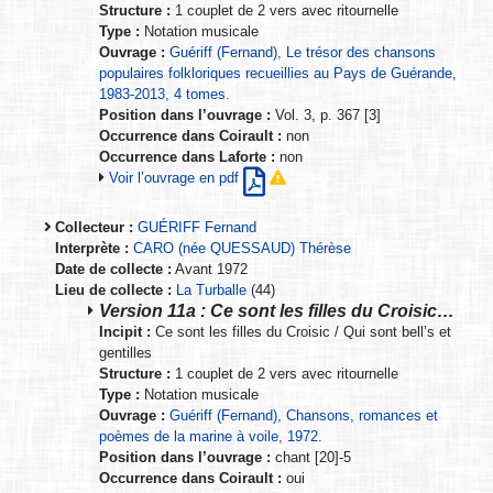
Structure :
1 couplet de 2 vers avec ritournelle
Type :
Notation musicale
Ouvrage :
Guériff (Fernand), Le trésor des chansons
populaires folkloriques recueillies au Pays de Guérande,
1983-2013, 4 tomes.
Position dans l’ouvrage :
Vol. 3, p. 367 [3]
Occurrence dans Coirault :
non
Occurrence dans Laforte :
non
Voir l’ouvrage en pdf
Collecteur :
GUÉRIFF Fernand
Interprète :
CARO (née QUESSAUD) Thérèse
Date de collecte :
Avant 1972
Lieu de collecte :
La Turballe
(44)
Version 11a : Ce sont les filles du Croisic…
Incipit :
Ce sont les filles du Croisic / Qui sont bell’s et
gentilles
Structure :
1 couplet de 2 vers avec ritournelle
Type :
Notation musicale
Ouvrage :
Guériff (Fernand), Chansons, romances et
poèmes de la marine à voile, 1972.
Position dans l’ouvrage :
chant [20]-5
Occurrence dans Coirault :
oui