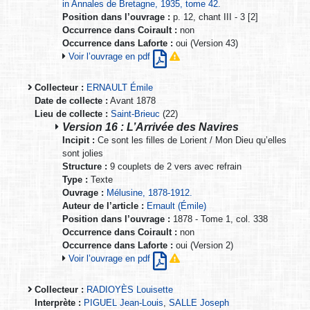
in Annales de Bretagne, 1935, tome 42.
Position dans l’ouvrage :
p. 12, chant III - 3 [2]
Occurrence dans Coirault :
non
Occurrence dans Laforte :
oui (Version 43)
Voir l’ouvrage en pdf
Collecteur :
ERNAULT Émile
Date de collecte :
Avant 1878
Lieu de collecte :
Saint-Brieuc
(22)
Version 16 : L’Arrivée des Navires
Incipit :
Ce sont les filles de Lorient / Mon Dieu qu’elles
sont jolies
Structure :
9 couplets de 2 vers avec refrain
Type :
Texte
Ouvrage :
Mélusine, 1878-1912.
Auteur de l’article :
Ernault (Émile)
Position dans l’ouvrage :
1878 - Tome 1, col. 338
Occurrence dans Coirault :
non
Occurrence dans Laforte :
oui (Version 2)
Voir l’ouvrage en pdf
Collecteur :
RADIOYÈS Louisette
Interprète :
PIGUEL Jean-Louis
,
SALLE Joseph