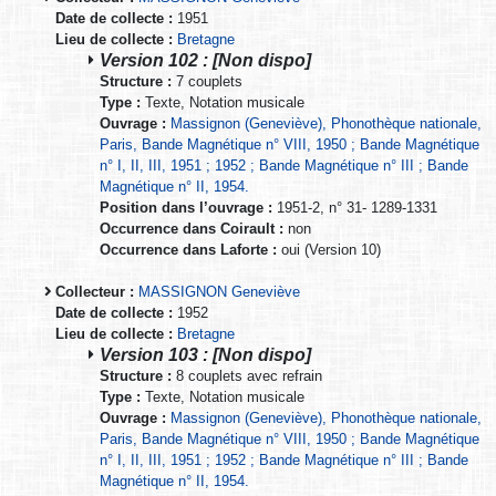
Date de collecte :
1951
Lieu de collecte :
Bretagne
Version 102 : [Non dispo]
Structure :
7 couplets
Type :
Texte, Notation musicale
Ouvrage :
Massignon (Geneviève), Phonothèque nationale,
Paris, Bande Magnétique n° VIII, 1950 ; Bande Magnétique
n° I, II, III, 1951 ; 1952 ; Bande Magnétique n° III ; Bande
Magnétique n° II, 1954.
Position dans l’ouvrage :
1951-2, n° 31- 1289-1331
Occurrence dans Coirault :
non
Occurrence dans Laforte :
oui (Version 10)
Collecteur :
MASSIGNON Geneviève
Date de collecte :
1952
Lieu de collecte :
Bretagne
Version 103 : [Non dispo]
Structure :
8 couplets avec refrain
Type :
Texte, Notation musicale
Ouvrage :
Massignon (Geneviève), Phonothèque nationale,
Paris, Bande Magnétique n° VIII, 1950 ; Bande Magnétique
n° I, II, III, 1951 ; 1952 ; Bande Magnétique n° III ; Bande
Magnétique n° II, 1954.