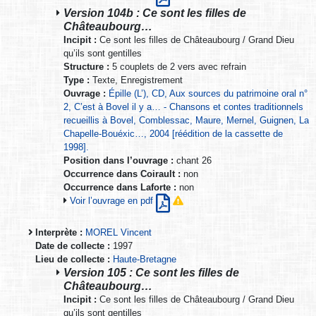
Version 104b : Ce sont les filles de
Châteaubourg…
Incipit :
Ce sont les filles de Châteaubourg / Grand Dieu
qu’ils sont gentilles
Structure :
5 couplets de 2 vers avec refrain
Type :
Texte, Enregistrement
Ouvrage :
Épille (L’), CD, Aux sources du patrimoine oral n°
2, C’est à Bovel il y a… - Chansons et contes traditionnels
recueillis à Bovel, Comblessac, Maure, Mernel, Guignen, La
Chapelle-Bouéxic…, 2004 [réédition de la cassette de
1998].
Position dans l’ouvrage :
chant 26
Occurrence dans Coirault :
non
Occurrence dans Laforte :
non
Voir l’ouvrage en pdf
Interprète :
MOREL Vincent
Date de collecte :
1997
Lieu de collecte :
Haute-Bretagne
Version 105 : Ce sont les filles de
Châteaubourg…
Incipit :
Ce sont les filles de Châteaubourg / Grand Dieu
qu’ils sont gentilles