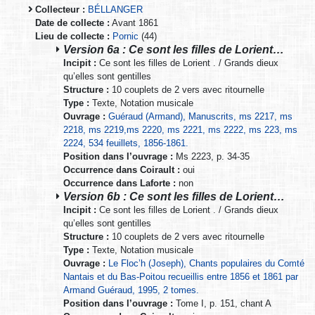
Collecteur :
BÉLLANGER
Date de collecte :
Avant 1861
Lieu de collecte :
Pornic
(44)
Version 6a : Ce sont les filles de Lorient…
Incipit :
Ce sont les filles de Lorient . / Grands dieux
qu’elles sont gentilles
Structure :
10 couplets de 2 vers avec ritournelle
Type :
Texte, Notation musicale
Ouvrage :
Guéraud (Armand), Manuscrits, ms 2217, ms
2218, ms 2219,ms 2220, ms 2221, ms 2222, ms 223, ms
2224, 534 feuillets, 1856-1861.
Position dans l’ouvrage :
Ms 2223, p. 34-35
Occurrence dans Coirault :
oui
Occurrence dans Laforte :
non
Version 6b : Ce sont les filles de Lorient…
Incipit :
Ce sont les filles de Lorient . / Grands dieux
qu’elles sont gentilles
Structure :
10 couplets de 2 vers avec ritournelle
Type :
Texte, Notation musicale
Ouvrage :
Le Floc’h (Joseph), Chants populaires du Comté
Nantais et du Bas-Poitou recueillis entre 1856 et 1861 par
Armand Guéraud, 1995, 2 tomes.
Position dans l’ouvrage :
Tome I, p. 151, chant A