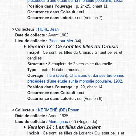
précédées d’une étude sur la monodie populaire, 1902.
Position dans l’ouvrage :
p. 24-25, chant 11
Occurrence dans Coirault :
oui
Occurrence dans Laforte :
oui (Version 7)
Collecteur :
HURÉ Jean
Date de collecte :
Avant 1902
Lieu de collecte :
Piriac-sur-Mer
(44)
Version 13 : Ce sont les filles du Croisic…
Incipit :
Ce sont les filles du Croisic / Si tant belles et
gentilles
Structure :
8 couplets de 2 vers avec ritournelle
Type :
Texte, Notation musicale
Ouvrage :
Huré (Jean), Chansons et danses bretonnes
précédées d’une étude sur la monodie populaire, 1902.
Position dans l’ouvrage :
p. 29, chant 14
Occurrence dans Coirault :
oui
Occurrence dans Laforte :
oui (Version 8)
Collecteur :
KERMENÉ (DE) Ronan
Date de collecte :
Avant 1935
Lieu de collecte :
Merdrignac
(22) (Région de)
Version 14 : Les filles de Lorient
Incipit :
Ce sont les filles de Lorient / Qui sont bell’s et