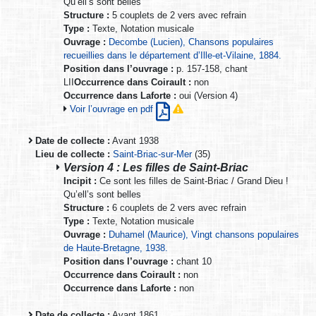
Qu’ell’s sont belles
Structure :
5 couplets de 2 vers avec refrain
Type :
Texte, Notation musicale
Ouvrage :
Decombe (Lucien), Chansons populaires
recueillies dans le département d’Ille-et-Vilaine, 1884.
Position dans l’ouvrage :
p. 157-158, chant
LII
Occurrence dans Coirault :
non
Occurrence dans Laforte :
oui (Version 4)
Voir l’ouvrage en pdf
Date de collecte :
Avant 1938
Lieu de collecte :
Saint-Briac-sur-Mer
(35)
Version 4 : Les filles de Saint-Briac
Incipit :
Ce sont les filles de Saint-Briac / Grand Dieu !
Qu’ell’s sont belles
Structure :
6 couplets de 2 vers avec refrain
Type :
Texte, Notation musicale
Ouvrage :
Duhamel (Maurice), Vingt chansons populaires
de Haute-Bretagne, 1938.
Position dans l’ouvrage :
chant 10
Occurrence dans Coirault :
non
Occurrence dans Laforte :
non
Date de collecte :
Avant 1861