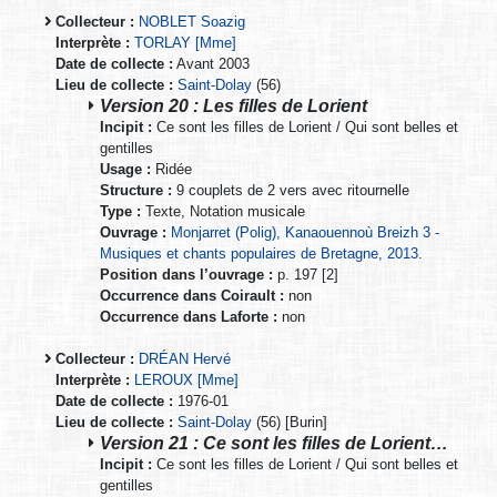
Collecteur :
NOBLET Soazig
Interprète :
TORLAY [Mme]
Date de collecte :
Avant 2003
Lieu de collecte :
Saint-Dolay
(56)
Version 20 : Les filles de Lorient
Incipit :
Ce sont les filles de Lorient / Qui sont belles et
gentilles
Usage :
Ridée
Structure :
9 couplets de 2 vers avec ritournelle
Type :
Texte, Notation musicale
Ouvrage :
Monjarret (Polig), Kanaouennoù Breizh 3 -
Musiques et chants populaires de Bretagne, 2013.
Position dans l’ouvrage :
p. 197 [2]
Occurrence dans Coirault :
non
Occurrence dans Laforte :
non
Collecteur :
DRÉAN Hervé
Interprète :
LEROUX [Mme]
Date de collecte :
1976-01
Lieu de collecte :
Saint-Dolay
(56) [Burin]
Version 21 : Ce sont les filles de Lorient…
Incipit :
Ce sont les filles de Lorient / Qui sont belles et
gentilles