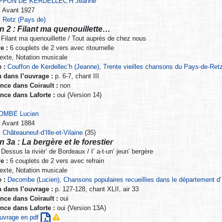
FFON DE KERDELLEC’H Jeanne
:
Avant 1927
:
Retz (Pays de)
n 2 : Filant ma quenouillette…
Filant ma quenouillette / Tout auprès de chez nous
e :
6 couplets de 2 vers avec ritournelle
exte, Notation musicale
 :
Couffon de Kerdellec’h (Jeanne), Trente vieilles chansons du Pays-de-Ret
n dans l’ouvrage :
p. 6-7, chant III
nce dans Coirault :
non
nce dans Laforte :
oui (Version 14)
OMBE Lucien
:
Avant 1884
:
Châteauneuf-d’Ille-et-Vilaine
(35)
n 3a : La bergère et le forestier
Dessus la rivièr’ de Bordeaux / I’ a-t-un’ jeun’ bergère
e :
6 couplets de 2 vers avec refrain
exte, Notation musicale
 :
Decombe (Lucien), Chansons populaires recueillies dans le département d’Il
n dans l’ouvrage :
p. 127-128, chant XLII, air 33
nce dans Coirault :
oui
nce dans Laforte :
oui (Version 13A)
’ouvrage en pdf