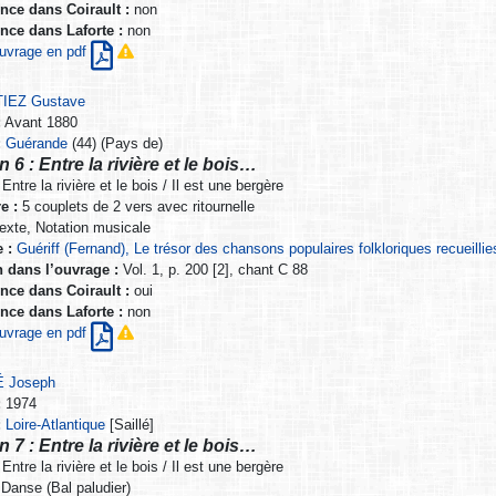
nce dans Coirault :
non
nce dans Laforte :
non
’ouvrage en pdf
IEZ Gustave
:
Avant 1880
:
Guérande
(44) (Pays de)
 6 : Entre la rivière et le bois…
Entre la rivière et le bois / Il est une bergère
e :
5 couplets de 2 vers avec ritournelle
exte, Notation musicale
 :
Guériff (Fernand), Le trésor des chansons populaires folkloriques recueil
n dans l’ouvrage :
Vol. 1, p. 200 [2], chant C 88
nce dans Coirault :
oui
nce dans Laforte :
non
’ouvrage en pdf
 Joseph
:
1974
:
Loire-Atlantique
[Saillé]
 7 : Entre la rivière et le bois…
Entre la rivière et le bois / Il est une bergère
Danse (Bal paludier)