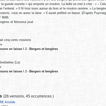
t la gueule ouverte » qui emporte un mouton. La belle se met à crier : « – Ce
er l’entend. « Il fit trois tours autour du bois et le mouton ramène. » La bergè
utons, vous en aurez la laine. » Il aurait préféré un baiser. (D’après Puymaig
 8686
ergères et Monsieur joué
it cinq cents moutons
-e
nsons en laisse / J - Bergers et bergères
brebiettes (La)
e
nsons en laisse / J - Bergers et bergères
ns
(
26 versions
,
45 occurrences
)
E Aristide