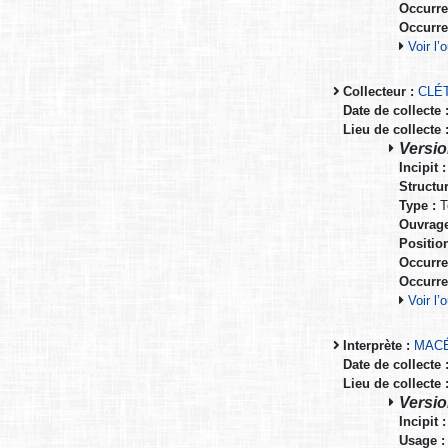
Occurre
Occurre
Voir l
Collecteur :
CLÉT
Date de collecte 
Lieu de collecte 
Version
Incipit :
Structur
Type :
T
Ouvrage
Positio
Occurre
Occurre
Voir l
Interprète :
MACÉ
Date de collecte 
Lieu de collecte 
Version
Incipit :
Usage :