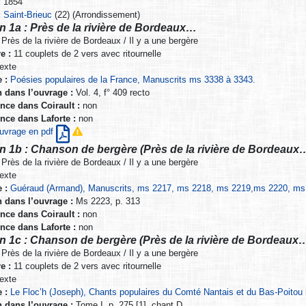
:
1854
:
Saint-Brieuc
(22) (Arrondissement)
n 1a : Près de la rivière de Bordeaux…
Près de la rivière de Bordeaux / Il y a une bergère
e :
11 couplets de 2 vers avec ritournelle
exte
 :
Poésies populaires de la France, Manuscrits ms 3338 à 3343.
n dans l’ouvrage :
Vol. 4, f° 409 recto
nce dans Coirault :
non
nce dans Laforte :
non
’ouvrage en pdf
n 1b : Chanson de bergère (Près de la rivière de Bordeaux
Près de la rivière de Bordeaux / Il y a une bergère
exte
 :
Guéraud (Armand), Manuscrits, ms 2217, ms 2218, ms 2219,ms 2220, ms 2
n dans l’ouvrage :
Ms 2223, p. 313
nce dans Coirault :
non
nce dans Laforte :
non
n 1c : Chanson de bergère (Près de la rivière de Bordeaux
Près de la rivière de Bordeaux / Il y a une bergère
e :
11 couplets de 2 vers avec ritournelle
exte
 :
Le Floc’h (Joseph), Chants populaires du Comté Nantais et du Bas-Poitou 
n dans l’ouvrage :
Tome I, p. 275 [1], chant D