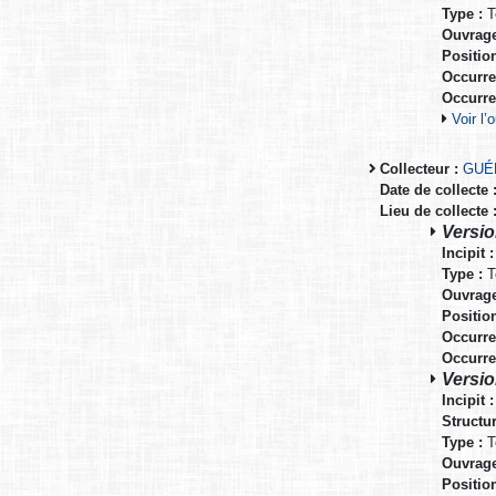
Type :
T
Ouvrage
Positio
Occurre
Occurre
Voir l
Collecteur :
GUÉ
Date de collecte 
Lieu de collecte 
Versio
Incipit :
Type :
T
Ouvrage
Positio
Occurre
Occurre
Versio
Incipit :
Structur
Type :
T
Ouvrage
Positio