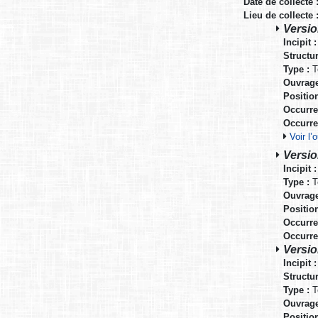
Date de collecte 
Lieu de collecte 
Versio
Incipit :
Structur
Type :
T
Ouvrage
Positio
Occurre
Occurre
Voir l
Versio
Incipit :
Type :
T
Ouvrage
Positio
Occurre
Occurre
Versio
Incipit :
Structur
Type :
T
Ouvrage
Positio