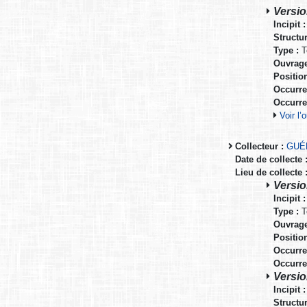
Versio
Incipit :
Structur
Type :
T
Ouvrage
Positio
Occurre
Occurre
Voir l
Collecteur :
GUÉ
Date de collecte 
Lieu de collecte 
Versio
Incipit :
Type :
T
Ouvrage
Positio
Occurre
Occurre
Versio
Incipit :
Structur