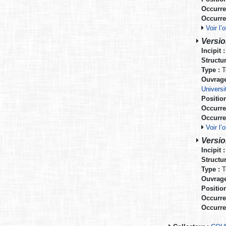
Occurre
Occurre
Voir l
Versio
Incipit :
Structur
Type :
T
Ouvrage
Universi
Positio
Occurre
Occurre
Voir l
Versio
Incipit :
Structur
Type :
T
Ouvrage
Positio
Occurre
Occurre