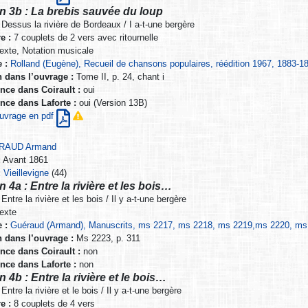
n 3b : La brebis sauvée du loup
Dessus la rivière de Bordeaux / I a-t-une bergère
e :
7 couplets de 2 vers avec ritournelle
exte, Notation musicale
 :
Rolland (Eugène), Recueil de chansons populaires, réédition 1967, 1883-1
n dans l’ouvrage :
Tome II, p. 24, chant i
nce dans Coirault :
oui
nce dans Laforte :
oui (Version 13B)
’ouvrage en pdf
RAUD Armand
:
Avant 1861
:
Vieillevigne
(44)
n 4a : Entre la rivière et les bois…
Entre la rivière et les bois / Il y a-t-une bergère
exte
 :
Guéraud (Armand), Manuscrits, ms 2217, ms 2218, ms 2219,ms 2220, ms 2
n dans l’ouvrage :
Ms 2223, p. 311
nce dans Coirault :
non
nce dans Laforte :
non
n 4b : Entre la rivière et le bois…
Entre la rivière et le bois / Il y a-t-une bergère
e :
8 couplets de 4 vers