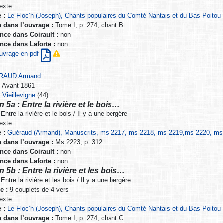
exte
 :
Le Floc’h (Joseph), Chants populaires du Comté Nantais et du Bas-Poitou 
n dans l’ouvrage :
Tome I, p. 274, chant B
nce dans Coirault :
non
nce dans Laforte :
non
’ouvrage en pdf
RAUD Armand
:
Avant 1861
:
Vieillevigne
(44)
n 5a : Entre la rivière et le bois…
Entre la rivière et le bois / Il y a une bergère
exte
 :
Guéraud (Armand), Manuscrits, ms 2217, ms 2218, ms 2219,ms 2220, ms 2
n dans l’ouvrage :
Ms 2223, p. 312
nce dans Coirault :
non
nce dans Laforte :
non
n 5b : Entre la rivière et les bois…
Entre la rivière et les bois / Il y a une bergère
e :
9 couplets de 4 vers
exte
 :
Le Floc’h (Joseph), Chants populaires du Comté Nantais et du Bas-Poitou 
n dans l’ouvrage :
Tome I, p. 274, chant C