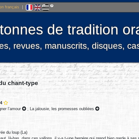
 en français
|
onnes de tradition ora
res, revues, manuscrits, disques, c
 du chant-type
74
gner l’amour
;
La jalousie, les promesses oubliées
ée du loup (La)
aut, là-bas, dans ces vallons, il y-a t-une bergère qui prend bien garde à se