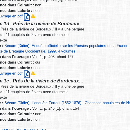
nce dans Coirault :
non
nce dans Laforte :
non
’ouvrage en pdf
n 1d : Près de la rivière de Bordeaux…
Près de la rivière de Bordeaux / Il y a une bergère
e :
11 couplets de 2 vers avec ritournelle
exte
 :
Bécam (Didier), Enquête officielle sur les Poésies populaires de la France
té de Bretagne Occidentale, 1999, 4 volumes.
n dans l’ouvrage :
Vol. 1, p. 403, chant 127
nce dans Coirault :
oui
nce dans Laforte :
non
’ouvrage en pdf
n 1e : Près de la rivière de Bordeaux…
Près de la rivière de Bordeaux / Il y a une bergère
e :
11 couplets de 2 vers avec ritournelle
exte
 :
Bécam (Didier), L’enquête Fortoul (1852-1876) - Chansons populaires de H
n dans l’ouvrage :
Vol. 1, p. 246 [1], chant 154
nce dans Coirault :
non
nce dans Laforte :
non