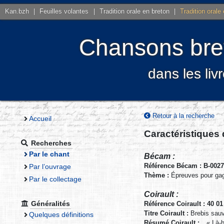
Kan.bzh
|
Feuilles volantes
|
Tradition orale en breton
|
Tradition orale
Chansons bret
dans les liv
Retour à la recherche
Accueil
Caractéristiques
Recherches
Par le chant
Bécam :
Référence Bécam : B-002
Par l’ouvrage
Thème :
Épreuves pour ga
Par le collectage
Coirault :
Généralités
Référence Coirault : 40 01
Titre Coirault :
Brebis sauv
Quelques définitions
Résumé Coirault :
« Là-h