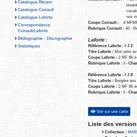
Catalogue Bécam
tenan
Catalogue Coirault
cavali
nos mo
Catalogue Laforte
Coupe Coirault :
4 MFMF
Correspondance
Rubrique Coirault :
40 - B
Coirault/Laforte
Bibliographie - Discographie
Laforte :
Référence Laforte : I J 2
Statistiques
Titre Laforte :
Mon père ava
Coupe Laforte :
2 MF 86 è
Rubrique Laforte : I - Cha
Référence Laforte : I J 8
Titre Laforte :
Bergère aux 
Coupe Laforte :
2 MF 86 é
Rubrique Laforte : I - Cha
Voir sur une carte
Liste des versio
Collecteur :
MARR