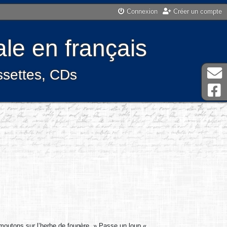
Connexion
Créer un compte
le en français
assettes, CDs
s moutons sur l’herbe de fougère. » Passe un loup «