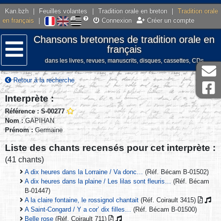
Kan.bzh
|
Feuilles volantes
|
Tradition orale en breton
|
Tradition orale
en français
|
Connexion
Créer un compte
Chansons bretonnes de tradition orale en
français
dans les livres, revues, manuscrits, disques, cassettes, CDs
Menu
Retour à la recherche
Interprète :
Référence : S-00277
Nom :
GAPIHAN
Prénom :
Germaine
Liste des chants recensés pour cet interprète :
(41 chants)
A dix heures dans la Lorraine / Va donc…
(Réf. Bécam B-01502)
A dix heures dans la plaine / Les lilas sont fleuris…
(Réf. Bécam
B-01447)
A la claire fontaine, le rossignol chantait
(Réf. Coirault 3415)
A Saint-Congard / Y a cor’ dix filles…
(Réf. Bécam B-01500)
Belle rose
(Réf. Coirault 711)