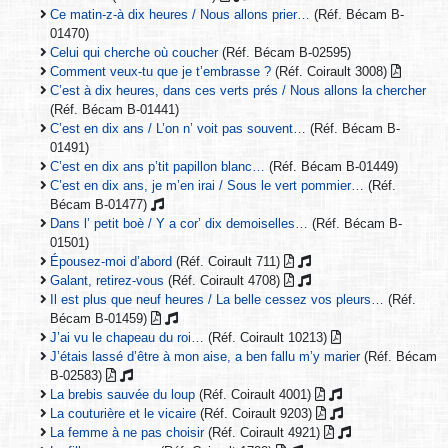
Ce matin-z-à dix heures / Nous allons prier…
(Réf. Bécam B-
01470)
Celui qui cherche où coucher
(Réf. Bécam B-02595)
Comment veux-tu que je t’embrasse ?
(Réf. Coirault 3008)
C’est à dix heures, dans ces verts prés / Nous allons la chercher
(Réf. Bécam B-01441)
C’est en dix ans / L’on n’ voit pas souvent…
(Réf. Bécam B-
01491)
C’est en dix ans p’tit papillon blanc…
(Réf. Bécam B-01449)
C’est en dix ans, je m’en irai / Sous le vert pommier…
(Réf.
Bécam B-01477)
Dans l’ petit boè / Y a cor’ dix demoiselles…
(Réf. Bécam B-
01501)
Épousez-moi d’abord
(Réf. Coirault 711)
Galant, retirez-vous
(Réf. Coirault 4708)
Il est plus que neuf heures / La belle cessez vos pleurs…
(Réf.
Bécam B-01459)
J’ai vu le chapeau du roi…
(Réf. Coirault 10213)
J’étais lassé d’être à mon aise, a ben fallu m’y marier
(Réf. Bécam
B-02583)
La brebis sauvée du loup
(Réf. Coirault 4001)
La couturière et le vicaire
(Réf. Coirault 9203)
La femme à ne pas choisir
(Réf. Coirault 4921)