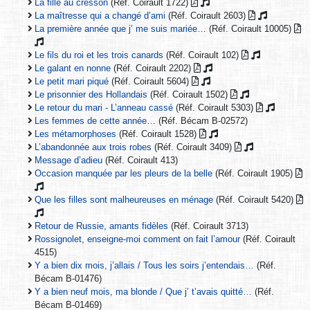
La fille au cresson
(Réf. Coirault 1722)
La maîtresse qui a changé d’ami
(Réf. Coirault 2603)
La première année que j’ me suis mariée…
(Réf. Coirault 10005)
Le fils du roi et les trois canards
(Réf. Coirault 102)
Le galant en nonne
(Réf. Coirault 2202)
Le petit mari piqué
(Réf. Coirault 5604)
Le prisonnier des Hollandais
(Réf. Coirault 1502)
Le retour du mari - L’anneau cassé
(Réf. Coirault 5303)
Les femmes de cette année…
(Réf. Bécam B-02572)
Les métamorphoses
(Réf. Coirault 1528)
L’abandonnée aux trois robes
(Réf. Coirault 3409)
Message d’adieu
(Réf. Coirault 413)
Occasion manquée par les pleurs de la belle
(Réf. Coirault 1905)
Que les filles sont malheureuses en ménage
(Réf. Coirault 5420)
Retour de Russie, amants fidèles
(Réf. Coirault 3713)
Rossignolet, enseigne-moi comment on fait l’amour
(Réf. Coirault
4515)
Y a bien dix mois, j’allais / Tous les soirs j’entendais…
(Réf.
Bécam B-01476)
Y a bien neuf mois, ma blonde / Que j’ t’avais quitté…
(Réf.
Bécam B-01469)