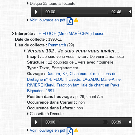
Disque 33 tours à l’écoute
00:00
02:46
Voir l’ouvrage en pdf
Interprète :
LE FLOC’H (Mme MARÉCHAL) Louise
Date de collecte :
1990-11
Lieu de collecte :
Penmarch
(29)
Version 102 : Je suis venu vous inviter…
Incipit :
Je suis venu vous inviter / De venir à ma noce
Structure :
12 couplets de 1 vers avec ritournelle
Type :
Texte, Enregistrement
Ouvrage :
Dastum, K7, Chanteurs et musiciens de
Bretagne n° 4, FLOC’H Lisette, LAGADIC Marie-Aline,
RIVIERE Klervi, Tradition familiale de chant en Pays
Bigouden, 1991.
Position dans l’ouvrage :
p. 29, chant A 5
Occurrence dans Coirault :
non
Occurrence dans Laforte :
non
Cassette à l’écoute
00:00
03:39
Voir l’ouvrage en pdf