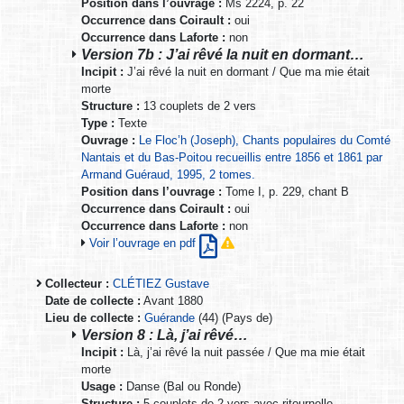
Position dans l’ouvrage :
Ms 2224, p. 22
Occurrence dans Coirault :
oui
Occurrence dans Laforte :
non
Version 7b : J’ai rêvé la nuit en dormant…
Incipit :
J’ai rêvé la nuit en dormant / Que ma mie était
morte
Structure :
13 couplets de 2 vers
Type :
Texte
Ouvrage :
Le Floc’h (Joseph), Chants populaires du Comté
Nantais et du Bas-Poitou recueillis entre 1856 et 1861 par
Armand Guéraud, 1995, 2 tomes.
Position dans l’ouvrage :
Tome I, p. 229, chant B
Occurrence dans Coirault :
oui
Occurrence dans Laforte :
non
Voir l’ouvrage en pdf
Collecteur :
CLÉTIEZ Gustave
Date de collecte :
Avant 1880
Lieu de collecte :
Guérande
(44) (Pays de)
Version 8 : Là, j’ai rêvé…
Incipit :
Là, j’ai rêvé la nuit passée / Que ma mie était
morte
Usage :
Danse (Bal ou Ronde)
Structure :
5 couplets de 2 vers avec ritournelle