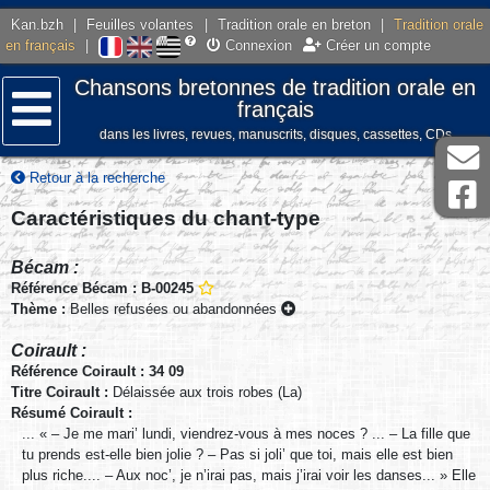
Kan.bzh
|
Feuilles volantes
|
Tradition orale en breton
|
Tradition orale
en français
|
Connexion
Créer un compte
Chansons bretonnes de tradition orale en
français
dans les livres, revues, manuscrits, disques, cassettes, CDs
Menu
Retour à la recherche
Caractéristiques du chant-type
Bécam :
Référence Bécam : B-00245
Thème :
Belles refusées ou abandonnées
Coirault :
Référence Coirault : 34 09
Titre Coirault :
Délaissée aux trois robes (La)
Résumé Coirault :
... « – Je me mari’ lundi, viendrez-vous à mes noces ? ... – La fille que
tu prends est-elle bien jolie ? – Pas si joli’ que toi, mais elle est bien
plus riche.... – Aux noc’, je n’irai pas, mais j’irai voir les danses... » Elle