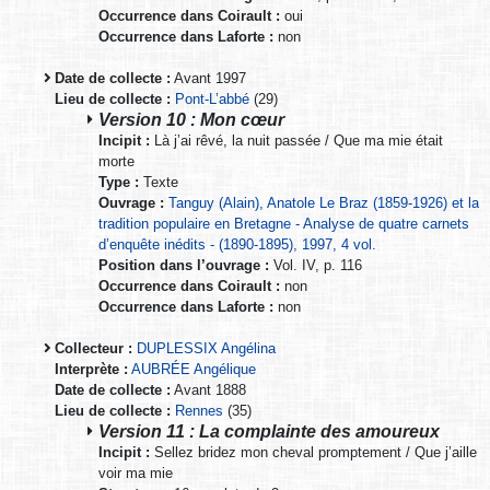
Occurrence dans Coirault :
oui
Occurrence dans Laforte :
non
Date de collecte :
Avant 1997
Lieu de collecte :
Pont-L’abbé
(29)
Version 10 : Mon cœur
Incipit :
Là j’ai rêvé, la nuit passée / Que ma mie était
morte
Type :
Texte
Ouvrage :
Tanguy (Alain), Anatole Le Braz (1859-1926) et la
tradition populaire en Bretagne - Analyse de quatre carnets
d’enquête inédits - (1890-1895), 1997, 4 vol.
Position dans l’ouvrage :
Vol. IV, p. 116
Occurrence dans Coirault :
non
Occurrence dans Laforte :
non
Collecteur :
DUPLESSIX Angélina
Interprète :
AUBRÉE Angélique
Date de collecte :
Avant 1888
Lieu de collecte :
Rennes
(35)
Version 11 : La complainte des amoureux
Incipit :
Sellez bridez mon cheval promptement / Que j’aille
voir ma mie