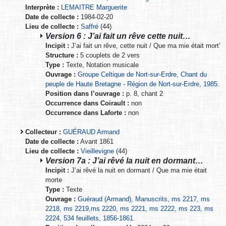
Interprète :
LEMAITRE Marguerite
Date de collecte :
1984-02-20
Lieu de collecte :
Saffré
(44)
Version 6 : J’ai fait un rêve cette nuit…
Incipit :
J’ai fait un rêve, cette nuit / Que ma mie était mort’
Structure :
5 couplets de 2 vers
Type :
Texte, Notation musicale
Ouvrage :
Groupe Celtique de Nort-sur-Erdre, Chant du
peuple de Haute Bretagne - Région de Nort-sur-Erdre, 1985.
Position dans l’ouvrage :
p. 8, chant 2
Occurrence dans Coirault :
non
Occurrence dans Laforte :
non
Collecteur :
GUÉRAUD Armand
Date de collecte :
Avant 1861
Lieu de collecte :
Vieillevigne
(44)
Version 7a : J’ai rêvé la nuit en dormant…
Incipit :
J’ai rêvé la nuit en dormant / Que ma mie était
morte
Type :
Texte
Ouvrage :
Guéraud (Armand), Manuscrits, ms 2217, ms
2218, ms 2219,ms 2220, ms 2221, ms 2222, ms 223, ms
2224, 534 feuillets, 1856-1861.