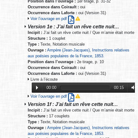
Position dans l’ouvrage :
1er tirage, p. 31-32
Occurrence dans Coirault :
oui
Occurrence dans Laforte :
oui (Version 31)
Voir l’ouvrage en pdf
Version 1e : J’ai fait un rêve cette nuit…
Incipit :
J’ai fait un rêve cette nuit / Que m’amie était morte
Structure :
1 couplet
Type :
Texte, Notation musicale
Ouvrage :
Ampère (Jean-Jacques), Instructions relatives
aux poésies populaires de la France, 1853.
Position dans l’ouvrage :
2e tirage, p. 10
Occurrence dans Coirault :
oui
Occurrence dans Laforte :
oui (Version 31)
Livre à l’écoute
00:00
00:15
Voir l’ouvrage en pdf
Version 1f : J’ai fait un rêve cette nuit…
Incipit :
J’ai fait un rêve cette nuit / Que m’amie était morte
Structure :
17 couplets
Type :
Texte, Notation musicale
Ouvrage :
Ampère (Jean-Jacques), Instructions relatives
aux poésies populaires de la France, 1853.