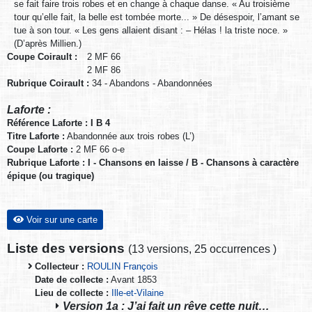
se fait faire trois robes et en change à chaque danse. « Au troisième
tour qu’elle fait, la belle est tombée morte... » De désespoir, l’amant se
tue à son tour. « Les gens allaient disant : – Hélas ! la triste noce. »
(D’après Millien.)
Coupe Coirault :
2 MF 66
2 MF 86
Rubrique Coirault :
34 - Abandons - Abandonnées
Laforte :
Référence Laforte : I B 4
Titre Laforte :
Abandonnée aux trois robes (L’)
Coupe Laforte :
2 MF 66 o-e
Rubrique Laforte : I - Chansons en laisse / B - Chansons à caractère
épique (ou tragique)
Voir sur une carte
Liste des versions
(
13 versions
,
25 occurrences
)
Collecteur :
ROULIN François
Date de collecte :
Avant 1853
Lieu de collecte :
Ille-et-Vilaine
Version 1a : J’ai fait un rêve cette nuit…