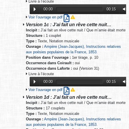
Livre à l’écoute
00:00
00:15
Voir l’ouvrage en pdf
Version 1c : J’ai fait un rêve cette nuit…
Incipit :
J’ai fait un rêve cette nuit / Que m’amie était morte
Structure :
1 couplet
Type :
Texte, Notation musicale
Ouvrage :
Ampère (Jean-Jacques), Instructions relatives
aux poésies populaires de la France, 1853.
Position dans l’ouvrage :
1er tirage, p. 10
Occurrence dans Coirault :
oui
Occurrence dans Laforte :
oui (Version 31)
Livre à l’écoute
00:00
00:15
Voir l’ouvrage en pdf
Version 1d : J’ai fait un rêve cette nuit…
Incipit :
J’ai fait un rêve cette nuit / Que m’amie était morte
Structure :
17 couplets
Type :
Texte, Notation musicale
Ouvrage :
Ampère (Jean-Jacques), Instructions relatives
aux poésies populaires de la France, 1853.