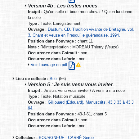
Version 4b : Les tristes noces
Incipit :
Qu’on selle et bride mon cheval / Qu’on lui donne
la selle
Type :
Texte, Enregistrement
Ouvrage :
Dastum, CD, Tradition vivante de Bretagne, vol.
3, Chant et veuze en Presqu’île guérandaise, 1994.
Position dans l’ouvrage :
chant 11
Note :
Réinterprétation : MOREAU Thierry (Veuze)
Occurrence dans Coirault :
non
Occurrence dans Laforte :
non
Voir l’ouvrage en pdf
Lieu de collecte :
Belz
(56)
Version 5 : Je suis venu vous inviter…
Incipit :
Je suis venu vous inviter / A venir à ma noce
Type :
Texte, Notation musicale
Ouvrage :
Gilliouard (Édouard), Manuscrits, 43 J 33 à 43 J
94.
Position dans l’ouvrage :
43-J-61, chant 5
Occurrence dans Coirault :
non
Occurrence dans Laforte :
non
Collecteur :
BOURGNEUF
,
CARRÉ Serge