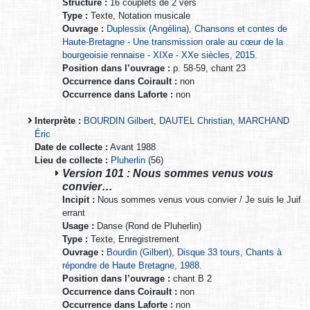
Structure :
16 couplets de 2 vers
Type :
Texte, Notation musicale
Ouvrage :
Duplessix (Angélina), Chansons et contes de
Haute-Bretagne - Une transmission orale au cœur de la
bourgeoisie rennaise - XIXe - XXe siècles, 2015.
Position dans l’ouvrage :
p. 58-59, chant 23
Occurrence dans Coirault :
non
Occurrence dans Laforte :
non
Interprète :
BOURDIN Gilbert
,
DAUTEL Christian
,
MARCHAND
Éric
Date de collecte :
Avant 1988
Lieu de collecte :
Pluherlin
(56)
Version 101 : Nous sommes venus vous
convier…
Incipit :
Nous sommes venus vous convier / Je suis le Juif
errant
Usage :
Danse (Rond de Pluherlin)
Type :
Texte, Enregistrement
Ouvrage :
Bourdin (Gilbert), Disque 33 tours, Chants à
répondre de Haute Bretagne, 1988.
Position dans l’ouvrage :
chant B 2
Occurrence dans Coirault :
non
Occurrence dans Laforte :
non