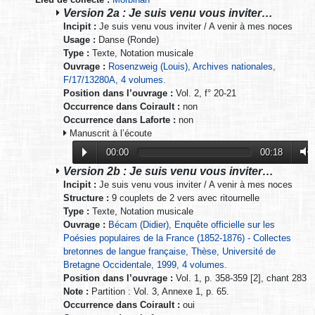
Version 2a : Je suis venu vous inviter…
Incipit :
Je suis venu vous inviter / A venir à mes noces
Usage :
Danse (Ronde)
Type :
Texte, Notation musicale
Ouvrage :
Rosenzweig (Louis), Archives nationales,
F/17/13280A, 4 volumes.
Position dans l’ouvrage :
Vol. 2, f° 20-21
Occurrence dans Coirault :
non
Occurrence dans Laforte :
non
Manuscrit à l’écoute
00:00
00:18
Version 2b : Je suis venu vous inviter…
Incipit :
Je suis venu vous inviter / A venir à mes noces
Structure :
9 couplets de 2 vers avec ritournelle
Type :
Texte, Notation musicale
Ouvrage :
Bécam (Didier), Enquête officielle sur les
Poésies populaires de la France (1852-1876) - Collectes
bretonnes de langue française, Thèse, Université de
Bretagne Occidentale, 1999, 4 volumes.
Position dans l’ouvrage :
Vol. 1, p. 358-359 [2], chant 283
Note :
Partition : Vol. 3, Annexe 1, p. 65.
Occurrence dans Coirault :
oui