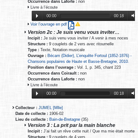
Occurrence dans Laforte :
non
Livre à l’écoute
00:00
00:18
Voir l’ouvrage en pdf
Version 2c : Je suis venu vous inviter…
Incipit :
Je suis venu vous inviter / A venir à mes noces
Structure :
9 couplets de 2 vers avec ritournelle
Type :
Texte, Notation musicale
Ouvrage :
Bécam (Didier), L’enquête Fortoul (1852-1876) -
Chansons populaires de Haute et Basse-Bretagne, 2010.
Position dans l’ouvrage :
Vol. 1, p. 345, chant 223
Occurrence dans Coirault :
non
Occurrence dans Laforte :
non
Livre à l’écoute
00:00
00:18
Collecteur :
JUMEL [Mlle]
Date de collecte :
1906-02
Lieu de collecte :
Bain-de-Bretagne
(35)
Version 3 : La prit par la main blanche
Incipit :
J’ai fait un rêve cette nuit / Que ma mie était morte
Structure :
9 couplets de 4 vers