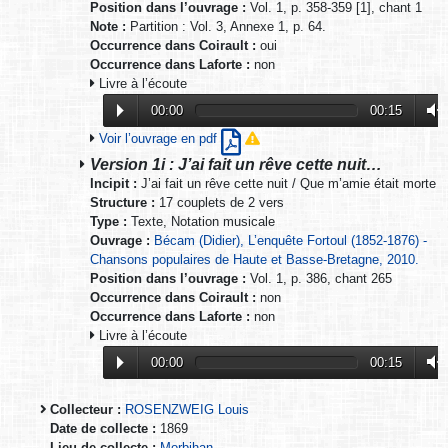
Position dans l’ouvrage :
Vol. 1, p. 358-359 [1], chant 1
Note :
Partition : Vol. 3, Annexe 1, p. 64.
Occurrence dans Coirault :
oui
Occurrence dans Laforte :
non
Livre à l’écoute
00:00
00:15
Voir l’ouvrage en pdf
Version 1i : J’ai fait un rêve cette nuit…
Incipit :
J’ai fait un rêve cette nuit / Que m’amie était morte
Structure :
17 couplets de 2 vers
Type :
Texte, Notation musicale
Ouvrage :
Bécam (Didier), L’enquête Fortoul (1852-1876) -
Chansons populaires de Haute et Basse-Bretagne, 2010.
Position dans l’ouvrage :
Vol. 1, p. 386, chant 265
Occurrence dans Coirault :
non
Occurrence dans Laforte :
non
Livre à l’écoute
00:00
00:15
Collecteur :
ROSENZWEIG Louis
Date de collecte :
1869
Lieu de collecte :
Morbihan