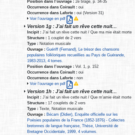
Position dans l’ouvrage :
2e tirage, p. 34-35
Occurrence dans Coirault :
oui
Occurrence dans Laforte :
oui (Version 31)
Voir l’ouvrage en pdf
Version 1g : J’ai fait un rêve cette nuit…
Incipit :
J’ai fait un rêve cette nuit / Que ma mie était morte
Structure :
1 couplet de 2 vers
Type :
Notation musicale
Ouvrage :
Guériff (Fernand), Le trésor des chansons
populaires folkloriques recueillies au Pays de Guérande,
1983-2013, 4 tomes.
Position dans l’ouvrage :
Vol. 1, p. 152
Occurrence dans Coirault :
oui
Occurrence dans Laforte :
non
Voir l’ouvrage en pdf
Version 1h : J’ai fait un rêve cette nuit…
Incipit :
J’ai fait un rêve cette nuit / Que m’amie était morte
Structure :
17 couplets de 2 vers
Type :
Texte, Notation musicale
Ouvrage :
Bécam (Didier), Enquête officielle sur les
Poésies populaires de la France (1852-1876) - Collectes
bretonnes de langue française, Thèse, Université de
Bretagne Occidentale, 1999, 4 volumes.