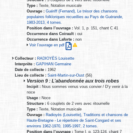
Type :
Texte, Notation musicale
Ouvrage :
Guériff (Fernand), Le trésor des chansons
populaires folkloriques recueillies au Pays de Guérande,
1983-2013, 4 tomes.
Position dans l’ouvrage :
Vol. 1, p. 151, chant C 41
Occurrence dans Coirault :
oui
Occurrence dans Laforte :
non
Voir l’ouvrage en pdf
Collecteur :
RADIOYÈS Louisette
Interprète :
GAPIHAN Germaine
Date de collecte :
1962
Lieu de collecte :
Saint-Martin-sur-Oust
(56)
Version 9 : L’abandonnée aux trois robes
Incipit :
Nous sommes venus vous convier / D’y venir à la
noce
Usage :
Noce
Structure :
6 couplets de 2 vers avec ritournelle
Type :
Texte, Notation musicale
Ouvrage :
Radioyès (Louisette), Traditions et chansons de
Haute-Bretagne - Le répertoire de Saint-Congard et ses
environs 1962-1970, 1995-1997, 2 tomes.
Position dans l’ouvrage :
Tome I, p. 123-124, chant 7