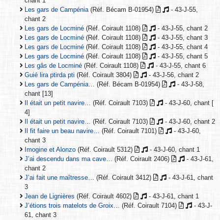
chant 1
Les gars de Campénia
(Réf. Bécam B-01954)
- 43-J-55,
chant 2
Les gars de Locminé
(Réf. Coirault 1108)
- 43-J-55, chant 2
Les gars de Locminé
(Réf. Coirault 1108)
- 43-J-55, chant 3
Les gars de Locminé
(Réf. Coirault 1108)
- 43-J-55, chant 4
Les gars de Locminé
(Réf. Coirault 1108)
- 43-J-55, chant 5
Les gâs de Locminé
(Réf. Coirault 1108)
- 43-J-55, chant 6
Guié lira ptirda pti
(Réf. Coirault 3804)
- 43-J-56, chant 2
Les gars de Campénia…
(Réf. Bécam B-01954)
- 43-J-58,
chant [13]
Il était un petit navire…
(Réf. Coirault 7103)
- 43-J-60, chant [
4]
Il était un petit navire…
(Réf. Coirault 7103)
- 43-J-60, chant 2
Il fit faire un beau navire…
(Réf. Coirault 7101)
- 43-J-60,
chant 3
Imogine et Alonzo
(Réf. Coirault 5312)
- 43-J-60, chant 1
J’ai descendu dans ma cave…
(Réf. Coirault 2406)
- 43-J-61,
chant 2
J’ai fait une maîtresse…
(Réf. Coirault 3412)
- 43-J-61, chant
3
Jean de Lignières
(Réf. Coirault 4602)
- 43-J-61, chant 1
J’étions trois matelots de Groix…
(Réf. Coirault 7104)
- 43-J-
61, chant 3