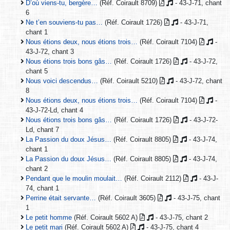
D’où viens-tu, bergère…
(Réf. Coirault 8709)
- 43-J-71, chant
6
Ne t’en souviens-tu pas…
(Réf. Coirault 1726)
- 43-J-71,
chant 1
Nous étions deux, nous étions trois…
(Réf. Coirault 7104)
-
43-J-72, chant 3
Nous étions trois bons gâs…
(Réf. Coirault 1726)
- 43-J-72,
chant 5
Nous voici descendus…
(Réf. Coirault 5210)
- 43-J-72, chant
8
Nous étions deux, nous étions trois…
(Réf. Coirault 7104)
-
43-J-72-Ld, chant 4
Nous étions trois bons gâs…
(Réf. Coirault 1726)
- 43-J-72-
Ld, chant 7
La Passion du doux Jésus…
(Réf. Coirault 8805)
- 43-J-74,
chant 1
La Passion du doux Jésus…
(Réf. Coirault 8805)
- 43-J-74,
chant 2
Pendant que le moulin moulait…
(Réf. Coirault 2112)
- 43-J-
74, chant 1
Perrine était servante…
(Réf. Coirault 3605)
- 43-J-75, chant
1
Le petit homme
(Réf. Coirault 5602 A)
- 43-J-75, chant 2
Le petit mari
(Réf. Coirault 5602 A)
- 43-J-75, chant 4