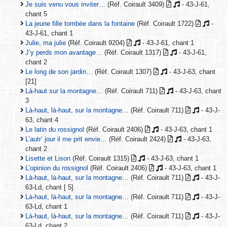
Je suis venu vous inviter…
(Réf. Coirault 3409)
- 43-J-61,
chant 5
La jeune fille tombée dans la fontaine
(Réf. Coirault 1722)
-
43-J-61, chant 1
Julie, ma julie
(Réf. Coirault 9204)
- 43-J-61, chant 1
J’y perds mon avantage…
(Réf. Coirault 1317)
- 43-J-61,
chant 2
Le long de son jardin…
(Réf. Coirault 1307)
- 43-J-63, chant
[21]
Là-haut sur la montagne…
(Réf. Coirault 711)
- 43-J-63, chant
3
Là-haut, là-haut, sur la montagne…
(Réf. Coirault 711)
- 43-J-
63, chant 4
Le latin du rossignol
(Réf. Coirault 2406)
- 43-J-63, chant 1
L’autr’ jour il me prit envie…
(Réf. Coirault 2424)
- 43-J-63,
chant 2
Lisette et Lison
(Réf. Coirault 1315)
- 43-J-63, chant 1
L’opinion du rossignol
(Réf. Coirault 2406)
- 43-J-63, chant 1
Là-haut, là-haut, sur la montagne…
(Réf. Coirault 711)
- 43-J-
63-Ld, chant [ 5]
Là-haut, là-haut, sur la montagne…
(Réf. Coirault 711)
- 43-J-
63-Ld, chant 1
Là-haut, là-haut, sur la montagne…
(Réf. Coirault 711)
- 43-J-
63-Ld, chant 2