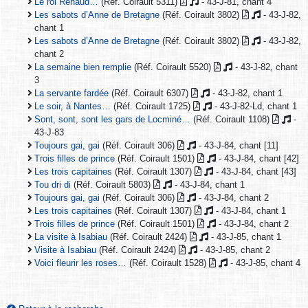
Le roi Renaud…
(Réf. Coirault 5311)
- 43-J-81, chant 4
Les sabots d’Anne de Bretagne
(Réf. Coirault 3802)
- 43-J-82,
chant 1
Les sabots d’Anne de Bretagne
(Réf. Coirault 3802)
- 43-J-82,
chant 2
La semaine bien remplie
(Réf. Coirault 5520)
- 43-J-82, chant
3
La servante fardée
(Réf. Coirault 6307)
- 43-J-82, chant 1
Le soir, à Nantes…
(Réf. Coirault 1725)
- 43-J-82-Ld, chant 1
Sont, sont, sont les gars de Locminé…
(Réf. Coirault 1108)
-
43-J-83
Toujours gai, gai
(Réf. Coirault 306)
- 43-J-84, chant [11]
Trois filles de prince
(Réf. Coirault 1501)
- 43-J-84, chant [42]
Les trois capitaines
(Réf. Coirault 1307)
- 43-J-84, chant [43]
Tou dri di
(Réf. Coirault 5803)
- 43-J-84, chant 1
Toujours gai, gai
(Réf. Coirault 306)
- 43-J-84, chant 2
Les trois capitaines
(Réf. Coirault 1307)
- 43-J-84, chant 1
Trois filles de prince
(Réf. Coirault 1501)
- 43-J-84, chant 2
La visite à Isabiau
(Réf. Coirault 2424)
- 43-J-85, chant 1
Visite à Isabiau
(Réf. Coirault 2424)
- 43-J-85, chant 2
Voici fleurir les roses…
(Réf. Coirault 1528)
- 43-J-85, chant 4