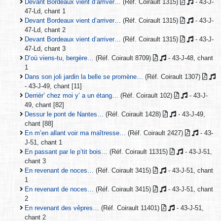
Devant Bordeaux vient d’arriver…
(Réf. Coirault 1315)
- 43-J-
47-Ld, chant 1
Devant Bordeaux vient d’arriver…
(Réf. Coirault 1315)
- 43-J-
47-Ld, chant 2
Devant Bordeaux vient d’arriver…
(Réf. Coirault 1315)
- 43-J-
47-Ld, chant 3
D’où viens-tu, bergère…
(Réf. Coirault 8709)
- 43-J-48, chant
1
Dans son joli jardin la belle se promène…
(Réf. Coirault 1307)
- 43-J-49, chant [11]
Derrièr’ chez moi y’ a un étang…
(Réf. Coirault 102)
- 43-J-
49, chant [82]
Dessur le pont de Nantes…
(Réf. Coirault 1428)
- 43-J-49,
chant [88]
En m’en allant voir ma maîtresse…
(Réf. Coirault 2427)
- 43-
J-51, chant 1
En passant par le p’tit bois…
(Réf. Coirault 11315)
- 43-J-51,
chant 3
En revenant de noces…
(Réf. Coirault 3415)
- 43-J-51, chant
1
En revenant de noces…
(Réf. Coirault 3415)
- 43-J-51, chant
2
En revenant des vêpres…
(Réf. Coirault 11401)
- 43-J-51,
chant 2