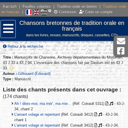
Kan.bzh
|
Feuilles volantes
|
Tradition orale en breton
|
Tradition orale
en français
|
Connexion
Créer un compte
Chansons bretonnes de tradition orale en
français
dans les livres, revues, manuscrits, disques, cassettes, CDs
Menu
Retour à la recherche
Titre :
Manuscrits de Chansons, Archives départementales du Morbihan,
43 J 33 à 43 J 94. L’inventaire des chansons fait par Dastum est en 43 J
33.
Auteur :
Gilliouard (Édouard)
Type :
Manuscrit
Liste des chants présents dans cet ouvrage :
(174 chants)
Ah ! dites-moi, ma mèr’, ma mie…
(Réf. Coirault 5311)
- 43-J-
34, chant 2
L’amant volage et repentant
(Réf. Coirault 3412)
- 43-J-34,
chant 1
L’amant volage et repentant
(Réf. Coirault 3412)
- 43-J-34,