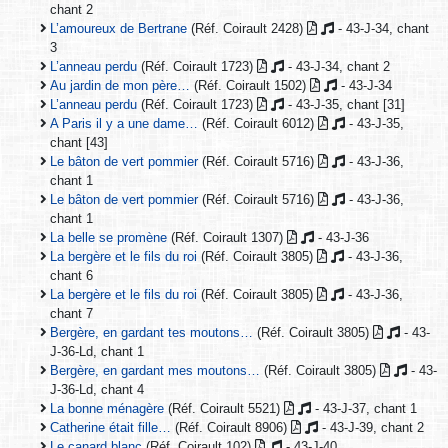
chant 2
L’amoureux de Bertrane
(Réf. Coirault 2428)
- 43-J-34, chant
3
L’anneau perdu
(Réf. Coirault 1723)
- 43-J-34, chant 2
Au jardin de mon père…
(Réf. Coirault 1502)
- 43-J-34
L’anneau perdu
(Réf. Coirault 1723)
- 43-J-35, chant [31]
A Paris il y a une dame…
(Réf. Coirault 6012)
- 43-J-35,
chant [43]
Le bâton de vert pommier
(Réf. Coirault 5716)
- 43-J-36,
chant 1
Le bâton de vert pommier
(Réf. Coirault 5716)
- 43-J-36,
chant 1
La belle se promène
(Réf. Coirault 1307)
- 43-J-36
La bergère et le fils du roi
(Réf. Coirault 3805)
- 43-J-36,
chant 6
La bergère et le fils du roi
(Réf. Coirault 3805)
- 43-J-36,
chant 7
Bergère, en gardant tes moutons…
(Réf. Coirault 3805)
- 43-
J-36-Ld, chant 1
Bergère, en gardant mes moutons…
(Réf. Coirault 3805)
- 43-
J-36-Ld, chant 4
La bonne ménagère
(Réf. Coirault 5521)
- 43-J-37, chant 1
Catherine était fille…
(Réf. Coirault 8906)
- 43-J-39, chant 2
Le canard blanc
(Réf. Coirault 102)
- 43-J-40