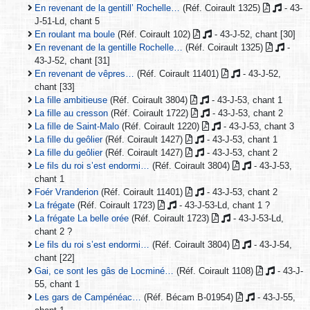
En revenant de la gentill’ Rochelle…
(Réf. Coirault 1325)
- 43-
J-51-Ld, chant 5
En roulant ma boule
(Réf. Coirault 102)
- 43-J-52, chant [30]
En revenant de la gentille Rochelle…
(Réf. Coirault 1325)
-
43-J-52, chant [31]
En revenant de vêpres…
(Réf. Coirault 11401)
- 43-J-52,
chant [33]
La fille ambitieuse
(Réf. Coirault 3804)
- 43-J-53, chant 1
La fille au cresson
(Réf. Coirault 1722)
- 43-J-53, chant 2
La fille de Saint-Malo
(Réf. Coirault 1220)
- 43-J-53, chant 3
La fille du geôlier
(Réf. Coirault 1427)
- 43-J-53, chant 1
La fille du geôlier
(Réf. Coirault 1427)
- 43-J-53, chant 2
Le fils du roi s’est endormi…
(Réf. Coirault 3804)
- 43-J-53,
chant 1
Foér Vranderion
(Réf. Coirault 11401)
- 43-J-53, chant 2
La frégate
(Réf. Coirault 1723)
- 43-J-53-Ld, chant 1 ?
La frégate La belle orée
(Réf. Coirault 1723)
- 43-J-53-Ld,
chant 2 ?
Le fils du roi s’est endormi…
(Réf. Coirault 3804)
- 43-J-54,
chant [22]
Gai, ce sont les gâs de Locminé…
(Réf. Coirault 1108)
- 43-J-
55, chant 1
Les gars de Campénéac…
(Réf. Bécam B-01954)
- 43-J-55,