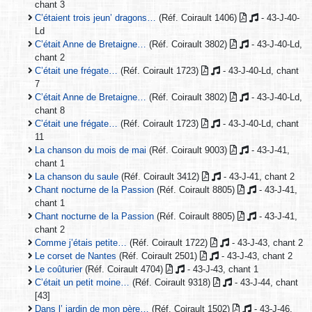
chant 3
C’étaient trois jeun’ dragons…
(Réf. Coirault 1406)
- 43-J-40-
Ld
C’était Anne de Bretaigne…
(Réf. Coirault 3802)
- 43-J-40-Ld,
chant 2
C’était une frégate…
(Réf. Coirault 1723)
- 43-J-40-Ld, chant
7
C’était Anne de Bretaigne…
(Réf. Coirault 3802)
- 43-J-40-Ld,
chant 8
C’était une frégate…
(Réf. Coirault 1723)
- 43-J-40-Ld, chant
11
La chanson du mois de mai
(Réf. Coirault 9003)
- 43-J-41,
chant 1
La chanson du saule
(Réf. Coirault 3412)
- 43-J-41, chant 2
Chant nocturne de la Passion
(Réf. Coirault 8805)
- 43-J-41,
chant 1
Chant nocturne de la Passion
(Réf. Coirault 8805)
- 43-J-41,
chant 2
Comme j’étais petite…
(Réf. Coirault 1722)
- 43-J-43, chant 2
Le corset de Nantes
(Réf. Coirault 2501)
- 43-J-43, chant 2
Le coûturier
(Réf. Coirault 4704)
- 43-J-43, chant 1
C’était un petit moine…
(Réf. Coirault 9318)
- 43-J-44, chant
[43]
Dans l’ jardin de mon père…
(Réf. Coirault 1502)
- 43-J-46,