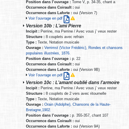
Position dans l’ouvrage :
Tome V, p. 34-35, chant a
Occurrence dans Coirault :
oui
Occurrence dans Laforte :
oui (Version 7)
Voir l’ouvrage en pdf
Version 10b : L’ami Pierre
Incipit :
Perrine, ma Perrine / Avec vous j’ veux rester
Structure :
8 couplets avec refrain
Type :
Texte, Notation musicale
Ouvrage :
Verrimst (Victor Frédéric), Rondes et chansons
populaires illustrées, 1876.
Position dans l’ouvrage :
p. 22
Occurrence dans Coirault :
oui
Occurrence dans Laforte :
oui (Version 9B)
Voir l’ouvrage en pdf
Version 10c : L’amant oublié dans l’armoire
Incipit :
Perrine, ma Perrine / Avec vous j’ veux rester
Structure :
8 couplets de 2 vers avec ritournelle
Type :
Texte, Notation musicale
Ouvrage :
Orain (Adolphe), Chansons de la Haute-
Bretagne,1902.
Position dans l’ouvrage :
p. 355-357, chant 107
Occurrence dans Coirault :
oui
Occurrence dans Laforte :
oui (Version 9A)