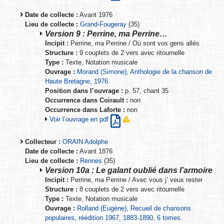
Date de collecte :
Avant 1976
Lieu de collecte :
Grand-Fougeray
(35)
Version 9 : Perrine, ma Perrine…
Incipit :
Perrine, ma Perrine / Où sont vos gens allés
Structure :
9 couplets de 2 vers avec ritournelle
Type :
Texte, Notation musicale
Ouvrage :
Morand (Simone), Anthologie de la chanson de
Haute Bretagne, 1976.
Position dans l’ouvrage :
p. 57, chant 35
Occurrence dans Coirault :
non
Occurrence dans Laforte :
non
Voir l’ouvrage en pdf
Collecteur :
ORAIN Adolphe
Date de collecte :
Avant 1876
Lieu de collecte :
Rennes
(35)
Version 10a : Le galant oublié dans l’armoire
Incipit :
Perrine, ma Perrine / Avec vous j’ veux rester
Structure :
8 couplets de 2 vers avec ritournelle
Type :
Texte, Notation musicale
Ouvrage :
Rolland (Eugène), Recueil de chansons
populaires, réédition 1967, 1883-1890, 6 tomes.