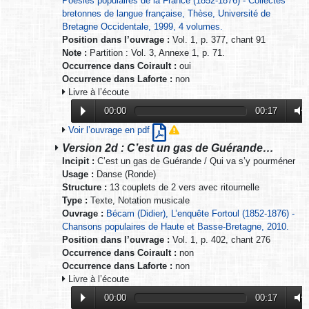
Poésies populaires de la France (1852-1876) - Collectes
bretonnes de langue française, Thèse, Université de
Bretagne Occidentale, 1999, 4 volumes.
Position dans l’ouvrage :
Vol. 1, p. 377, chant 91
Note :
Partition : Vol. 3, Annexe 1, p. 71.
Occurrence dans Coirault :
oui
Occurrence dans Laforte :
non
Livre à l’écoute
00:00
00:17
Voir l’ouvrage en pdf
Version 2d : C’est un gas de Guérande…
Incipit :
C’est un gas de Guérande / Qui va s’y pourméner
Usage :
Danse (Ronde)
Structure :
13 couplets de 2 vers avec ritournelle
Type :
Texte, Notation musicale
Ouvrage :
Bécam (Didier), L’enquête Fortoul (1852-1876) -
Chansons populaires de Haute et Basse-Bretagne, 2010.
Position dans l’ouvrage :
Vol. 1, p. 402, chant 276
Occurrence dans Coirault :
non
Occurrence dans Laforte :
non
Livre à l’écoute
00:00
00:17