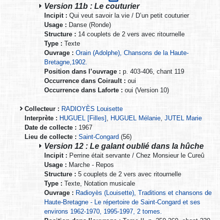
Version 11b : Le couturier
Incipit :
Qui veut savoir la vie / D’un petit couturier
Usage :
Danse (Ronde)
Structure :
14 couplets de 2 vers avec ritournelle
Type :
Texte
Ouvrage :
Orain (Adolphe), Chansons de la Haute-
Bretagne,1902.
Position dans l’ouvrage :
p. 403-406, chant 119
Occurrence dans Coirault :
oui
Occurrence dans Laforte :
oui (Version 10)
Collecteur :
RADIOYÈS Louisette
Interprète :
HUGUEL [Filles]
,
HUGUEL Mélanie
,
JUTEL Marie
Date de collecte :
1967
Lieu de collecte :
Saint-Congard
(56)
Version 12 : Le galant oublié dans la hûche
Incipit :
Perrine était servante / Chez Monsieur le Cureû
Usage :
Marche - Repos
Structure :
5 couplets de 2 vers avec ritournelle
Type :
Texte, Notation musicale
Ouvrage :
Radioyès (Louisette), Traditions et chansons de
Haute-Bretagne - Le répertoire de Saint-Congard et ses
environs 1962-1970, 1995-1997, 2 tomes.