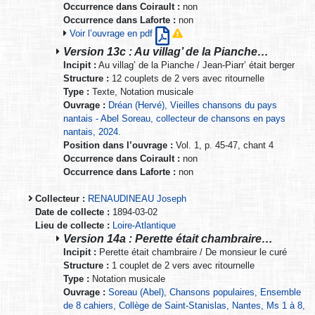
Occurrence dans Coirault :
non
Occurrence dans Laforte :
non
Voir l’ouvrage en pdf
Version 13c : Au villag’ de la Pianche…
Incipit :
Au villag’ de la Pianche / Jean-Piarr’ était berger
Structure :
12 couplets de 2 vers avec ritournelle
Type :
Texte, Notation musicale
Ouvrage :
Dréan (Hervé), Vieilles chansons du pays
nantais - Abel Soreau, collecteur de chansons en pays
nantais, 2024.
Position dans l’ouvrage :
Vol. 1, p. 45-47, chant 4
Occurrence dans Coirault :
non
Occurrence dans Laforte :
non
Collecteur :
RENAUDINEAU Joseph
Date de collecte :
1894-03-02
Lieu de collecte :
Loire-Atlantique
Version 14a : Perette était chambraire…
Incipit :
Perette était chambraire / De monsieur le curé
Structure :
1 couplet de 2 vers avec ritournelle
Type :
Notation musicale
Ouvrage :
Soreau (Abel), Chansons populaires, Ensemble
de 8 cahiers, Collège de Saint-Stanislas, Nantes, Ms 1 à 8,