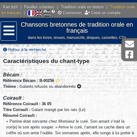
Kan.bzh
|
Feuilles volantes
|
Tradition orale en breton
|
Tradition orale
en français
|
Connexion
Créer un compte
Chansons bretonnes de tradition orale en
français
dans les livres, revues, manuscrits, disques, cassettes, CDs
Menu
Retour à la recherche
Caractéristiques du chant-type
Bécam :
Référence Bécam : B-00256
Thème :
Galants refusés ou abandonnés
Coirault :
Référence Coirault : 36 05
Titre Coirault :
Galant mangé par les rats (Le)
Résumé Coirault :
« Perrine était servante chez Monsieur le curé. Son amant v’nait la
voir(e) le soir après souper. » Arrive le curé, l’amant se cache dans un
coffre où son amie l’oublie. Six semaines après, elle songe à lui porter à