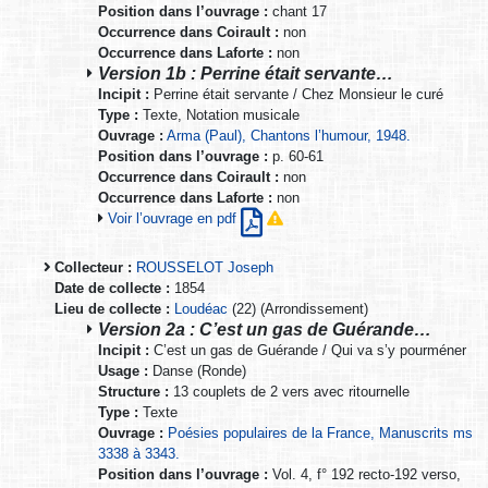
Position dans l’ouvrage :
chant 17
Occurrence dans Coirault :
non
Occurrence dans Laforte :
non
Version 1b : Perrine était servante…
Incipit :
Perrine était servante / Chez Monsieur le curé
Type :
Texte, Notation musicale
Ouvrage :
Arma (Paul), Chantons l’humour, 1948.
Position dans l’ouvrage :
p. 60-61
Occurrence dans Coirault :
non
Occurrence dans Laforte :
non
Voir l’ouvrage en pdf
Collecteur :
ROUSSELOT Joseph
Date de collecte :
1854
Lieu de collecte :
Loudéac
(22) (Arrondissement)
Version 2a : C’est un gas de Guérande…
Incipit :
C’est un gas de Guérande / Qui va s’y pourméner
Usage :
Danse (Ronde)
Structure :
13 couplets de 2 vers avec ritournelle
Type :
Texte
Ouvrage :
Poésies populaires de la France, Manuscrits ms
3338 à 3343.
Position dans l’ouvrage :
Vol. 4, f° 192 recto-192 verso,