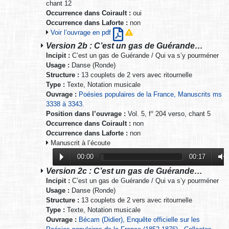
chant 12
Occurrence dans Coirault :
oui
Occurrence dans Laforte :
non
Voir l’ouvrage en pdf
Version 2b : C’est un gas de Guérande…
Incipit :
C’est un gas de Guérande / Qui va s’y pourméner
Usage :
Danse (Ronde)
Structure :
13 couplets de 2 vers avec ritournelle
Type :
Texte, Notation musicale
Ouvrage :
Poésies populaires de la France, Manuscrits ms
3338 à 3343.
Position dans l’ouvrage :
Vol. 5, f° 204 verso, chant 5
Occurrence dans Coirault :
non
Occurrence dans Laforte :
non
Manuscrit à l’écoute
00:00
00:17
Version 2c : C’est un gas de Guérande…
Incipit :
C’est un gas de Guérande / Qui va s’y pourméner
Usage :
Danse (Ronde)
Structure :
13 couplets de 2 vers avec ritournelle
Type :
Texte, Notation musicale
Ouvrage :
Bécam (Didier), Enquête officielle sur les