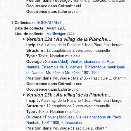
Position dans l’ouvrage :
Tome II, p. 259-260, chant 230
Occurrence dans Coirault :
oui
Occurrence dans Laforte :
non
Collecteur :
SOREAU Abel
Date de collecte :
Avant 1901
Lieu de collecte :
Vieillevigne
(44)
Version 13a : Au villag’ de la Pianche…
Incipit :
Au villag’ de la Pianche / Jean-Piarr’ était berger
Structure :
12 couplets de 2 vers avec ritournelle
Type :
Texte, Notation musicale
Ouvrage :
Soreau (Abel), Vieilles chansons du Pays
Nantais, Ensemble de 31 cahiers, Bibliothèque municipale
de Nantes, Ms 2435 à Ms-2465, 1901-1909.
Position dans l’ouvrage :
Ms 2435 - Fascicule 1, chant 4
Occurrence dans Coirault :
non
Occurrence dans Laforte :
non
Version 13b : Au villag’ de la Pianche…
Incipit :
Au villag’ de la Pianche / Jean-Piarr’ était berger
Structure :
12 couplets de 2 vers avec ritournelle
Type :
Texte, Notation musicale
Ouvrage :
Pohier (Jacques), Vieilles chansons du Pays
Nantais, 1901-1908, 6 fascicules.
Position dans l’ouvrage :
Fascicule 1, chant 4