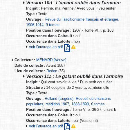
Version 10d : L’amant oublié dans l’armoire
Incipit :
Perrine, ma Perrine / Avec vous j’ veu rester
Type :
Texte
Ouvrage :
Revue du Traditionisme français et étranger,
1906-1914, 9 tomes.
Position dans l’ouvrage :
1907 - Tome VIII, p. 163
Occurrence dans Coirault :
oui
Occurrence dans Laforte :
non
Voir l’ouvrage en pdf
Collecteur :
MÉNARD [Veuve]
Date de collecte :
Avant 1887
Lieu de collecte :
Redon
(35)
Version 11a : Le galant oublié dans l’armoire
Incipit :
Qui veut savoir la vie / D’un petit couturier
Structure :
14 couplets de 2 vers avec ritournelle
Type :
Texte
Ouvrage :
Rolland (Eugène), Recueil de chansons
populaires, réédition 1967, 1883-1890, 6 tomes.
Position dans l’ouvrage :
Tome V, p. 36-37, chant b
Occurrence dans Coirault :
oui
Occurrence dans Laforte :
oui (Version 8)
Voir l’ouvrage en pdf