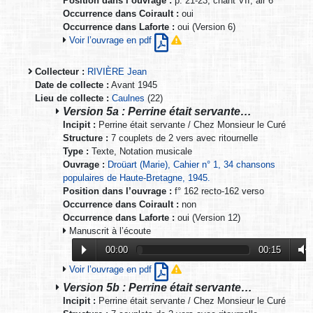
Position dans l’ouvrage :
p. 21-23, chant VII, air 6
Occurrence dans Coirault :
oui
Occurrence dans Laforte :
oui (Version 6)
Voir l’ouvrage en pdf
Collecteur :
RIVIÈRE Jean
Date de collecte :
Avant 1945
Lieu de collecte :
Caulnes
(22)
Version 5a : Perrine était servante…
Incipit :
Perrine était servante / Chez Monsieur le Curé
Structure :
7 couplets de 2 vers avec ritournelle
Type :
Texte, Notation musicale
Ouvrage :
Droüart (Marie), Cahier n° 1, 34 chansons
populaires de Haute-Bretagne, 1945.
Position dans l’ouvrage :
f° 162 recto-162 verso
Occurrence dans Coirault :
non
Occurrence dans Laforte :
oui (Version 12)
Manuscrit à l’écoute
00:00
00:15
Voir l’ouvrage en pdf
Version 5b : Perrine était servante…
Incipit :
Perrine était servante / Chez Monsieur le Curé