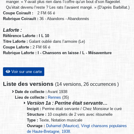
manger. « Y-avait plus rien dans l’coffre qu’un bout d’son flageolet.
Qu’était devenu l’reste ? Les rats l’avaient mangé. » (D’après Barbillat.)
Coupe Coirault :
2 FM 66 é
Rubrique Coirault :
36 - Abandons - Abandonnés
Laforte :
Référence Laforte : I L 10
Titre Laforte :
Galant oublié dans l’armoire (Le)
Coupe Laforte :
2 FM 66 é
Rubrique Laforte : I - Chansons en laisse / L - Mésaventure
Voir sur une carte
Liste des versions
(
14 versions
,
26 occurrences
)
Date de collecte :
Avant 1938
Lieu de collecte :
Rennes
(35)
Version 1a : Perrine était servante…
Incipit :
Perrine était servante / Chez Monsieur le curé
Structure :
10 couplets de 2 vers avec ritournelle
Type :
Texte, Notation musicale
Ouvrage :
Duhamel (Maurice), Vingt chansons populaires
de Haute-Bretagne, 1938.