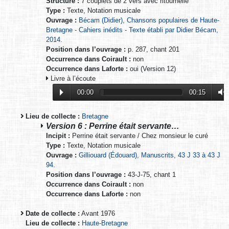
Structure :
7 couplets de 2 vers avec ritournelle
Type :
Texte, Notation musicale
Ouvrage :
Bécam (Didier), Chansons populaires de Haute-
Bretagne - Cahiers inédits - Texte établi par Didier Bécam,
2014.
Position dans l’ouvrage :
p. 287, chant 201
Occurrence dans Coirault :
non
Occurrence dans Laforte :
oui (Version 12)
Livre à l’écoute
00:00
00:15
Lieu de collecte :
Bretagne
Version 6 : Perrine était servante…
Incipit :
Perrine était servante / Chez monsieur le curé
Type :
Texte, Notation musicale
Ouvrage :
Gilliouard (Édouard), Manuscrits, 43 J 33 à 43 J
94.
Position dans l’ouvrage :
43-J-75, chant 1
Occurrence dans Coirault :
non
Occurrence dans Laforte :
non
Date de collecte :
Avant 1976
Lieu de collecte :
Haute-Bretagne