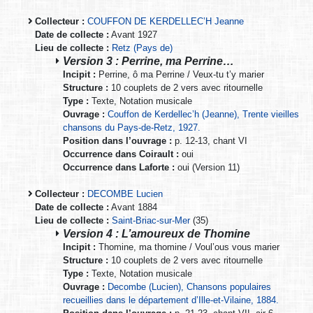
Collecteur :
COUFFON DE KERDELLEC’H Jeanne
Date de collecte :
Avant 1927
Lieu de collecte :
Retz (Pays de)
Version 3 : Perrine, ma Perrine…
Incipit :
Perrine, ô ma Perrine / Veux-tu t’y marier
Structure :
10 couplets de 2 vers avec ritournelle
Type :
Texte, Notation musicale
Ouvrage :
Couffon de Kerdellec’h (Jeanne), Trente vieilles
chansons du Pays-de-Retz, 1927.
Position dans l’ouvrage :
p. 12-13, chant VI
Occurrence dans Coirault :
oui
Occurrence dans Laforte :
oui (Version 11)
Collecteur :
DECOMBE Lucien
Date de collecte :
Avant 1884
Lieu de collecte :
Saint-Briac-sur-Mer
(35)
Version 4 : L’amoureux de Thomine
Incipit :
Thomine, ma thomine / Voul’ous vous marier
Structure :
10 couplets de 2 vers avec ritournelle
Type :
Texte, Notation musicale
Ouvrage :
Decombe (Lucien), Chansons populaires
recueillies dans le département d’Ille-et-Vilaine, 1884.