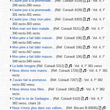
L’autre jour à la promenade…
(Réf. Coirault 4109)
- Vol. 4, f°
299 recto-299 verso
L’autre jour à la promenade…
(Réf. Coirault 4109)
- Vol. 4, f°
301 recto-301 verso
L’autre jour, chez mon père…
(Réf. Coirault 9303)
- Vol. 4, f°
303 recto-303 verso
Mon mari est bien malade…
(Réf. Coirault 5521)
- Vol. 4, f°
340 recto-341 recto
Mon père a fait bâtir maison…
(Réf. Coirault 106)
- Vol. 4, f°
345 recto-345 verso
Mon père a fait bâtir maison…
(Réf. Coirault 106)
- Vol. 4, f°
347 recto-347 verso
Mon père a fait bâtir maison…
(Réf. Coirault 106)
- Vol. 4, f°
348 recto-348 verso
La belle Imogine
(Réf. Coirault 5312)
- Vol. 4, f° 381 verso
Nous étions trois marins…
(Réf. Coirault 1726)
- Vol. 4, f° 381
recto
J’avais fait la promesse…
(Réf. Coirault 7207)
- Vol. 4, f° 382
recto-382 verso
Nous étions trois filles…
(Réf. Coirault 1901)
- Vol. 4, f° 382
recto
C’était le roi de Sardaigne…
(Réf. Coirault 6110)
- Vol. 4, f°
382 verso, chant 16
Nous n’irons plus dans ces vallons…
(Réf. Bécam B-00935)
-