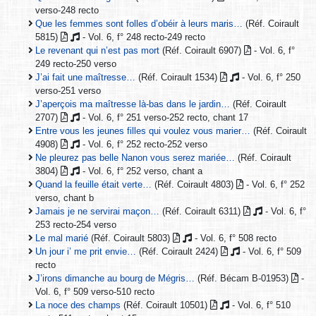
verso-248 recto
Que les femmes sont folles d’obéir à leurs maris…
(Réf. Coirault
5815)
- Vol. 6, f° 248 recto-249 recto
Le revenant qui n’est pas mort
(Réf. Coirault 6907)
- Vol. 6, f°
249 recto-250 verso
J’ai fait une maîtresse…
(Réf. Coirault 1534)
- Vol. 6, f° 250
verso-251 verso
J’aperçois ma maîtresse là-bas dans le jardin…
(Réf. Coirault
2707)
- Vol. 6, f° 251 verso-252 recto, chant 17
Entre vous les jeunes filles qui voulez vous marier…
(Réf. Coirault
4908)
- Vol. 6, f° 252 recto-252 verso
Ne pleurez pas belle Nanon vous serez mariée…
(Réf. Coirault
3804)
- Vol. 6, f° 252 verso, chant a
Quand la feuille était verte…
(Réf. Coirault 4803)
- Vol. 6, f° 252
verso, chant b
Jamais je ne servirai maçon…
(Réf. Coirault 6311)
- Vol. 6, f°
253 recto-254 verso
Le mal marié
(Réf. Coirault 5803)
- Vol. 6, f° 508 recto
Un jour i’ me prit envie…
(Réf. Coirault 2424)
- Vol. 6, f° 509
recto
J’irons dimanche au bourg de Mégris…
(Réf. Bécam B-01953)
-
Vol. 6, f° 509 verso-510 recto
La noce des champs
(Réf. Coirault 10501)
- Vol. 6, f° 510