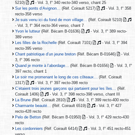
5210)
- Vol. 3, f° 340 recto-340 verso, chant 25
Sur les ponts d’Avignon…
(Réf. Coirault 5217)
- Vol. 3, f° 358
recto-358 verso
Je suis venu ici du fond de mon village…
(Réf. Coirault 5210)
- Vol. 3, f° 364 recto-364 verso, chant 7
Yvon le lutteur
(Réf. Bécam B-01636)
- Vol. 3, f° 389 recto-
389 verso
Les filles de la Rochelle
(Réf. Coirault 7101)
- Vol. 3, f° 394
recto-395 verso
Chant patriotique d’un jeune breton
(Réf. Bécam B-01646)
- Vol.
3, f° 396 recto
Quand je monte à l’abordage…
(Réf. Bécam B-01656)
- Vol. 3, f°
397 recto, chant 1
Le soir me promenant le long de ces côteaux…
(Réf. Coirault
1317)
- Vol. 3, f° 397 recto-398 recto
C’étaient trois jeunes garçons qui partaient pour les îles…
(Réf.
Coirault 1406)
- Vol. 3, f° 398 recto-398 verso, chant III
La Brune
(Réf. Coirault 2810)
- Vol. 3, f° 399 recto-400 recto
Charmante beauté…
(Réf. Coirault 6519)
- Vol. 3, f° 427
recto-428 recto
Pelo de Betton
(Réf. Bécam B-01950)
- Vol. 3, f° 429 recto-430
recto
Les cordonniers
(Réf. Coirault 6414)
- Vol. 3, f° 451 recto-451
verso