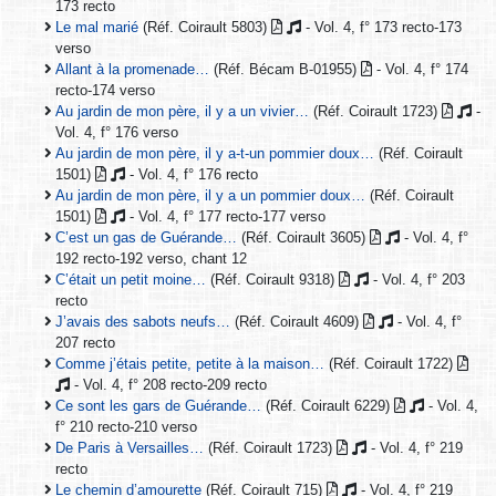
173 recto
Le mal marié
(Réf. Coirault 5803)
- Vol. 4, f° 173 recto-173
verso
Allant à la promenade…
(Réf. Bécam B-01955)
- Vol. 4, f° 174
recto-174 verso
Au jardin de mon père, il y a un vivier…
(Réf. Coirault 1723)
-
Vol. 4, f° 176 verso
Au jardin de mon père, il y a-t-un pommier doux…
(Réf. Coirault
1501)
- Vol. 4, f° 176 recto
Au jardin de mon père, il y a un pommier doux…
(Réf. Coirault
1501)
- Vol. 4, f° 177 recto-177 verso
C’est un gas de Guérande…
(Réf. Coirault 3605)
- Vol. 4, f°
192 recto-192 verso, chant 12
C’était un petit moine…
(Réf. Coirault 9318)
- Vol. 4, f° 203
recto
J’avais des sabots neufs…
(Réf. Coirault 4609)
- Vol. 4, f°
207 recto
Comme j’étais petite, petite à la maison…
(Réf. Coirault 1722)
- Vol. 4, f° 208 recto-209 recto
Ce sont les gars de Guérande…
(Réf. Coirault 6229)
- Vol. 4,
f° 210 recto-210 verso
De Paris à Versailles…
(Réf. Coirault 1723)
- Vol. 4, f° 219
recto
Le chemin d’amourette
(Réf. Coirault 715)
- Vol. 4, f° 219