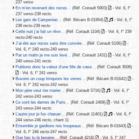
237 verso
En m’en revenant des noces…
(Réf. Coirault 5903)
- Vol. 6, f°
237 verso-238 recto
Les gars de Campeniac…
(Réf. Bécam B-01954)
- Vol. 6, f°
238 recto-239 recto
Cette nuit j’ai fait un rêve…
(Réf. Coirault 1104)
- Vol. 6, f° 239
recto-240 recto
J’ai été aux noces sans être conviée…
(Réf. Coirault 5106)
-
Vol. 6, f° 240 recto-240 verso
Par un matin je me suis levé…
(Réf. Coirault 1431)
- Vol. 6, f°
240 verso-241 recto
Publions donc la valeur d’une fille de cœur…
(Réf. Coirault 3508)
- Vol. 6, f° 241 verso
Buvons un coup trinquons les verres…
(Réf. Bécam B-01642)
-
Vol. 6, f° 242 recto-242 verso
Mon père veut me marier…
(Réf. Coirault 5716)
- Vol. 6, f°
242 verso-243 verso
Ce sont les dames de Paris…
(Réf. Coirault 2409)
- Vol. 6, f°
243 verso-244 recto
L’autre jour je fus charuer…
(Réf. Coirault 11401)
- Vol. 6, f°
244 verso-246 recto, chant 11
Ensemble je gardions nos troupeaux…
(Réf. Bécam B-01643)
-
Vol. 6, f° 246 recto-247 recto
Que fais tu là bergère…
(Réf. Coirault 4216)
- Vol. 6, f° 247