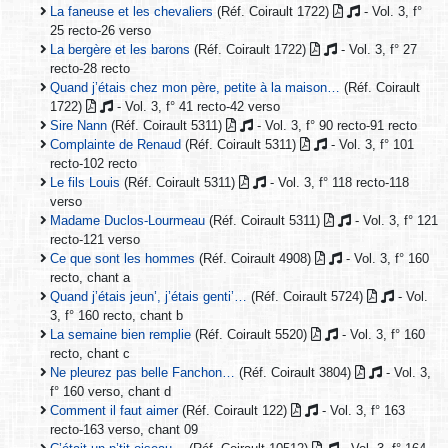
La faneuse et les chevaliers
(Réf. Coirault 1722)
- Vol. 3, f°
25 recto-26 verso
La bergère et les barons
(Réf. Coirault 1722)
- Vol. 3, f° 27
recto-28 recto
Quand j’étais chez mon père, petite à la maison…
(Réf. Coirault
1722)
- Vol. 3, f° 41 recto-42 verso
Sire Nann
(Réf. Coirault 5311)
- Vol. 3, f° 90 recto-91 recto
Complainte de Renaud
(Réf. Coirault 5311)
- Vol. 3, f° 101
recto-102 recto
Le fils Louis
(Réf. Coirault 5311)
- Vol. 3, f° 118 recto-118
verso
Madame Duclos-Lourmeau
(Réf. Coirault 5311)
- Vol. 3, f° 121
recto-121 verso
Ce que sont les hommes
(Réf. Coirault 4908)
- Vol. 3, f° 160
recto, chant a
Quand j’étais jeun’, j’étais genti’…
(Réf. Coirault 5724)
- Vol.
3, f° 160 recto, chant b
La semaine bien remplie
(Réf. Coirault 5520)
- Vol. 3, f° 160
recto, chant c
Ne pleurez pas belle Fanchon…
(Réf. Coirault 3804)
- Vol. 3,
f° 160 verso, chant d
Comment il faut aimer
(Réf. Coirault 122)
- Vol. 3, f° 163
recto-163 verso, chant 09