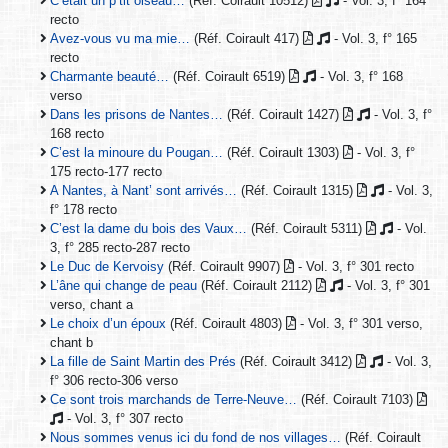
C’était un p’tit oiseau…
(Réf. Coirault 10512)
- Vol. 3, f° 164
recto
Avez-vous vu ma mie…
(Réf. Coirault 417)
- Vol. 3, f° 165
recto
Charmante beauté…
(Réf. Coirault 6519)
- Vol. 3, f° 168
verso
Dans les prisons de Nantes…
(Réf. Coirault 1427)
- Vol. 3, f°
168 recto
C’est la minoure du Pougan…
(Réf. Coirault 1303)
- Vol. 3, f°
175 recto-177 recto
A Nantes, à Nant’ sont arrivés…
(Réf. Coirault 1315)
- Vol. 3,
f° 178 recto
C’est la dame du bois des Vaux…
(Réf. Coirault 5311)
- Vol.
3, f° 285 recto-287 recto
Le Duc de Kervoisy
(Réf. Coirault 9907)
- Vol. 3, f° 301 recto
L’âne qui change de peau
(Réf. Coirault 2112)
- Vol. 3, f° 301
verso, chant a
Le choix d’un époux
(Réf. Coirault 4803)
- Vol. 3, f° 301 verso,
chant b
La fille de Saint Martin des Prés
(Réf. Coirault 3412)
- Vol. 3,
f° 306 recto-306 verso
Ce sont trois marchands de Terre-Neuve…
(Réf. Coirault 7103)
- Vol. 3, f° 307 recto
Nous sommes venus ici du fond de nos villages…
(Réf. Coirault