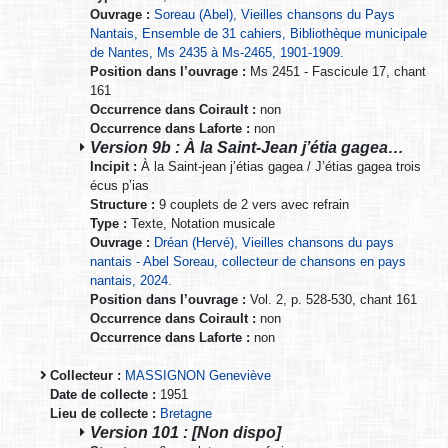
Ouvrage :
Soreau (Abel), Vieilles chansons du Pays
Nantais, Ensemble de 31 cahiers, Bibliothèque municipale
de Nantes, Ms 2435 à Ms-2465, 1901-1909.
Position dans l’ouvrage :
Ms 2451 - Fascicule 17, chant
161
Occurrence dans Coirault :
non
Occurrence dans Laforte :
non
Version 9b : À la Saint-Jean j’étia gagea…
Incipit :
À la Saint-jean j’étias gagea / J’étias gagea trois
écus p’ias
Structure :
9 couplets de 2 vers avec refrain
Type :
Texte, Notation musicale
Ouvrage :
Dréan (Hervé), Vieilles chansons du pays
nantais - Abel Soreau, collecteur de chansons en pays
nantais, 2024.
Position dans l’ouvrage :
Vol. 2, p. 528-530, chant 161
Occurrence dans Coirault :
non
Occurrence dans Laforte :
non
Collecteur :
MASSIGNON Geneviève
Date de collecte :
1951
Lieu de collecte :
Bretagne
Version 101 : [Non dispo]