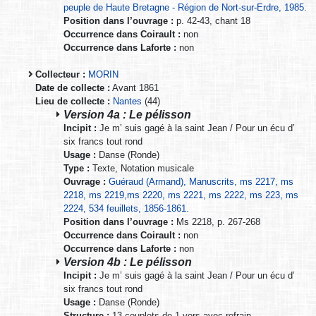
peuple de Haute Bretagne - Région de Nort-sur-Erdre, 1985.
Position dans l’ouvrage :
p. 42-43, chant 18
Occurrence dans Coirault :
non
Occurrence dans Laforte :
non
Collecteur :
MORIN
Date de collecte :
Avant 1861
Lieu de collecte :
Nantes
(44)
Version 4a : Le pélisson
Incipit :
Je m’ suis gagé à la saint Jean / Pour un écu d’
six francs tout rond
Usage :
Danse (Ronde)
Type :
Texte, Notation musicale
Ouvrage :
Guéraud (Armand), Manuscrits, ms 2217, ms
2218, ms 2219,ms 2220, ms 2221, ms 2222, ms 223, ms
2224, 534 feuillets, 1856-1861.
Position dans l’ouvrage :
Ms 2218, p. 267-268
Occurrence dans Coirault :
non
Occurrence dans Laforte :
non
Version 4b : Le pélisson
Incipit :
Je m’ suis gagé à la saint Jean / Pour un écu d’
six francs tout rond
Usage :
Danse (Ronde)
Structure :
13 couplets de 1 vers avec refrain