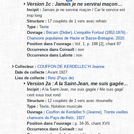
Version 1c : Jamais je ne servirai maçon…
Incipit :
Jamais je ne servirai maçon / Car le service est
trop long
Structure :
17 couplets de 1 vers avec refrain
Type :
Texte
Ouvrage :
Bécam (Didier), L’enquête Fortoul (1852-1876) -
Chansons populaires de Haute et Basse-Bretagne, 2010.
Position dans l’ouvrage :
Vol. 1, p. 188 [2], chant 97
Occurrence dans Coirault :
non
Occurrence dans Laforte :
non
Collecteur :
COUFFON DE KERDELLEC’H Jeanne
Date de collecte :
Avant 1927
Lieu de collecte :
Retz (Pays de)
Version 2a : A la Saint-Jean, me suis gagée…
Incipit :
A la Saint-Jean, me suis gagée / Me suis gagé’
cent sous tout rond
Structure :
12 couplets de 1 vers avec ritournelle
Type :
Texte, Notation musicale
Ouvrage :
Couffon de Kerdellec’h (Jeanne), Trente vieilles
chansons du Pays-de-Retz, 1927.
Position dans l’ouvrage :
p. 34-35, chant XVII
Occurrence dans Coirault :
oui