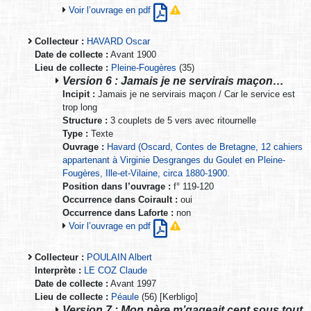
Voir l’ouvrage en pdf
Collecteur :
HAVARD Oscar
Date de collecte :
Avant 1900
Lieu de collecte :
Pleine-Fougères
(35)
Version 6 : Jamais je ne servirais maçon…
Incipit :
Jamais je ne servirais maçon / Car le service est
trop long
Structure :
3 couplets de 5 vers avec ritournelle
Type :
Texte
Ouvrage :
Havard (Oscard, Contes de Bretagne, 12 cahiers
appartenant à Virginie Desgranges du Goulet en Pleine-
Fougères, Ille-et-Vilaine, circa 1880-1900.
Position dans l’ouvrage :
f° 119-120
Occurrence dans Coirault :
oui
Occurrence dans Laforte :
non
Voir l’ouvrage en pdf
Collecteur :
POULAIN Albert
Interprète :
LE COZ Claude
Date de collecte :
Avant 1997
Lieu de collecte :
Péaule
(56) [Kerbligo]
Version 7 : Mon père m’gageait cent sous tout