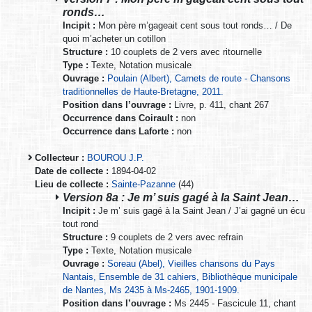
ronds…
Incipit :
Mon père m’gageait cent sous tout ronds… / De
quoi m’acheter un cotillon
Structure :
10 couplets de 2 vers avec ritournelle
Type :
Texte, Notation musicale
Ouvrage :
Poulain (Albert), Carnets de route - Chansons
traditionnelles de Haute-Bretagne, 2011.
Position dans l’ouvrage :
Livre, p. 411, chant 267
Occurrence dans Coirault :
non
Occurrence dans Laforte :
non
Collecteur :
BOUROU J.P.
Date de collecte :
1894-04-02
Lieu de collecte :
Sainte-Pazanne
(44)
Version 8a : Je m’ suis gagé à la Saint Jean…
Incipit :
Je m’ suis gagé à la Saint Jean / J’ai gagné un écu
tout rond
Structure :
9 couplets de 2 vers avec refrain
Type :
Texte, Notation musicale
Ouvrage :
Soreau (Abel), Vieilles chansons du Pays
Nantais, Ensemble de 31 cahiers, Bibliothèque municipale
de Nantes, Ms 2435 à Ms-2465, 1901-1909.
Position dans l’ouvrage :
Ms 2445 - Fascicule 11, chant