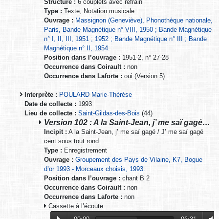
Structure :
6 couplets avec refrain
Type :
Texte, Notation musicale
Ouvrage :
Massignon (Geneviève), Phonothèque nationale,
Paris, Bande Magnétique n° VIII, 1950 ; Bande Magnétique
n° I, II, III, 1951 ; 1952 ; Bande Magnétique n° III ; Bande
Magnétique n° II, 1954.
Position dans l’ouvrage :
1951-2, n° 27-28
Occurrence dans Coirault :
non
Occurrence dans Laforte :
oui (Version 5)
Interprète :
POULARD Marie-Thérèse
Date de collecte :
1993
Lieu de collecte :
Saint-Gildas-des-Bois
(44)
Version 102 : A la Saint-Jean, j’ me saï gagé…
Incipit :
A la Saint-Jean, j’ me saï gagé / J’ me saï gagé
cent sous tout rond
Type :
Enregistrement
Ouvrage :
Groupement des Pays de Vilaine, K7, Bogue
d’or 1993 - Morceaux choisis, 1993.
Position dans l’ouvrage :
chant B 2
Occurrence dans Coirault :
non
Occurrence dans Laforte :
non
Cassette à l’écoute