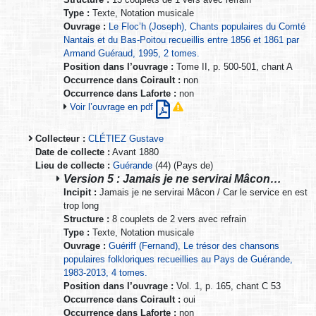
Type :
Texte, Notation musicale
Ouvrage :
Le Floc’h (Joseph), Chants populaires du Comté
Nantais et du Bas-Poitou recueillis entre 1856 et 1861 par
Armand Guéraud, 1995, 2 tomes.
Position dans l’ouvrage :
Tome II, p. 500-501, chant A
Occurrence dans Coirault :
non
Occurrence dans Laforte :
non
Voir l’ouvrage en pdf
Collecteur :
CLÉTIEZ Gustave
Date de collecte :
Avant 1880
Lieu de collecte :
Guérande
(44) (Pays de)
Version 5 : Jamais je ne servirai Mâcon…
Incipit :
Jamais je ne servirai Mâcon / Car le service en est
trop long
Structure :
8 couplets de 2 vers avec refrain
Type :
Texte, Notation musicale
Ouvrage :
Guériff (Fernand), Le trésor des chansons
populaires folkloriques recueillies au Pays de Guérande,
1983-2013, 4 tomes.
Position dans l’ouvrage :
Vol. 1, p. 165, chant C 53
Occurrence dans Coirault :
oui
Occurrence dans Laforte :
non