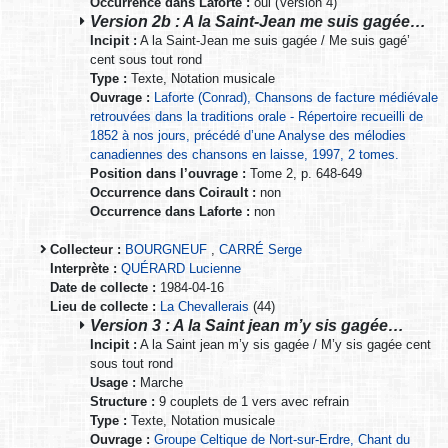
Occurrence dans Laforte :
oui (Version 4)
Version 2b : A la Saint-Jean me suis gagée…
Incipit :
A la Saint-Jean me suis gagée / Me suis gagé’
cent sous tout rond
Type :
Texte, Notation musicale
Ouvrage :
Laforte (Conrad), Chansons de facture médiévale
retrouvées dans la traditions orale - Répertoire recueilli de
1852 à nos jours, précédé d’une Analyse des mélodies
canadiennes des chansons en laisse, 1997, 2 tomes.
Position dans l’ouvrage :
Tome 2, p. 648-649
Occurrence dans Coirault :
non
Occurrence dans Laforte :
non
Collecteur :
BOURGNEUF
,
CARRÉ Serge
Interprète :
QUÉRARD Lucienne
Date de collecte :
1984-04-16
Lieu de collecte :
La Chevallerais
(44)
Version 3 : A la Saint jean m’y sis gagée…
Incipit :
A la Saint jean m’y sis gagée / M’y sis gagée cent
sous tout rond
Usage :
Marche
Structure :
9 couplets de 1 vers avec refrain
Type :
Texte, Notation musicale
Ouvrage :
Groupe Celtique de Nort-sur-Erdre, Chant du