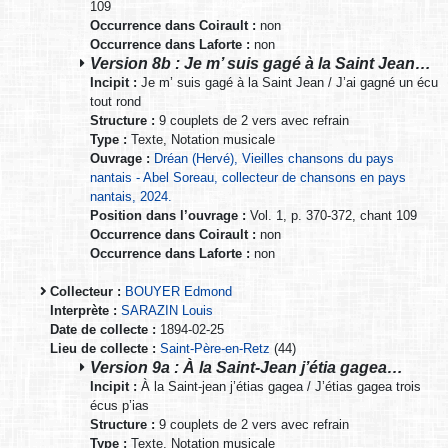
109
Occurrence dans Coirault :
non
Occurrence dans Laforte :
non
Version 8b : Je m’ suis gagé à la Saint Jean…
Incipit :
Je m’ suis gagé à la Saint Jean / J’ai gagné un écu
tout rond
Structure :
9 couplets de 2 vers avec refrain
Type :
Texte, Notation musicale
Ouvrage :
Dréan (Hervé), Vieilles chansons du pays
nantais - Abel Soreau, collecteur de chansons en pays
nantais, 2024.
Position dans l’ouvrage :
Vol. 1, p. 370-372, chant 109
Occurrence dans Coirault :
non
Occurrence dans Laforte :
non
Collecteur :
BOUYER Edmond
Interprète :
SARAZIN Louis
Date de collecte :
1894-02-25
Lieu de collecte :
Saint-Père-en-Retz
(44)
Version 9a : À la Saint-Jean j’étia gagea…
Incipit :
À la Saint-jean j’étias gagea / J’étias gagea trois
écus p’ias
Structure :
9 couplets de 2 vers avec refrain
Type :
Texte, Notation musicale