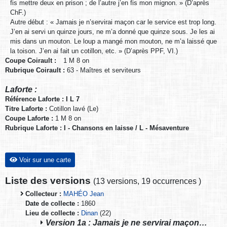
fis mettre deux en prison ; de l’autre j’en fis mon mignon. » (D’après
ChF.)
Autre début : « Jamais je n’servirai maçon car le service est trop long.
J’en ai servi un quinze jours, ne m’a donné que quinze sous. Je les ai
mis dans un mouton. Le loup a mangé mon mouton, ne m’a laissé que
la toison. J’en ai fait un cotillon, etc. » (D’après PPF, VI.)
Coupe Coirault :
1 M 8 on
Rubrique Coirault :
63 - Maîtres et serviteurs
Laforte :
Référence Laforte : I L 7
Titre Laforte :
Cotillon lavé (Le)
Coupe Laforte :
1 M 8 on
Rubrique Laforte : I - Chansons en laisse / L - Mésaventure
Voir sur une carte
Liste des versions
(
13 versions
,
19 occurrences
)
Collecteur :
MAHÉO Jean
Date de collecte :
1860
Lieu de collecte :
Dinan
(22)
Version 1a : Jamais je ne servirai maçon…