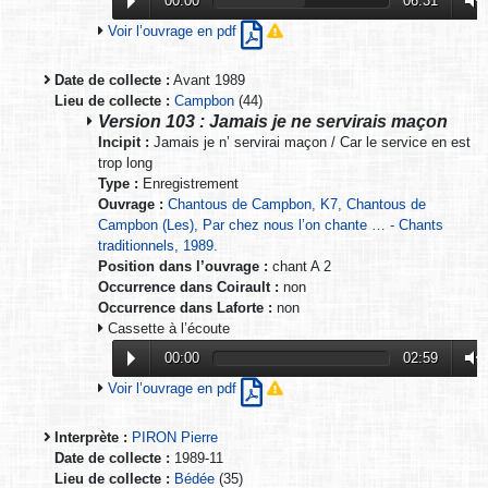
00:00
06:31
Voir l’ouvrage en pdf
Date de collecte :
Avant 1989
Lieu de collecte :
Campbon
(44)
Version 103 : Jamais je ne servirais maçon
Incipit :
Jamais je n’ servirai maçon / Car le service en est
trop long
Type :
Enregistrement
Ouvrage :
Chantous de Campbon, K7, Chantous de
Campbon (Les), Par chez nous l’on chante … - Chants
traditionnels, 1989.
Position dans l’ouvrage :
chant A 2
Occurrence dans Coirault :
non
Occurrence dans Laforte :
non
Cassette à l’écoute
00:00
02:59
Voir l’ouvrage en pdf
Interprète :
PIRON Pierre
Date de collecte :
1989-11
Lieu de collecte :
Bédée
(35)