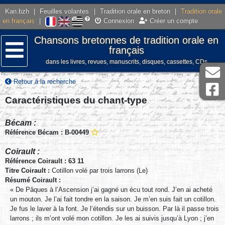
Kan.bzh
|
Feuilles volantes
|
Tradition orale en breton
|
Tradition orale
en français
|
Connexion
Créer un compte
Chansons bretonnes de tradition orale en
français
dans les livres, revues, manuscrits, disques, cassettes, CDs
Menu
Retour à la recherche
Caractéristiques du chant-type
Bécam :
Référence Bécam : B-00449
Coirault :
Référence Coirault : 63 11
Titre Coirault :
Cotillon volé par trois larrons (Le)
Résumé Coirault :
« De Pâques à l’Ascension j’ai gagné un écu tout rond. J’en ai acheté
un mouton. Je l’ai fait tondre en la saison. Je m’en suis fait un cotillon.
Je fus le laver à la font. Je l’étendis sur un buisson. Par là il passe trois
larrons ; ils m’ont volé mon cotillon. Je les ai suivis jusqu’à Lyon ; j’en