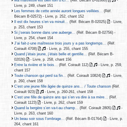
Ma maîtresse est bien loin d’ici…
(Réf. Bécam B-02660)
-
Livre, p. 249, chant 151
Les femmes de cette année auront longues veillées…
(Réf.
Bécam B-02572) - Livre, p. 252, chant 152
Il est dix heures s’en va minuit…
(Réf. Bécam B-02025)
- Livre,
p. 253, chant 153
Si j’serais bonne dans une auberge…
(Réf. Bécam B-02756) -
Livre, p. 254, chant 154
J’ai fait-z-une maîtresse trois jours y a pas longtemps…
(Réf.
Coirault 4708)
- Livre, p. 255, chant 155
Quand j’étais jeune, j’étais belle et gentille…
(Réf. Bécam B-
02026)
- Livre, p. 258, chant 156
Entre la rivière et le bois…
(Réf. Coirault 112)
- Livre, p. 259,
chant 157
Toute chanson qui perd sa fin…
(Réf. Coirault 10824)
- Livre,
p. 260, chant 158
C’est une jeune fille âgée de quinze ans… / Toute chanson
(Réf.
Coirault 923)
- Livre, p. 260-261, chant 158
C’est une fille de quinze ans qui s’en va dire à sa mère…
(Réf.
Coirault 1123)
- Livre, p. 262, chant 159
Quand la bergère s’en va-t-au champ…
(Réf. Coirault 2805)
-
Livre, p. 263, chant 160
Un beau soir sous l’ombrage…
(Réf. Bécam B-01764)
- Livre, p.
264, chant 161