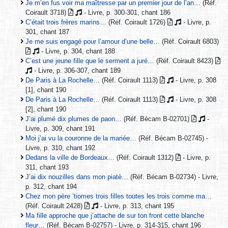
Je m’en fus voir ma maîtresse par un premier jour de l’an…
(Réf.
Coirault 3718)
- Livre, p. 300-301, chant 186
C’était trois frères marins…
(Réf. Coirault 1726)
- Livre, p.
301, chant 187
Je me suis engagé pour l’amour d’une belle…
(Réf. Coirault 6803)
- Livre, p. 304, chant 188
C’est une jeune fille que le serment a juré…
(Réf. Coirault 8423)
- Livre, p. 306-307, chant 189
De Paris à La Rochelle…
(Réf. Coirault 1113)
- Livre, p. 308
[1], chant 190
De Paris à La Rochelle…
(Réf. Coirault 1113)
- Livre, p. 308
[2], chant 190
J’ai plumé dix plumes de paon…
(Réf. Bécam B-02701)
-
Livre, p. 309, chant 191
Moi j’ai vu la couronne de la mariée…
(Réf. Bécam B-02745) -
Livre, p. 310, chant 192
Dedans la ville de Bordeaux…
(Réf. Coirault 1312)
- Livre, p.
311, chant 193
J’ai dix nouzilles dans mon piatè…
(Réf. Bécam B-02734) - Livre,
p. 312, chant 194
Chez mon père ’tiomes trois filles toutes les trois comme ma…
(Réf. Coirault 2428)
- Livre, p. 313, chant 195
Ma fille approche que j’attache de sur ton front cette blanche
fleur…
(Réf. Bécam B-02757) - Livre, p. 314-315, chant 196