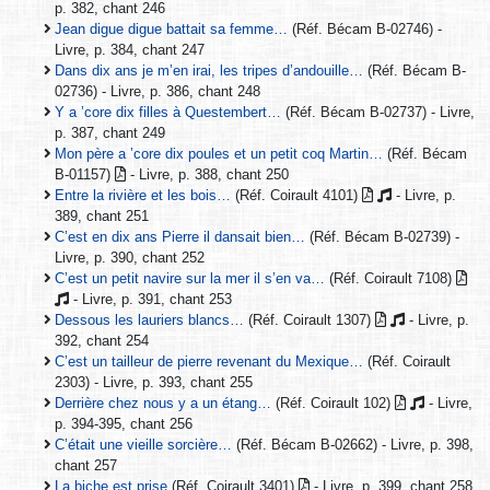
p. 382, chant 246
Jean digue digue battait sa femme…
(Réf. Bécam B-02746) -
Livre, p. 384, chant 247
Dans dix ans je m’en irai, les tripes d’andouille…
(Réf. Bécam B-
02736) - Livre, p. 386, chant 248
Y a ’core dix filles à Questembert…
(Réf. Bécam B-02737) - Livre,
p. 387, chant 249
Mon père a ’core dix poules et un petit coq Martin…
(Réf. Bécam
B-01157)
- Livre, p. 388, chant 250
Entre la rivière et les bois…
(Réf. Coirault 4101)
- Livre, p.
389, chant 251
C’est en dix ans Pierre il dansait bien…
(Réf. Bécam B-02739) -
Livre, p. 390, chant 252
C’est un petit navire sur la mer il s’en va…
(Réf. Coirault 7108)
- Livre, p. 391, chant 253
Dessous les lauriers blancs…
(Réf. Coirault 1307)
- Livre, p.
392, chant 254
C’est un tailleur de pierre revenant du Mexique…
(Réf. Coirault
2303) - Livre, p. 393, chant 255
Derrière chez nous y a un étang…
(Réf. Coirault 102)
- Livre,
p. 394-395, chant 256
C’était une vieille sorcière…
(Réf. Bécam B-02662) - Livre, p. 398,
chant 257
La biche est prise
(Réf. Coirault 3401)
- Livre, p. 399, chant 258