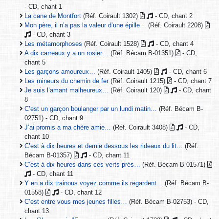
- CD, chant 1
La cane de Montfort
(Réf. Coirault 1302)
- CD, chant 2
Mon père, il n’a pas la valeur d’une épille…
(Réf. Coirault 2208)
- CD, chant 3
Les métamorphoses
(Réf. Coirault 1528)
- CD, chant 4
A dix carreaux y a un rosier…
(Réf. Bécam B-01351)
- CD,
chant 5
Les garçons amoureux…
(Réf. Coirault 1405)
- CD, chant 6
Les mineurs du chemin de fer
(Réf. Coirault 1215)
- CD, chant 7
Je suis l’amant malheureux…
(Réf. Coirault 120)
- CD, chant
8
C’est un garçon boulanger par un lundi matin…
(Réf. Bécam B-
02751) - CD, chant 9
J’ai promis a ma chère amie…
(Réf. Coirault 3408)
- CD,
chant 10
C’est à dix heures et demie dessous les rideaux du lit…
(Réf.
Bécam B-01357)
- CD, chant 11
C’est à dix heures dans ces verts prés…
(Réf. Bécam B-01571)
- CD, chant 11
Y en a dix trainous voyez comme ils regardent…
(Réf. Bécam B-
01558)
- CD, chant 12
C’est entre vous mes jeunes filles…
(Réf. Bécam B-02753) - CD,
chant 13