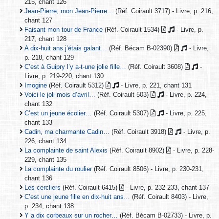
215, chant 126
Jean-Pierre, mon Jean-Pierre…
(Réf. Coirault 3717) - Livre, p. 216,
chant 127
Faisant mon tour de France
(Réf. Coirault 1534)
- Livre, p.
217, chant 128
A dix-huit ans j’étais galant…
(Réf. Bécam B-02390)
- Livre,
p. 218, chant 129
C’est à Guipry l’y a-t-une jolie fille…
(Réf. Coirault 3608)
-
Livre, p. 219-220, chant 130
Imogine
(Réf. Coirault 5312)
- Livre, p. 221, chant 131
Voici le joli mois d’avril…
(Réf. Coirault 503)
- Livre, p. 224,
chant 132
C’est un jeune écolier…
(Réf. Coirault 5307)
- Livre, p. 225,
chant 133
Cadin, ma charmante Cadin…
(Réf. Coirault 3918)
- Livre, p.
226, chant 134
La complainte de saint Alexis
(Réf. Coirault 8902)
- Livre, p. 228-
229, chant 135
La complainte du roulier
(Réf. Coirault 8506) - Livre, p. 230-231,
chant 136
Les cercliers
(Réf. Coirault 6415)
- Livre, p. 232-233, chant 137
C’est une jeune fille en dix-huit ans…
(Réf. Coirault 8403) - Livre,
p. 234, chant 138
Y a dix corbeaux sur un rocher…
(Réf. Bécam B-02733) - Livre, p.