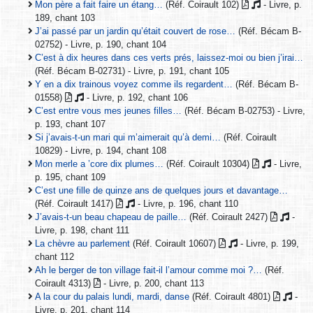
Mon père a fait faire un étang…
(Réf. Coirault 102)
- Livre, p.
189, chant 103
J’ai passé par un jardin qu’était couvert de rose…
(Réf. Bécam B-
02752) - Livre, p. 190, chant 104
C’est à dix heures dans ces verts prés, laissez-moi ou bien j’irai…
(Réf. Bécam B-02731) - Livre, p. 191, chant 105
Y en a dix trainous voyez comme ils regardent…
(Réf. Bécam B-
01558)
- Livre, p. 192, chant 106
C’est entre vous mes jeunes filles…
(Réf. Bécam B-02753) - Livre,
p. 193, chant 107
Si j’avais-t-un mari qui m’aimerait qu’à demi…
(Réf. Coirault
10829) - Livre, p. 194, chant 108
Mon merle a ’core dix plumes…
(Réf. Coirault 10304)
- Livre,
p. 195, chant 109
C’est une fille de quinze ans de quelques jours et davantage…
(Réf. Coirault 1417)
- Livre, p. 196, chant 110
J’avais-t-un beau chapeau de paille…
(Réf. Coirault 2427)
-
Livre, p. 198, chant 111
La chèvre au parlement
(Réf. Coirault 10607)
- Livre, p. 199,
chant 112
Ah le berger de ton village fait-il l’amour comme moi ?…
(Réf.
Coirault 4313)
- Livre, p. 200, chant 113
A la cour du palais lundi, mardi, danse
(Réf. Coirault 4801)
-
Livre, p. 201, chant 114