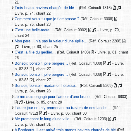
21
Trois beaux navires chargés de blé…
(Réf. Coirault 1315)
-
Livre, p. 74, chant 22
Comment veux-tu que je t’embrasse ?
(Réf. Coirault 3008)
-
Livre, p. 75, chant 23
C’est une belle-mère…
(Réf. Coirault 9902)
- Livre, p. 79,
chant 24
Mon père, il n’a pas la valeur d’une épille…
(Réf. Coirault 2208)
- Livre, p. 80, chant 25
C’est la fille du geôlier…
(Réf. Coirault 1403)
- Livre, p. 81, chant
26
Bonsoir, bonsoir, jolie bergère…
(Réf. Coirault 4008)
- Livre,
p. 82-83 [1], chant 27
Bonsoir, bonsoir, jolie bergère…
(Réf. Coirault 4008)
- Livre,
p. 82-83 [2], chant 27
Bonsoir, bonsoir, madame l’hôtesse…
(Réf. Coirault 5309)
-
Livre, p. 84, chant 28
Je me suis engagé pour l’amour d’une brune…
(Réf. Coirault 6803)
- Livre, p. 85, chant 29
L’autre jour en m’y promenant au travers de ces landes…
(Réf.
Coirault 4712)
- Livre, p. 86, chant 30
Me promenant le long d’une ville…
(Réf. Coirault 1203)
-
Livre, p. 87, chant 31
A Bordeaux, il est arrivé trois grands navires chargés de blé
(Réf.