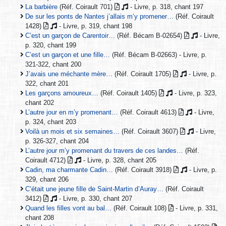
La barbière
(Réf. Coirault 701)
- Livre, p. 318, chant 197
De sur les ponts de Nantes j’allais m’y promener…
(Réf. Coirault
1428)
- Livre, p. 319, chant 198
C’est un garçon de Carentoir…
(Réf. Bécam B-02654)
- Livre,
p. 320, chant 199
C’est un garçon et une fille…
(Réf. Bécam B-02663) - Livre, p.
321-322, chant 200
J’avais une méchante mère…
(Réf. Coirault 1705)
- Livre, p.
322, chant 201
Les garçons amoureux…
(Réf. Coirault 1405)
- Livre, p. 323,
chant 202
L’autre jour en m’y promenant…
(Réf. Coirault 4613)
- Livre,
p. 324, chant 203
Voilà un mois et six semaines…
(Réf. Coirault 3607)
- Livre,
p. 326-327, chant 204
L’autre jour m’y promenant du travers de ces landes…
(Réf.
Coirault 4712)
- Livre, p. 328, chant 205
Cadin, ma charmante Cadin…
(Réf. Coirault 3918)
- Livre, p.
329, chant 206
C’était une jeune fille de Saint-Martin d’Auray…
(Réf. Coirault
3412)
- Livre, p. 330, chant 207
Quand les filles vont au bal…
(Réf. Coirault 108)
- Livre, p. 331,
chant 208