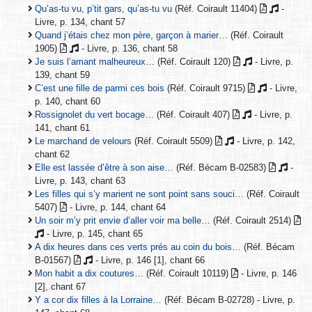
Qu’as-tu vu, p’tit gars, qu’as-tu vu
(Réf. Coirault 11404)
-
Livre, p. 134, chant 57
Quand j’étais chez mon père, garçon à marier…
(Réf. Coirault
1905)
- Livre, p. 136, chant 58
Je suis l’amant malheureux…
(Réf. Coirault 120)
- Livre, p.
139, chant 59
C’est une fille de parmi ces bois
(Réf. Coirault 9715)
- Livre,
p. 140, chant 60
Rossignolet du vert bocage…
(Réf. Coirault 407)
- Livre, p.
141, chant 61
Le marchand de velours
(Réf. Coirault 5509)
- Livre, p. 142,
chant 62
Elle est lassée d’être à son aise…
(Réf. Bécam B-02583)
-
Livre, p. 143, chant 63
Les filles qui s’y marient ne sont point sans souci…
(Réf. Coirault
5407)
- Livre, p. 144, chant 64
Un soir m’y prit envie d’aller voir ma belle…
(Réf. Coirault 2514)
- Livre, p. 145, chant 65
A dix heures dans ces verts prés au coin du bois…
(Réf. Bécam
B-01567)
- Livre, p. 146 [1], chant 66
Mon habit a dix coutures…
(Réf. Coirault 10119)
- Livre, p. 146
[2], chant 67
Y a cor dix filles à la Lorraine…
(Réf. Bécam B-02728) - Livre, p.