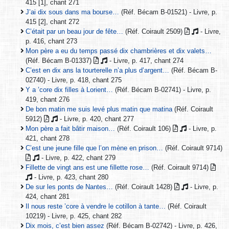
415 [1], chant 271
J’ai dix sous dans ma bourse…
(Réf. Bécam B-01521) - Livre, p.
415 [2], chant 272
C’était par un beau jour de fête…
(Réf. Coirault 2509)
- Livre,
p. 416, chant 273
Mon père a eu du temps passé dix chambrières et dix valets…
(Réf. Bécam B-01337)
- Livre, p. 417, chant 274
C’est en dix ans la tourterelle n’a plus d’argent…
(Réf. Bécam B-
02740) - Livre, p. 418, chant 275
Y a ’core dix filles à Lorient…
(Réf. Bécam B-02741) - Livre, p.
419, chant 276
De bon matin me suis levé plus matin que matina
(Réf. Coirault
5912)
- Livre, p. 420, chant 277
Mon père a fait bâtir maison…
(Réf. Coirault 106)
- Livre, p.
421, chant 278
C’est une jeune fille que l’on mène en prison…
(Réf. Coirault 9714)
- Livre, p. 422, chant 279
Fillette de vingt ans est une fillette rose…
(Réf. Coirault 9714)
- Livre, p. 423, chant 280
De sur les ponts de Nantes…
(Réf. Coirault 1428)
- Livre, p.
424, chant 281
Il nous reste ’core à vendre le cotillon à tante…
(Réf. Coirault
10219) - Livre, p. 425, chant 282
Dix mois, c’est bien assez
(Réf. Bécam B-02742) - Livre, p. 426,