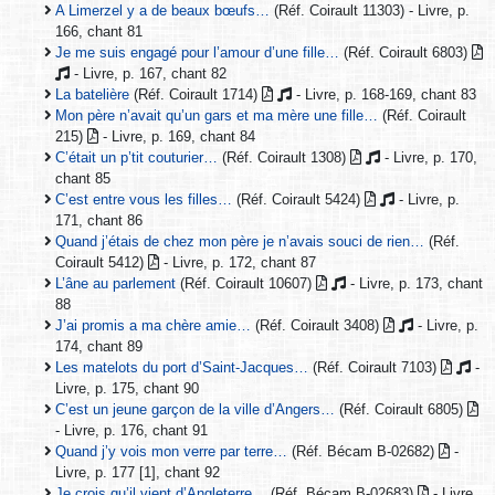
A Limerzel y a de beaux bœufs…
(Réf. Coirault 11303) - Livre, p.
166, chant 81
Je me suis engagé pour l’amour d’une fille…
(Réf. Coirault 6803)
- Livre, p. 167, chant 82
La batelière
(Réf. Coirault 1714)
- Livre, p. 168-169, chant 83
Mon père n’avait qu’un gars et ma mère une fille…
(Réf. Coirault
215)
- Livre, p. 169, chant 84
C’était un p’tit couturier…
(Réf. Coirault 1308)
- Livre, p. 170,
chant 85
C’est entre vous les filles…
(Réf. Coirault 5424)
- Livre, p.
171, chant 86
Quand j’étais de chez mon père je n’avais souci de rien…
(Réf.
Coirault 5412)
- Livre, p. 172, chant 87
L’âne au parlement
(Réf. Coirault 10607)
- Livre, p. 173, chant
88
J’ai promis a ma chère amie…
(Réf. Coirault 3408)
- Livre, p.
174, chant 89
Les matelots du port d’Saint-Jacques…
(Réf. Coirault 7103)
-
Livre, p. 175, chant 90
C’est un jeune garçon de la ville d’Angers…
(Réf. Coirault 6805)
- Livre, p. 176, chant 91
Quand j’y vois mon verre par terre…
(Réf. Bécam B-02682)
-
Livre, p. 177 [1], chant 92
Je crois qu’il vient d’Angleterre…
(Réf. Bécam B-02683)
- Livre,