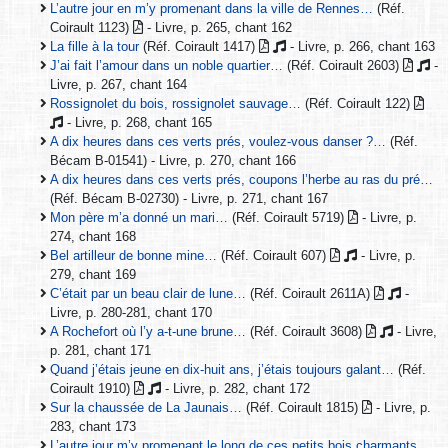
L’autre jour en m’y promenant dans la ville de Rennes…
(Réf.
Coirault 1123)
- Livre, p. 265, chant 162
La fille à la tour
(Réf. Coirault 1417)
- Livre, p. 266, chant 163
J’ai fait l’amour dans un noble quartier…
(Réf. Coirault 2603)
-
Livre, p. 267, chant 164
Rossignolet du bois, rossignolet sauvage…
(Réf. Coirault 122)
- Livre, p. 268, chant 165
A dix heures dans ces verts prés, voulez-vous danser ?…
(Réf.
Bécam B-01541) - Livre, p. 270, chant 166
A dix heures dans ces verts prés, coupons l’herbe au ras du pré…
(Réf. Bécam B-02730) - Livre, p. 271, chant 167
Mon père m’a donné un mari…
(Réf. Coirault 5719)
- Livre, p.
274, chant 168
Bel artilleur de bonne mine…
(Réf. Coirault 607)
- Livre, p.
279, chant 169
C’était par un beau clair de lune…
(Réf. Coirault 2611A)
-
Livre, p. 280-281, chant 170
A Rochefort où l’y a-t-une brune…
(Réf. Coirault 3608)
- Livre,
p. 281, chant 171
Quand j’étais jeune en dix-huit ans, j’étais toujours galant…
(Réf.
Coirault 1910)
- Livre, p. 282, chant 172
Sur la chaussée de La Jaunais…
(Réf. Coirault 1815)
- Livre, p.
283, chant 173
L’autre jour m’y promenant le long de ces petits bois charmants…