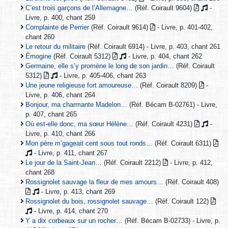
C’est trois garçons de l’Allemagne…
(Réf. Coirault 9604)
-
Livre, p. 400, chant 259
Complainte de Perrier
(Réf. Coirault 9614)
- Livre, p. 401-402,
chant 260
Le retour du militaire
(Réf. Coirault 6914) - Livre, p. 403, chant 261
Émogine
(Réf. Coirault 5312)
- Livre, p. 404, chant 262
Germaine, elle s’y promène le long de son jardin…
(Réf. Coirault
5312)
- Livre, p. 405-406, chant 263
Une jeune religieuse fort amoureuse…
(Réf. Coirault 8209)
-
Livre, p. 406, chant 264
Bonjour, ma charmante Madelon…
(Réf. Bécam B-02761) - Livre,
p. 407, chant 265
Où est-elle donc, ma sœur Hèlène…
(Réf. Coirault 4231)
-
Livre, p. 410, chant 266
Mon père m’gageait cent sous tout ronds…
(Réf. Coirault 6311)
- Livre, p. 411, chant 267
Le jour de la Saint-Jean…
(Réf. Coirault 2212)
- Livre, p. 412,
chant 268
Rossignolet sauvage la fleur de mes amours…
(Réf. Coirault 408)
- Livre, p. 413, chant 269
Rossignolet du bois, rossignolet sauvage…
(Réf. Coirault 122)
- Livre, p. 414, chant 270
Y a dix corbeaux sur un rocher…
(Réf. Bécam B-02733) - Livre, p.