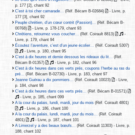
p. 177 [2], chant 92
C’est à toi cher camarade…
(Réf. Bécam B-02684)
- Livre, p.
177 [3], chant 92
Peuple chrétien, d’un cœur contrit (Passion)…
(Réf. Bécam B-
00768)
- Livre, p. 178-179, chant 93
Chrétiens, retournez vous coucher…
(Réf. Coirault 8813)
-
Livre, p. 179, chant 94
Écoutez l’aventure, c’est d’un jeune écolier…
(Réf. Coirault 5307)
- Livre, p. 180, chant 95
C’est à dix heures et demie dessous les rideaux du lit…
(Réf.
Bécam B-01357)
- Livre, p. 182, chant 96
C’est à dix heures dans ces verts prés, coupons l’herbe au ras du
pré…
(Réf. Bécam B-02730) - Livre, p. 183, chant 97
Jeanne Guérau a dix pommiers…
(Réf. Coirault 10023)
- Livre,
p. 184, chant 98
C’est à dix heures dans ces verts prés…
(Réf. Bécam B-01571)
- Livre, p. 185, chant 099
A la cour du palais, lundi, mardi, jour du mois
(Réf. Coirault 4801)
- Livre, p. 186, chant 100
A la cour du palais, lundi, mardi, jour du mois…
(Réf. Coirault
4801)
- Livre, p. 187, chant 101
A Limerzel y a des beaux bœufs…
(Réf. Coirault 11303) - Livre, p.
188, chant 102