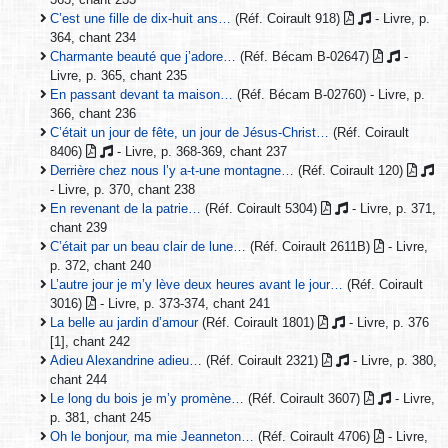
C’est une fille de dix-huit ans…
(Réf. Coirault 918)
- Livre, p.
364, chant 234
Charmante beauté que j’adore…
(Réf. Bécam B-02647)
-
Livre, p. 365, chant 235
En passant devant ta maison…
(Réf. Bécam B-02760) - Livre, p.
366, chant 236
C’était un jour de fête, un jour de Jésus-Christ…
(Réf. Coirault
8406)
- Livre, p. 368-369, chant 237
Derrière chez nous l’y a-t-une montagne…
(Réf. Coirault 120)
- Livre, p. 370, chant 238
En revenant de la patrie…
(Réf. Coirault 5304)
- Livre, p. 371,
chant 239
C’était par un beau clair de lune…
(Réf. Coirault 2611B)
- Livre,
p. 372, chant 240
L’autre jour je m’y lève deux heures avant le jour…
(Réf. Coirault
3016)
- Livre, p. 373-374, chant 241
La belle au jardin d’amour
(Réf. Coirault 1801)
- Livre, p. 376
[1], chant 242
Adieu Alexandrine adieu…
(Réf. Coirault 2321)
- Livre, p. 380,
chant 244
Le long du bois je m’y promène…
(Réf. Coirault 3607)
- Livre,
p. 381, chant 245
Oh le bonjour, ma mie Jeanneton…
(Réf. Coirault 4706)
- Livre,