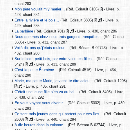
chant 283
Mon père voulait m’y marier…
(Réf. Coirault 6106)
- Livre, p.
428, chant 284
Entre la rivière et le bois…
(Réf. Coirault 3805)
- Livre, p.
429, chant 285
La barbière
(Réf. Coirault 701)
- Livre, p. 430, chant 286
Nous sommes chez nous trois garçons tranquilles…
(Réf. Coirault
3505) - Livre, p. 431, chant 287
Voilà dix ans qu’j’étais rouleur…
(Réf. Bécam B-02743) - Livre, p.
432, chant 288
Sur le bois, petit bois, par entre vous les filles…
(Réf. Coirault
5424)
- Livre, p. 433, chant 289
C’est la petite Érumène…
(Réf. Coirault 4516) - Livre, p. 434,
chant 290
Marie, ma petite Marie, je viens te dire adieu…
(Réf. Coirault 1208)
- Livre, p. 435, chant 291
C’était une jeune fille s’en va au bal…
(Réf. Coirault 8403) - Livre,
p. 438, chant 292
En vous voyant vous divertir…
(Réf. Coirault 5002) - Livre, p. 439,
chant 293
Ce sont trois jeunes gens qui partent pour ces îles…
(Réf. Coirault
2608)
- Livre, p. 440, chant 294
A dix heures dans la colonne…
(Réf. Bécam B-02744) - Livre, p.