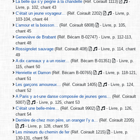
La belle qui s’y peigne à la chandelle
(Réf. Coirault 1113)
-
Livre, p. 102, chant 43
C’était un jeune voyageur…
(Réf. Coirault 2202)
- Livre, p.
103-104, chant 44
L’amour et la boisson…
(Réf. Coirault 6808)
- Livre, p. 105,
chant 45
Geneviève de Brabant
(Réf. Bécam B-02747) - Livre, p. 112-113,
chant 48
Rossignolet sauvage
(Réf. Coirault 408)
- Livre, p. 114, chant
49
A dix carreaux y a un rosier…
(Réf. Bécam B-01351)
- Livre, p.
115, chant 50
Henriette et Damon
(Réf. Bécam B-00765)
- Livre, p. 118-121,
chant 51
Les garçons amoureux…
(Réf. Coirault 1405)
- Livre, p. 124,
chant 52
A Paris y a-t-une danse composée de jeunes gens…
(Réf. Coirault
5007)
- Livre, p. 125, chant 53
C’était une belle-mère…
(Réf. Coirault 9902)
- Livre, p. 126,
chant 54
Derrière de chez mon père, un oranger l’y a…
(Réf. Coirault 2205)
- Livre, p. 128, chant 55
Les mineurs du chemin de fer
(Réf. Coirault 1215)
- Livre, p.
130-131, chant 56