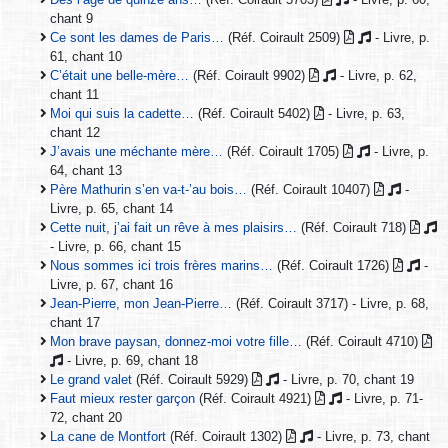
chant 9
Ce sont les dames de Paris…
(Réf. Coirault 2509)
- Livre, p.
61, chant 10
C’était une belle-mère…
(Réf. Coirault 9902)
- Livre, p. 62,
chant 11
Moi qui suis la cadette…
(Réf. Coirault 5402)
- Livre, p. 63,
chant 12
J’avais une méchante mère…
(Réf. Coirault 1705)
- Livre, p.
64, chant 13
Père Mathurin s’en va-t-’au bois…
(Réf. Coirault 10407)
-
Livre, p. 65, chant 14
Cette nuit, j’ai fait un rêve à mes plaisirs…
(Réf. Coirault 718)
- Livre, p. 66, chant 15
Nous sommes ici trois frères marins…
(Réf. Coirault 1726)
-
Livre, p. 67, chant 16
Jean-Pierre, mon Jean-Pierre…
(Réf. Coirault 3717) - Livre, p. 68,
chant 17
Mon brave paysan, donnez-moi votre fille…
(Réf. Coirault 4710)
- Livre, p. 69, chant 18
Le grand valet
(Réf. Coirault 5929)
- Livre, p. 70, chant 19
Faut mieux rester garçon
(Réf. Coirault 4921)
- Livre, p. 71-
72, chant 20
La cane de Montfort
(Réf. Coirault 1302)
- Livre, p. 73, chant