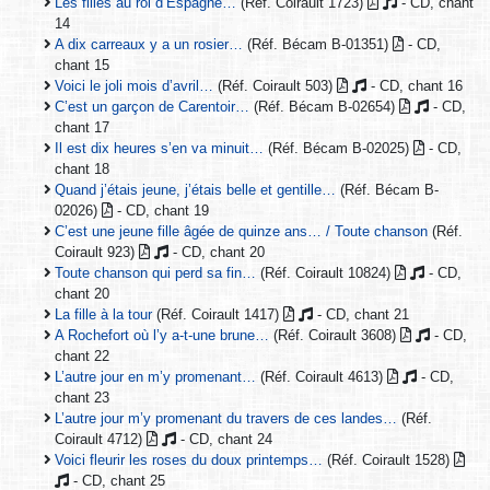
Les filles au roi d’Espagne…
(Réf. Coirault 1723)
- CD, chant
14
A dix carreaux y a un rosier…
(Réf. Bécam B-01351)
- CD,
chant 15
Voici le joli mois d’avril…
(Réf. Coirault 503)
- CD, chant 16
C’est un garçon de Carentoir…
(Réf. Bécam B-02654)
- CD,
chant 17
Il est dix heures s’en va minuit…
(Réf. Bécam B-02025)
- CD,
chant 18
Quand j’étais jeune, j’étais belle et gentille…
(Réf. Bécam B-
02026)
- CD, chant 19
C’est une jeune fille âgée de quinze ans… / Toute chanson
(Réf.
Coirault 923)
- CD, chant 20
Toute chanson qui perd sa fin…
(Réf. Coirault 10824)
- CD,
chant 20
La fille à la tour
(Réf. Coirault 1417)
- CD, chant 21
A Rochefort où l’y a-t-une brune…
(Réf. Coirault 3608)
- CD,
chant 22
L’autre jour en m’y promenant…
(Réf. Coirault 4613)
- CD,
chant 23
L’autre jour m’y promenant du travers de ces landes…
(Réf.
Coirault 4712)
- CD, chant 24
Voici fleurir les roses du doux printemps…
(Réf. Coirault 1528)
- CD, chant 25