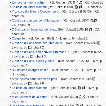
En revenant de la patrie…
(Réf. Coirault 5304)
- CD, chant 26
La belle au jardin d’amour
(Réf. Coirault 1801)
- CD, chant 27
Y a ’core dix filles à Questembert…
(Réf. Bécam B-02737) - CD,
chant 28
C’est trois garçons de l’Allemagne…
(Réf. Coirault 9604)
-
CD, chant 29
C’était par un beau jour de fête…
(Réf. Coirault 2509)
- CD,
chant 30
Clergenton
(Réf. Coirault 9904)
- Livre, p. 54, chant 1
C’est en dix ans dans ces prés doux…
(Réf. Bécam B-02724)
-
Livre, p. 55 [1], chant 2
C’est en dix ans, t’en souviens-tu Marie ?…
(Réf. Bécam B-02725)
- Livre, p. 55 [2], chant 3
C’est en dix ans, allons-y donc…
(Réf. Bécam B-02726) - Livre, p.
56, chant 4
Dix navires chargés de blé…
(Réf. Bécam B-02727) - Livre, p. 57
[1], chant 5
A dix heures dans ces verts prés…
(Réf. Bécam B-01349)
-
Livre, p. 57 [2], chant 6
La belle au jardin d’amour…
(Réf. Coirault 1801)
- Livre, p.
58, chant 7
M’en revenant de la patrie…
(Réf. Coirault 5304)
- Livre, p.
59, chant 8
Dès l’âge de quinze ans…
(Réf. Coirault 5703)
- Livre, p. 60,