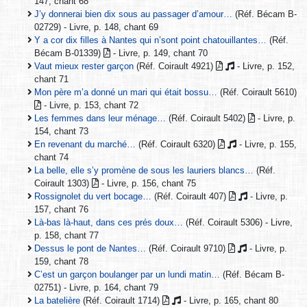
147, chant 68
J’y donnerai bien dix sous au passager d’amour…
(Réf. Bécam B-
02729) - Livre, p. 148, chant 69
Y a cor dix filles à Nantes qui n’sont point chatouillantes…
(Réf.
Bécam B-01339)
- Livre, p. 149, chant 70
Vaut mieux rester garçon
(Réf. Coirault 4921)
- Livre, p. 152,
chant 71
Mon père m’a donné un mari qui était bossu…
(Réf. Coirault 5610)
- Livre, p. 153, chant 72
Les femmes dans leur ménage…
(Réf. Coirault 5402)
- Livre, p.
154, chant 73
En revenant du marché…
(Réf. Coirault 6320)
- Livre, p. 155,
chant 74
La belle, elle s’y promène de sous les lauriers blancs…
(Réf.
Coirault 1303)
- Livre, p. 156, chant 75
Rossignolet du vert bocage…
(Réf. Coirault 407)
- Livre, p.
157, chant 76
Là-bas là-haut, dans ces prés doux…
(Réf. Coirault 5306) - Livre,
p. 158, chant 77
Dessus le pont de Nantes…
(Réf. Coirault 9710)
- Livre, p.
159, chant 78
C’est un garçon boulanger par un lundi matin…
(Réf. Bécam B-
02751) - Livre, p. 164, chant 79
La batelière
(Réf. Coirault 1714)
- Livre, p. 165, chant 80