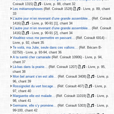
Coirault 1315)
- Livre, p. 88, chant 32
Les métamorphoses
(Réf. Coirault 1528)
- Livre, p. 89, chant
33
L’autre jour m’en revenant d’une grande assemblée…
(Réf. Coirault
1416)
- Livre, p. 90-91 [1], chant 34
L’autre jour m’en revenant d’une grande assemblée…
(Réf. Coirault
1416)
- Livre, p. 90-91 [2], chant 34
Voudriez-vous me permettre en passant…
(Réf. Coirault 6914) -
Livre, p. 92, chant 35
Te voilà, ma Julie, seule dans ces vallons…
(Réf. Bécam B-
02750) - Livre, p. 93-94, chant 36
A ta santé cher camarade
(Réf. Coirault 10906) - Livre, p. 94,
chant 37
Là-bas dans la prairie…
(Réf. Coirault 1207)
- Livre, p. 95,
chant 38
Mon bel amant s’en est allé…
(Réf. Coirault 3408)
- Livre, p.
96, chant 39
Rossignolet du vert bocage…
(Réf. Coirault 407)
- Livre, p.
97, chant 40
Marguerite elle est malade…
(Réf. Coirault 11019)
- Livre, p.
98, chant 41
Germaine, elle s’y promène…
(Réf. Coirault 5303)
- Livre, p.
99-100, chant 42