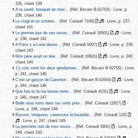
235, chant 139
A ta santé, bouquet de rose…
(Réf. Bécam B-02753) - Livre, p.
236, chant 140
Le vingt-et-un octobre…
(Réf. Coirault 7108)
- Livre, p. 237,
chant 141
Le premier jour de ses noces…
(Réf. Coirault 10501)
- Livre,
p. 238, chant 142
A Paris y a-t-une danse…
(Réf. Coirault 5007)
- Livre, p. 239,
chant 143
Mon père avait un âne…
(Réf. Coirault 10601)
- Livre, p. 240,
chant 144
J’y vois venir les deux gendarmes…
(Réf. Bécam B-02755) - Livre,
p. 241, chant 145
C’est un garçon de Carentoir…
(Réf. Bécam B-02654)
- Livre,
p. 244, chant 146
Que fais-tu là ma bonne mère…
(Réf. Coirault 4231)
- Livre,
p. 245, chant 147
Belle nous irons dans tes verts prés…
(Réf. Coirault 11817)
-
Livre, p. 246, chant 148
Buvons, trinquons, caressons la bouteille…
(Réf. Coirault 120)
- Livre, p. 247, chant 149
La première nuit de mes noces…
(Réf. Coirault 5931)
- Livre, p.
248, chant 150