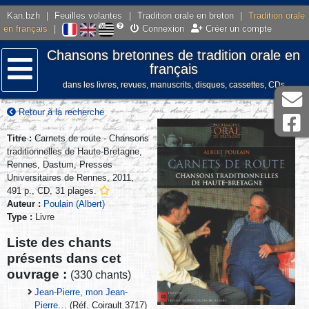
Kan.bzh
|
Feuilles volantes
|
Tradition orale en breton
|
Tradition orale
en français
|
Connexion
Créer un compte
Chansons bretonnes de tradition orale en
français
dans les livres, revues, manuscrits, disques, cassettes, CDs
Menu
Retour à la recherche
Titre :
Carnets de route - Chansons
traditionnelles de Haute-Bretagne,
Rennes, Dastum, Presses
Universitaires de Rennes, 2011,
491 p., CD, 31 plages.
Auteur :
Poulain (Albert)
Type :
Livre
Liste des chants
présents dans cet
ouvrage :
(330 chants)
Jean-Pierre, mon Jean-
Pierre…
(Réf. Coirault 3717)