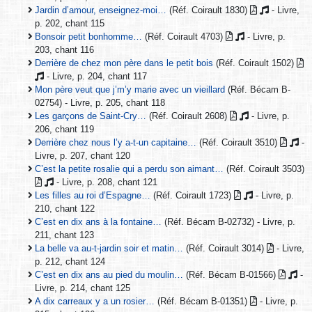
Jardin d’amour, enseignez-moi…
(Réf. Coirault 1830)
- Livre,
p. 202, chant 115
Bonsoir petit bonhomme…
(Réf. Coirault 4703)
- Livre, p.
203, chant 116
Derrière de chez mon père dans le petit bois
(Réf. Coirault 1502)
- Livre, p. 204, chant 117
Mon père veut que j’m’y marie avec un vieillard
(Réf. Bécam B-
02754) - Livre, p. 205, chant 118
Les garçons de Saint-Cry…
(Réf. Coirault 2608)
- Livre, p.
206, chant 119
Derrière chez nous l’y a-t-un capitaine…
(Réf. Coirault 3510)
-
Livre, p. 207, chant 120
C’est la petite rosalie qui a perdu son aimant…
(Réf. Coirault 3503)
- Livre, p. 208, chant 121
Les filles au roi d’Espagne…
(Réf. Coirault 1723)
- Livre, p.
210, chant 122
C’est en dix ans à la fontaine…
(Réf. Bécam B-02732) - Livre, p.
211, chant 123
La belle va au-t-jardin soir et matin…
(Réf. Coirault 3014)
- Livre,
p. 212, chant 124
C’est en dix ans au pied du moulin…
(Réf. Bécam B-01566)
-
Livre, p. 214, chant 125
A dix carreaux y a un rosier…
(Réf. Bécam B-01351)
- Livre, p.