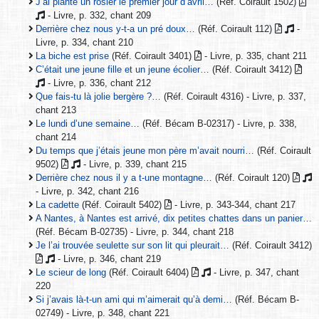
J’ai planté un rosier le premier jour d’avril…
(Réf. Coirault 1502)
- Livre, p. 332, chant 209
Derrière chez nous y-t-a un pré doux…
(Réf. Coirault 112)
-
Livre, p. 334, chant 210
La biche est prise
(Réf. Coirault 3401)
- Livre, p. 335, chant 211
C’était une jeune fille et un jeune écolier…
(Réf. Coirault 3412)
- Livre, p. 336, chant 212
Que fais-tu là jolie bergère ?…
(Réf. Coirault 4316) - Livre, p. 337,
chant 213
Le lundi d’une semaine…
(Réf. Bécam B-02317) - Livre, p. 338,
chant 214
Du temps que j’étais jeune mon père m’avait nourri…
(Réf. Coirault
9502)
- Livre, p. 339, chant 215
Derrière chez nous il y a t-une montagne…
(Réf. Coirault 120)
- Livre, p. 342, chant 216
La cadette
(Réf. Coirault 5402)
- Livre, p. 343-344, chant 217
A Nantes, à Nantes est arrivé, dix petites chattes dans un panier…
(Réf. Bécam B-02735) - Livre, p. 344, chant 218
Je l’ai trouvée seulette sur son lit qui pleurait…
(Réf. Coirault 3412)
- Livre, p. 346, chant 219
Le scieur de long
(Réf. Coirault 6404)
- Livre, p. 347, chant
220
Si j’avais là-t-un ami qui m’aimerait qu’à demi…
(Réf. Bécam B-
02749) - Livre, p. 348, chant 221