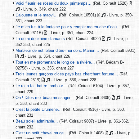
Voici fleurir les roses du doux printemps…
(Réf. Coirault 1528)
- Livre, p. 349, chant 222
L’alouette et le maovi…
(Réf. Coirault 10501)
- Livre, p. 350-
351, chant 223
Je m’en fus à la fontaine pour y remplir ma cruche d’eau…
(Réf.
Coirault 2611B)
- Livre, p. 351, chant 224
La demi-douzaine d’amants
(Réf. Coirault 4922)
- Livre, p.
352-353, chant 225
Morbleur de not’ bleur dites-moi donc Marion…
(Réf. Coirault 5901)
- Livre, p. 354, chant 226
Tout en me promenant le long de la rivière…
(Réf. Bécam B-
02758) - Livre, p. 355, chant 227
Trois jeunes garçons d’ces pays bas cherchant fortune…
(Réf.
Coirault 2519)
- Livre, p. 356, chant 228
Le roi a fait battre tambour…
(Réf. Coirault 6104) - Livre, p. 357,
chant 229
Oh ! Dites-moi beau messager…
(Réf. Coirault 3408)
- Livre,
p. 358, chant 230
C’est la petite Érumène…
(Réf. Coirault 4516) - Livre, p. 360,
chant 231
Beau soleil admirable…
(Réf. Coirault 9807) - Livre, p. 361-362,
chant 232
C’est un petit cheval rouge…
(Réf. Coirault 1408)
- Livre, p.
363, chant 233