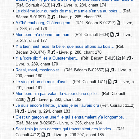
(Réf. Coirault 4613)
- Livre, p. 284, chant 174
Le dixième jour du mois de mai, ma mie s’en va au boès…
(Réf.
Bécam B-01397)
- Livre, p. 285, chant 175
A Châteaubourg, Châteaugiron…
(Réf. Bécam B-02217)
- Livre,
p. 286, chant 176
Mon père m’a donné-t-un mari…
(Réf. Coirault 5604)
- Livre,
p. 287, chant 177
Y a bien neuf mois, la belle, que nous allions au bois…
(Réf.
Bécam B-01474)
- Livre, p. 288, chant 178
Y a ’core dix filles à Questembert…
(Réf. Bécam B-01512)
-
Livre, p. 289, chant 179
Rossi, rossi, rossignolet…
(Réf. Bécam B-02657)
- Livre, p.
290, chant 180
Le vingt-et-un du mois d’avril…
(Réf. Coirault 1411)
- Livre, p.
291, chant 181
Mon père n’a pas valant la valeur d’une épille…
(Réf. Coirault
2208)
- Livre, p. 292, chant 182
Je suis encore fillette, jamais je ne l’aurais cru
(Réf. Coirault 1112)
- Livre, p. 294, chant 183
C’est un garçon et une fille qui s’entraimaient y’a longtemps…
(Réf. Bécam B-02663) - Livre, p. 295, chant 184
Sont trois jeunes garçons qui traversaient ces landes…
(Réf.
Coirault 4712)
- Livre, p. 296-297, chant 185