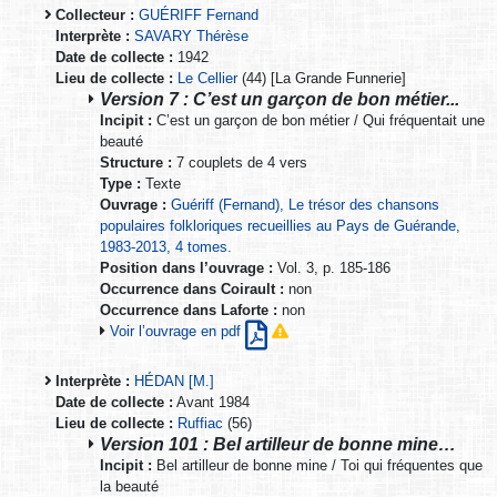
Collecteur :
GUÉRIFF Fernand
Interprète :
SAVARY Thérèse
Date de collecte :
1942
Lieu de collecte :
Le Cellier
(44) [La Grande Funnerie]
Version 7 : C’est un garçon de bon métier...
Incipit :
C’est un garçon de bon métier / Qui fréquentait une
beauté
Structure :
7 couplets de 4 vers
Type :
Texte
Ouvrage :
Guériff (Fernand), Le trésor des chansons
populaires folkloriques recueillies au Pays de Guérande,
1983-2013, 4 tomes.
Position dans l’ouvrage :
Vol. 3, p. 185-186
Occurrence dans Coirault :
non
Occurrence dans Laforte :
non
Voir l’ouvrage en pdf
Interprète :
HÉDAN [M.]
Date de collecte :
Avant 1984
Lieu de collecte :
Ruffiac
(56)
Version 101 : Bel artilleur de bonne mine…
Incipit :
Bel artilleur de bonne mine / Toi qui fréquentes que
la beauté