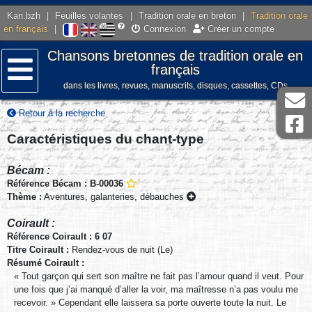
Kan.bzh
|
Feuilles volantes
|
Tradition orale en breton
|
Tradition orale
en français
|
Connexion
Créer un compte
Chansons bretonnes de tradition orale en
français
dans les livres, revues, manuscrits, disques, cassettes, CDs
Menu
Retour à la recherche
Caractéristiques du chant-type
Bécam :
Référence Bécam : B-00036
Thème :
Aventures, galanteries, débauches
Coirault :
Référence Coirault : 6 07
Titre Coirault :
Rendez-vous de nuit (Le)
Résumé Coirault :
« Tout garçon qui sert son maître ne fait pas l’amour quand il veut. Pour
une fois que j’ai manqué d’aller la voir, ma maîtresse n’a pas voulu me
recevoir. » Cependant elle laissera sa porte ouverte toute la nuit. Le