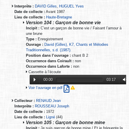
Interprète :
DAVID Gilles
,
HUGUEL Yves
Date de collecte :
Avant 1987
Lieu de collecte :
Haute-Bretagne
Version 104 : Garçon de bonne vie
Incipit :
C’est un garçon de bonne vie / Faisant l’amour à
une brune
Type :
Enregistrement
Ouvrage :
David (Gilles), K7, Chants et Mélodies
Traditionnelles, s.d. (1987).
Position dans l’ouvrage :
chant B 2
Occurrence dans Coirault :
non
Occurrence dans Laforte :
non
Cassette à l’écoute
00:00
03:17
Voir l’ouvrage en pdf
Collecteur :
RENAUD Jean
Interprète :
ROUSSEAU Joseph
Date de collecte :
1972
Lieu de collecte :
Ligné
(44)
Version 105 : Garçon de bonne mine
Incipit :
Je suis garçon de bonne mine / Et je fréquente la