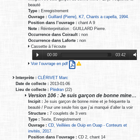
beauté
Type :
Enregistrement
Ouvrage :
Guillard (Pierre), K7, Chants a capella, 1994.
Position dans l’ouvrage :
chant A 9
Note :
Réinterprétation : GUILLARD Pierre.
Occurrence dans Coirault :
non
Occurrence dans Laforte :
non
Cassette à l’écoute
00:00
03:42
Voir l’ouvrage en pdf
Interprète :
CLÉRIVET Marc
Date de collecte :
2013-01-06
Lieu de collecte :
Plédran
(22)
Version 106 : Je suis garçon de bonne mine…
Incipit :
Je suis garçon de bonne mine et je fréquente la
beauté / Pour une seule fois que j’ai manqué d’aller la voir
Structure :
7 couplets de 3 vers
Type :
Texte, Enregistrement
Ouvrage :
CD, Veillées de Ouip en Ouap - Conteurs et
invités, 2017.
Position dans l’ouvrage :
CD 2, chant 14