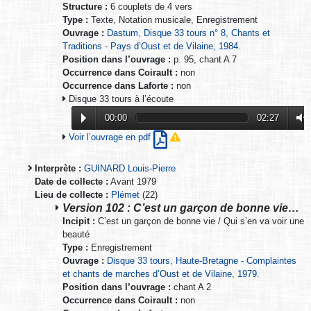
Structure :
6 couplets de 4 vers
Type :
Texte, Notation musicale, Enregistrement
Ouvrage :
Dastum, Disque 33 tours n° 8, Chants et
Traditions - Pays d’Oust et de Vilaine, 1984.
Position dans l’ouvrage :
p. 95, chant A 7
Occurrence dans Coirault :
non
Occurrence dans Laforte :
non
Disque 33 tours à l’écoute
00:00
02:27
Voir l’ouvrage en pdf
Interprète :
GUINARD Louis-Pierre
Date de collecte :
Avant 1979
Lieu de collecte :
Plémet
(22)
Version 102 : C’est un garçon de bonne vie…
Incipit :
C’est un garçon de bonne vie / Qui s’en va voir une
beauté
Type :
Enregistrement
Ouvrage :
Disque 33 tours, Haute-Bretagne - Complaintes
et chants de marches d’Oust et de Vilaine, 1979.
Position dans l’ouvrage :
chant A 2
Occurrence dans Coirault :
non