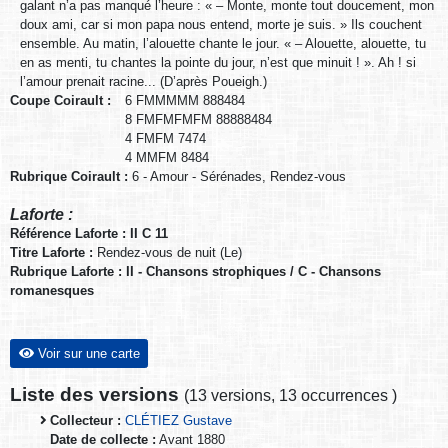
galant n’a pas manqué l’heure : « – Monte, monte tout doucement, mon
doux ami, car si mon papa nous entend, morte je suis. » Ils couchent
ensemble. Au matin, l’alouette chante le jour. « – Alouette, alouette, tu
en as menti, tu chantes la pointe du jour, n’est que minuit ! ». Ah ! si
l’amour prenait racine... (D’après Poueigh.)
Coupe Coirault :
6 FMMMMM 888484
8 FMFMFMFM 88888484
4 FMFM 7474
4 MMFM 8484
Rubrique Coirault :
6 - Amour - Sérénades, Rendez-vous
Laforte :
Référence Laforte : II C 11
Titre Laforte :
Rendez-vous de nuit (Le)
Rubrique Laforte : II - Chansons strophiques / C - Chansons
romanesques
Voir sur une carte
Liste des versions
(
13 versions
,
13 occurrences
)
Collecteur :
CLÉTIEZ Gustave
Date de collecte :
Avant 1880