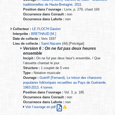
traditionnelles de Haute-Bretagne, 2011.
Position dans l’ouvrage :
Livre, p. 279, chant 169
Occurrence dans Coirault :
non
Occurrence dans Laforte :
non
Collecteur :
LE FLOC'H Gaston
Interprète :
BRETHAUD [M.]
Date de collecte :
Vers 1937
Lieu de collecte :
Saint-Nazaire
(44) [Prézégat]
Version 6 : On ne fut pas deux heures
ensemble
Incipit :
On ne fut pas deux heur’s ensemble, / Que
l’alouette chantait le jour
Structure :
1 couplet de 5 vers
Type :
Notation musicale
Ouvrage :
Guériff (Fernand), Le trésor des chansons
populaires folkloriques recueillies au Pays de Guérande,
1983-2013, 4 tomes.
Position dans l’ouvrage :
Vol. 3, p. 185
Occurrence dans Coirault :
non
Occurrence dans Laforte :
non
Voir l’ouvrage en pdf