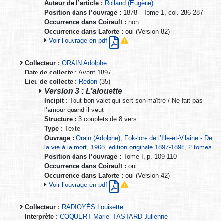
Auteur de l’article :
Rolland (Eugène)
Position dans l’ouvrage :
1878 - Tome 1, col. 286-287
Occurrence dans Coirault :
non
Occurrence dans Laforte :
oui (Version 82)
Voir l’ouvrage en pdf
Collecteur :
ORAIN Adolphe
Date de collecte :
Avant 1897
Lieu de collecte :
Redon
(35)
Version 3 : L’alouette
Incipit :
Tout bon valet qui sert son maître / Ne fait pas
l’amour quand il veut
Structure :
3 couplets de 8 vers
Type :
Texte
Ouvrage :
Orain (Adolphe), Fok-lore de l’Ille-et-Vilaine - De
la vie à la mort, 1968, édition originale 1897-1898, 2 tomes.
Position dans l’ouvrage :
Tome I, p. 109-110
Occurrence dans Coirault :
oui
Occurrence dans Laforte :
oui (Version 42)
Voir l’ouvrage en pdf
Collecteur :
RADIOYÈS Louisette
Interprète :
COQUERT Marie
,
TASTARD Julienne