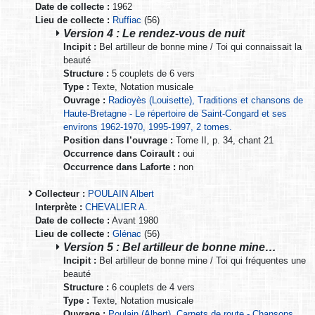
Date de collecte :
1962
Lieu de collecte :
Ruffiac
(56)
Version 4 : Le rendez-vous de nuit
Incipit :
Bel artilleur de bonne mine / Toi qui connaissait la
beauté
Structure :
5 couplets de 6 vers
Type :
Texte, Notation musicale
Ouvrage :
Radioyès (Louisette), Traditions et chansons de
Haute-Bretagne - Le répertoire de Saint-Congard et ses
environs 1962-1970, 1995-1997, 2 tomes.
Position dans l’ouvrage :
Tome II, p. 34, chant 21
Occurrence dans Coirault :
oui
Occurrence dans Laforte :
non
Collecteur :
POULAIN Albert
Interprète :
CHEVALIER A.
Date de collecte :
Avant 1980
Lieu de collecte :
Glénac
(56)
Version 5 : Bel artilleur de bonne mine…
Incipit :
Bel artilleur de bonne mine / Toi qui fréquentes une
beauté
Structure :
6 couplets de 4 vers
Type :
Texte, Notation musicale
Ouvrage :
Poulain (Albert), Carnets de route - Chansons