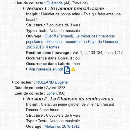
Lieu de collecte :
Guérande
(44) (Pays de)
Version 1 : Si l’amour prenait racine
Incipit :
Marinier de bonne mine / Tois qui fréquente une
beauté
Structure :
7 couplets de 3 vers
Type :
Texte, Notation musicale
Ouvrage :
Guériff (Fernand), Le trésor des chansons
populaires folkloriques recueillies au Pays de Guérande,
1983-2013, 4 tomes.
Position dans l’ouvrage :
Vol. 1, p. 133-134, chant C 17
Occurrence dans Coirault :
oui
Occurrence dans Laforte :
non
Voir l’ouvrage en pdf
Collecteur :
ROLLAND Eugène
Date de collecte :
Avant 1878
Lieu de collecte :
Lorient
(56)
Version 2 : La Chanson du rendez-vous
Incipit :
C’était un jeune gardien de ville / En faisant
l’amour à une brune
Structure :
6 couplets de 6 vers
Type :
Texte, Notation musicale
Ouvrage :
Mélusine, 1878-1912.