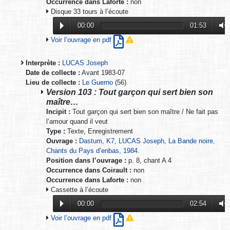
Occurrence dans Laforte :
non
Disque 33 tours à l’écoute
00:00
01:53
Voir l’ouvrage en pdf
Interprète :
LUCAS Joseph
Date de collecte :
Avant 1983-07
Lieu de collecte :
Le Guerno
(56)
Version 103 : Tout garçon qui sert bien son
maître…
Incipit :
Tout garçon qui sert bien son maître / Ne fait pas
l’amour quand il veut
Type :
Texte, Enregistrement
Ouvrage :
Dastum, K7, LUCAS Joseph, La Bande noire,
Chants du Pays d’enbas, 1984.
Position dans l’ouvrage :
p. 8, chant A 4
Occurrence dans Coirault :
non
Occurrence dans Laforte :
non
Cassette à l’écoute
00:00
02:54
Voir l’ouvrage en pdf