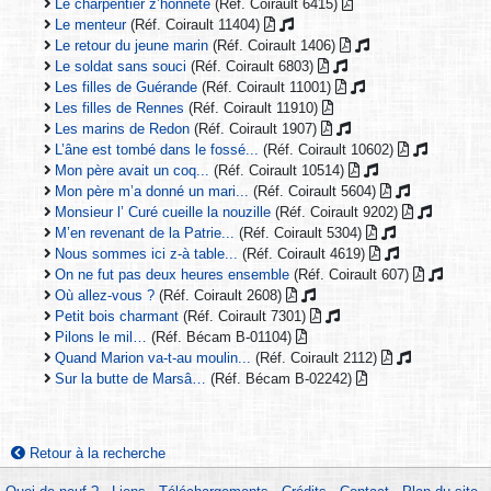
Le charpentier z’honnête
(Réf. Coirault 6415)
Le menteur
(Réf. Coirault 11404)
Le retour du jeune marin
(Réf. Coirault 1406)
Le soldat sans souci
(Réf. Coirault 6803)
Les filles de Guérande
(Réf. Coirault 11001)
Les filles de Rennes
(Réf. Coirault 11910)
Les marins de Redon
(Réf. Coirault 1907)
L’âne est tombé dans le fossé...
(Réf. Coirault 10602)
Mon père avait un coq...
(Réf. Coirault 10514)
Mon père m’a donné un mari...
(Réf. Coirault 5604)
Monsieur l’ Curé cueille la nouzille
(Réf. Coirault 9202)
M’en revenant de la Patrie...
(Réf. Coirault 5304)
Nous sommes ici z-à table...
(Réf. Coirault 4619)
On ne fut pas deux heures ensemble
(Réf. Coirault 607)
Où allez-vous ?
(Réf. Coirault 2608)
Petit bois charmant
(Réf. Coirault 7301)
Pilons le mil…
(Réf. Bécam B-01104)
Quand Marion va-t-au moulin...
(Réf. Coirault 2112)
Sur la butte de Marsâ…
(Réf. Bécam B-02242)
Retour à la recherche