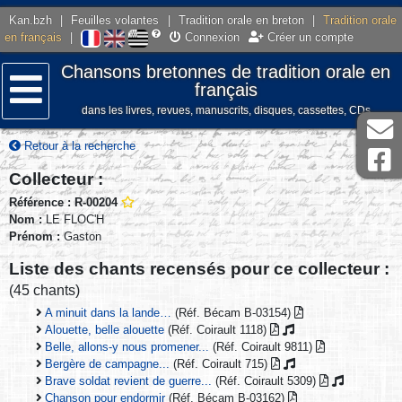
Kan.bzh
|
Feuilles volantes
|
Tradition orale en breton
|
Tradition orale
en français
|
Connexion
Créer un compte
Chansons bretonnes de tradition orale en
français
dans les livres, revues, manuscrits, disques, cassettes, CDs
Menu
Retour à la recherche
Collecteur :
Référence : R-00204
Nom :
LE FLOC'H
Prénom :
Gaston
Liste des chants recensés pour ce collecteur :
(45 chants)
A minuit dans la lande…
(Réf. Bécam B-03154)
Alouette, belle alouette
(Réf. Coirault 1118)
Belle, allons-y nous promener...
(Réf. Coirault 9811)
Bergère de campagne...
(Réf. Coirault 715)
Brave soldat revient de guerre...
(Réf. Coirault 5309)
Chanson pour endormir
(Réf. Bécam B-03162)