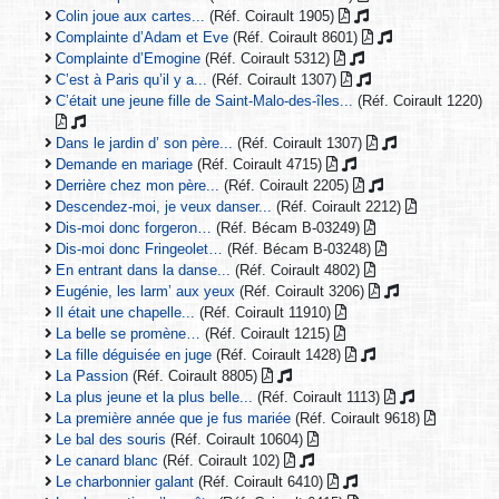
Colin joue aux cartes...
(Réf. Coirault 1905)
Complainte d’Adam et Eve
(Réf. Coirault 8601)
Complainte d’Emogine
(Réf. Coirault 5312)
C’est à Paris qu’il y a...
(Réf. Coirault 1307)
C’était une jeune fille de Saint-Malo-des-îles...
(Réf. Coirault 1220)
Dans le jardin d’ son père...
(Réf. Coirault 1307)
Demande en mariage
(Réf. Coirault 4715)
Derrière chez mon père...
(Réf. Coirault 2205)
Descendez-moi, je veux danser...
(Réf. Coirault 2212)
Dis-moi donc forgeron…
(Réf. Bécam B-03249)
Dis-moi donc Fringeolet…
(Réf. Bécam B-03248)
En entrant dans la danse...
(Réf. Coirault 4802)
Eugénie, les larm’ aux yeux
(Réf. Coirault 3206)
Il était une chapelle...
(Réf. Coirault 11910)
La belle se promène…
(Réf. Coirault 1215)
La fille déguisée en juge
(Réf. Coirault 1428)
La Passion
(Réf. Coirault 8805)
La plus jeune et la plus belle...
(Réf. Coirault 1113)
La première année que je fus mariée
(Réf. Coirault 9618)
Le bal des souris
(Réf. Coirault 10604)
Le canard blanc
(Réf. Coirault 102)
Le charbonnier galant
(Réf. Coirault 6410)