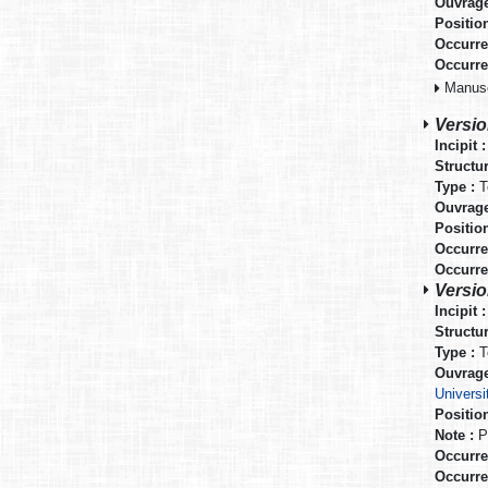
Ouvrage
Positio
Occurre
Occurre
Manuscr
Versio
Incipit :
Structur
Type :
T
Ouvrage
Positio
Occurre
Occurre
Versio
Incipit :
Structur
Type :
T
Ouvrage
Universi
Positio
Note :
Pa
Occurre
Occurre