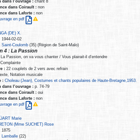
n dans l’ouvrage :
chant 8
nce dans Coirault :
non
nce dans Laforte :
non
’ouvrage en pdf
GA (DE) X.
:
1944-02-02
:
Saint-Coulomb
(35) (Région de Saint-Malo)
n 4 : La Passion
La Passion, on va vous chanter / Vous plairait-il d’entendre
Complainte
e :
22 couplets de 2 vers avec refrain
exte, Notation musicale
 :
Choleau (Jean), Costumes et chants populaires de Haute-Bretagne,1953.
n dans l’ouvrage :
p. 74-79
nce dans Coirault :
oui
nce dans Laforte :
non
’ouvrage en pdf
ÜART Marie
RETON (Mme SUCHET) Rose
:
1875
:
Lamballe
(22)