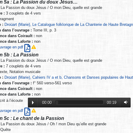
n 5a : La Passion du doux Jésus…
La Passion du doux Jésus / O mon Dieu, quelle est grande
e :
3 couplets de 4 vers
ragment
 :
Droüart (Marie), Le Catalogue folklorique de La Chanterie de Haute Bretagn
n dans l’ouvrage :
Tome III, p. 3
nce dans Coirault :
non
nce dans Laforte :
non
’ouvrage en pdf
n 5b : La Passion
La Passion du doux Jésus / O mon Dieu, quelle est grande
e :
7 couplets de 4 vers
exte, Notation musicale
 :
Droüart (Marie), Cahiers IV a et b, Chansons et Danses populaires de Hau
n dans l’ouvrage :
f° 560 verso-561 verso
nce dans Coirault :
non
nce dans Laforte :
non
it à l’écoute
00:00
00:19
’ouvrage en pdf
n 5c : Le chant de la Passion
La Passion du doux Jésus / Oh ! mon Dieu qu’elle est grande
Quête