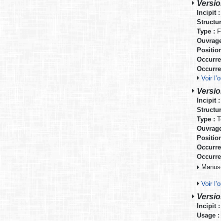
Versio
Incipit :
Structur
Type :
F
Ouvrage
Positio
Occurre
Occurre
Voir l
Versio
Incipit :
Structur
Type :
T
Ouvrage
Positio
Occurre
Occurre
Manuscr
Voir l
Versio
Incipit :
Usage :