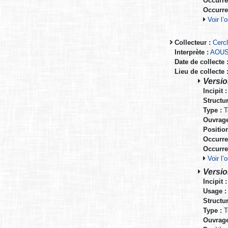
Occurre
Occurre
Voir l
Collecteur :
Cerc
Interprète :
AOUST
Date de collecte 
Lieu de collecte 
Versio
Incipit :
Structur
Type :
T
Ouvrage
Positio
Occurre
Occurre
Voir l
Versio
Incipit :
Usage :
Structur
Type :
T
Ouvrage