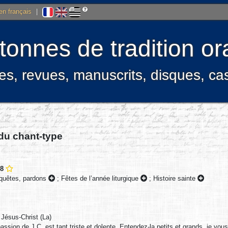
 en français
|
onnes de tradition ora
res, revues, manuscrits, disques, c
 du chant-type
78
 quêtes, pardons
;
Fêtes de l’année liturgique
;
Histoire sainte
Jésus-Christ (La)
assion de J.C. est tant triste et dolente. Entendez-la petits et grands, je vous 