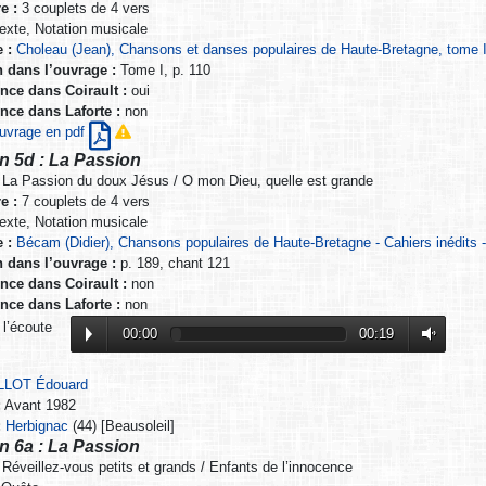
e :
3 couplets de 4 vers
exte, Notation musicale
 :
Choleau (Jean), Chansons et danses populaires de Haute-Bretagne, tome I
n dans l’ouvrage :
Tome I, p. 110
nce dans Coirault :
oui
nce dans Laforte :
non
’ouvrage en pdf
n 5d : La Passion
La Passion du doux Jésus / O mon Dieu, quelle est grande
e :
7 couplets de 4 vers
exte, Notation musicale
 :
Bécam (Didier), Chansons populaires de Haute-Bretagne - Cahiers inédits -
n dans l’ouvrage :
p. 189, chant 121
nce dans Coirault :
non
nce dans Laforte :
non
 l’écoute
00:00
00:19
LLOT Édouard
:
Avant 1982
:
Herbignac
(44) [Beausoleil]
n 6a : La Passion
Réveillez-vous petits et grands / Enfants de l’innocence