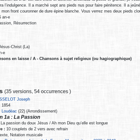
ra l’indulgence. Il a marché sept ans pieds nus pour faire pénitence. Il a je
z mon front couronner de dure épine blanche. Vous verrez mes deux pieds cl
 an-e
assion, Résurrection
ésus-Christ (La)
n-e
ansons en laisse / A - Chansons à sujet religieux (ou hagiographique)
ns
(
35 versions
,
54 occurrences
)
SSELOT Joseph
:
1854
:
Loudéac
(22) (Arrondissement)
n 1a : La Passion
La passion du doux Jésus / Ah mon Dieu qu’elle est longue
e :
10 couplets de 2 vers avec refrain
exte, Notation musicale