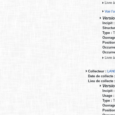
Livre à
Voir l
Versio
Incipit :
Structur
Type :
T
Ouvrage
Positio
Occurre
Occurre
Livre à
Collecteur :
LAN
Date de collecte 
Lieu de collecte 
Versio
Incipit :
Usage :
Type :
T
Ouvrage
Positio