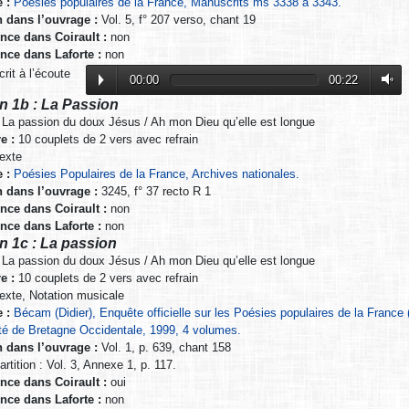
 :
Poésies populaires de la France, Manuscrits ms 3338 à 3343.
n dans l’ouvrage :
Vol. 5, f° 207 verso, chant 19
nce dans Coirault :
non
nce dans Laforte :
non
it à l’écoute
00:00
00:22
n 1b : La Passion
La passion du doux Jésus / Ah mon Dieu qu’elle est longue
e :
10 couplets de 2 vers avec refrain
exte
 :
Poésies Populaires de la France, Archives nationales.
n dans l’ouvrage :
3245, f° 37 recto R 1
nce dans Coirault :
non
nce dans Laforte :
non
n 1c : La passion
La passion du doux Jésus / Ah mon Dieu qu’elle est longue
e :
10 couplets de 2 vers avec refrain
exte, Notation musicale
 :
Bécam (Didier), Enquête officielle sur les Poésies populaires de la France
té de Bretagne Occidentale, 1999, 4 volumes.
n dans l’ouvrage :
Vol. 1, p. 639, chant 158
rtition : Vol. 3, Annexe 1, p. 117.
nce dans Coirault :
oui
nce dans Laforte :
non