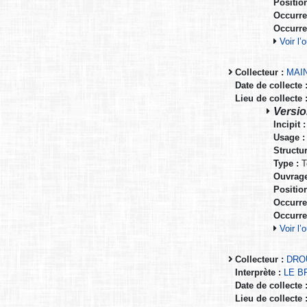
Positio
Occurre
Occurre
Voir l
Collecteur :
MAIN
Date de collecte 
Lieu de collecte 
Versio
Incipit :
Usage :
Structur
Type :
T
Ouvrage
Positio
Occurre
Occurre
Voir l
Collecteur :
DRO
Interprète :
LE B
Date de collecte 
Lieu de collecte 