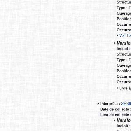
Structur
Type :
T
Ouvrage
Positio
Occurre
Occurre
Voir l
Versio
Incipit :
Structur
Type :
T
Ouvrage
Positio
Occurre
Occurre
Livre à
Interprète :
SÉBI
Date de collecte 
Lieu de collecte 
Versio
Incipit :