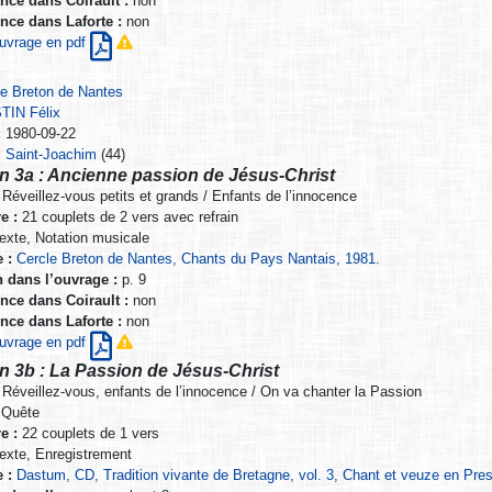
nce dans Coirault :
non
nce dans Laforte :
non
’ouvrage en pdf
le Breton de Nantes
IN Félix
:
1980-09-22
:
Saint-Joachim
(44)
n 3a : Ancienne passion de Jésus-Christ
Réveillez-vous petits et grands / Enfants de l’innocence
e :
21 couplets de 2 vers avec refrain
exte, Notation musicale
 :
Cercle Breton de Nantes, Chants du Pays Nantais, 1981.
n dans l’ouvrage :
p. 9
nce dans Coirault :
non
nce dans Laforte :
non
’ouvrage en pdf
n 3b : La Passion de Jésus-Christ
Réveillez-vous, enfants de l’innocence / On va chanter la Passion
Quête
e :
22 couplets de 1 vers
exte, Enregistrement
 :
Dastum, CD, Tradition vivante de Bretagne, vol. 3, Chant et veuze en Pres