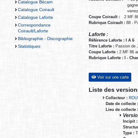
Catalogue Bécam
gagne
Catalogue Coirault
verre
Coupe Coirault :
2 MF 86
Catalogue Laforte
Rubrique Coirault :
88 - P
Correspondance
Coirault/Laforte
Laforte :
Bibliographie - Discographie
Référence Laforte : I A 6
Titre Laforte :
Passion de J
Statistiques
Coupe Laforte :
2 MF 86 a
Rubrique Laforte : I - Ch
Voir sur une carte
Liste des versio
Collecteur :
ROU
Date de collecte 
Lieu de collecte 
Versio
Incipit :
Structur
Type :
T