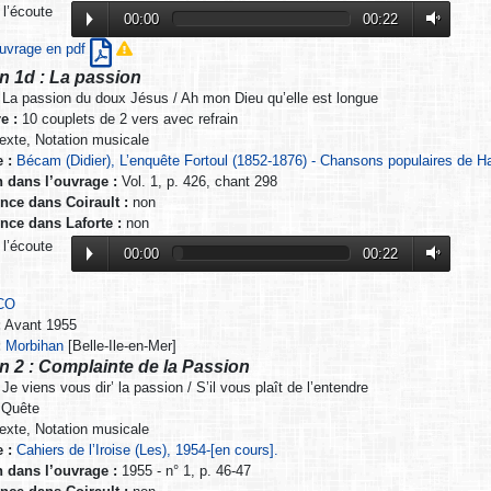
 l’écoute
00:00
00:22
’ouvrage en pdf
n 1d : La passion
La passion du doux Jésus / Ah mon Dieu qu’elle est longue
e :
10 couplets de 2 vers avec refrain
exte, Notation musicale
 :
Bécam (Didier), L’enquête Fortoul (1852-1876) - Chansons populaires de H
n dans l’ouvrage :
Vol. 1, p. 426, chant 298
nce dans Coirault :
non
nce dans Laforte :
non
 l’écoute
00:00
00:22
CO
:
Avant 1955
:
Morbihan
[Belle-Ile-en-Mer]
n 2 : Complainte de la Passion
Je viens vous dir’ la passion / S’il vous plaît de l’entendre
Quête
exte, Notation musicale
 :
Cahiers de l’Iroise (Les), 1954-[en cours].
n dans l’ouvrage :
1955 - n° 1, p. 46-47