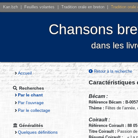
Kan.bzh
|
Feuilles volantes
|
Tradition orale en breton
|
Tradition orale
Chansons bret
dans les liv
Retour à la recherche
Accueil
Caractéristiques
Recherches
Par le chant
Bécam :
Référence Bécam : B-005
Par l’ouvrage
Thème :
Fêtes de l’année,
Par le collectage
Coirault :
Généralités
Référence Coirault : 88 05
Titre Coirault :
Passion de 
Quelques définitions
Résumé Coirault :
« La p