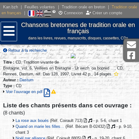
Kan.bzh
|
Feuilles volantes
|
Tradition orale en breton
|
Tradition orale
en français
|
Connexion
Créer un compte
Chansons bretonnes de tradition orale en
français
dans les livres, revues, manuscrits, disques, cassettes, CDs
Menu
Retour à la recherche
Titre :
CD, Tradition vivante de
Bretagne, vol. 6, Veillées en Bretagne - Ur wezh ’oa bopred …, CD,
Rennes, Dastum, réf. Das 128, 1997, Livret 42 p., 14 plages.
Auteur :
Dastum
Type :
CD
Voir l’ouvrage en pdf
Liste des chants présents dans cet ouvrage :
(8 chants)
La rose aux boués
(Réf. Coirault 713)
- p. 5-6, chant 1
Quand on marie les filles…
(Réf. Bécam B-02432)
- p. 9-10,
chant 3
Noël par alliance
(Réf. Coirault 8805)
- p. 19-20, chant 6