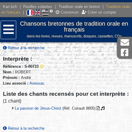
Kan.bzh
|
Feuilles volantes
|
Tradition orale en breton
|
Tradition orale
en français
|
Connexion
Créer un compte
Chansons bretonnes de tradition orale en
français
dans les livres, revues, manuscrits, disques, cassettes, CDs
Menu
Retour à la recherche
Interprète :
Référence : S-00733
Nom :
ROBERT
Prénom :
André
Lieu associé :
Avessac
Liste des chants recensés pour cet interprète :
(1 chant)
La passion de Jésus-Christ
(Réf. Coirault 8805)
Retour à la recherche