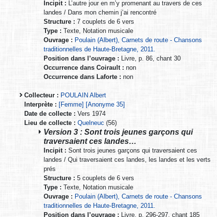
Incipit :
L’autre jour en m’y promenant au travers de ces
landes / Dans mon chemin j’ai rencontré
Structure :
7 couplets de 6 vers
Type :
Texte, Notation musicale
Ouvrage :
Poulain (Albert), Carnets de route - Chansons
traditionnelles de Haute-Bretagne, 2011.
Position dans l’ouvrage :
Livre, p. 86, chant 30
Occurrence dans Coirault :
non
Occurrence dans Laforte :
non
Collecteur :
POULAIN Albert
Interprète :
[Femme] [Anonyme 35]
Date de collecte :
Vers 1974
Lieu de collecte :
Quelneuc
(56)
Version 3 : Sont trois jeunes garçons qui
traversaient ces landes…
Incipit :
Sont trois jeunes garçons qui traversaient ces
landes / Qui traversaient ces landes, les landes et les verts
prés
Structure :
5 couplets de 6 vers
Type :
Texte, Notation musicale
Ouvrage :
Poulain (Albert), Carnets de route - Chansons
traditionnelles de Haute-Bretagne, 2011.
Position dans l’ouvrage :
Livre, p. 296-297, chant 185