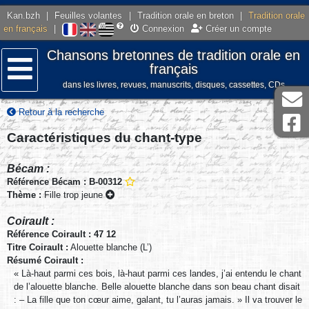
Kan.bzh
|
Feuilles volantes
|
Tradition orale en breton
|
Tradition orale
en français
|
Connexion
Créer un compte
Chansons bretonnes de tradition orale en
français
dans les livres, revues, manuscrits, disques, cassettes, CDs
Menu
Retour à la recherche
Caractéristiques du chant-type
Bécam :
Référence Bécam : B-00312
Thème :
Fille trop jeune
Coirault :
Référence Coirault : 47 12
Titre Coirault :
Alouette blanche (L’)
Résumé Coirault :
« Là-haut parmi ces bois, là-haut parmi ces landes, j’ai entendu le chant
de l’alouette blanche. Belle alouette blanche dans son beau chant disait
: – La fille que ton cœur aime, galant, tu l’auras jamais. » Il va trouver le