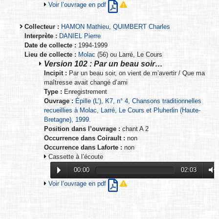
Voir l’ouvrage en pdf
Collecteur :
HAMON Mathieu
,
QUIMBERT Charles
Interprète :
DANIEL Pierre
Date de collecte :
1994-1999
Lieu de collecte :
Molac
(56) ou Larré, Le Cours
Version 102 : Par un beau soir…
Incipit :
Par un beau soir, on vient de m’avertir / Que ma
maîtresse avait changé d’ami
Type :
Enregistrement
Ouvrage :
Épille (L’), K7, n° 4, Chansons traditionnelles
recueillies à Molac, Larré, Le Cours et Pluherlin (Haute-
Bretagne), 1999.
Position dans l’ouvrage :
chant A 2
Occurrence dans Coirault :
non
Occurrence dans Laforte :
non
Cassette à l’écoute
00:00
02:03
Voir l’ouvrage en pdf