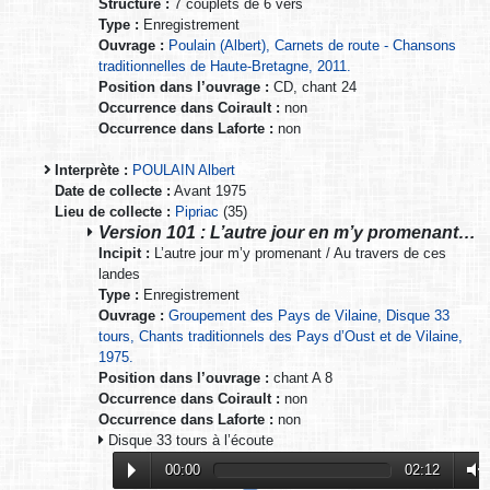
Structure :
7 couplets de 6 vers
Type :
Enregistrement
Ouvrage :
Poulain (Albert), Carnets de route - Chansons
traditionnelles de Haute-Bretagne, 2011.
Position dans l’ouvrage :
CD, chant 24
Occurrence dans Coirault :
non
Occurrence dans Laforte :
non
Interprète :
POULAIN Albert
Date de collecte :
Avant 1975
Lieu de collecte :
Pipriac
(35)
Version 101 : L’autre jour en m’y promenant…
Incipit :
L’autre jour m’y promenant / Au travers de ces
landes
Type :
Enregistrement
Ouvrage :
Groupement des Pays de Vilaine, Disque 33
tours, Chants traditionnels des Pays d’Oust et de Vilaine,
1975.
Position dans l’ouvrage :
chant A 8
Occurrence dans Coirault :
non
Occurrence dans Laforte :
non
Disque 33 tours à l’écoute
00:00
02:12