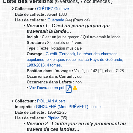
Liste des versions
(
6 versions
,
7 occurrences
)
Collecteur :
CLÉTIEZ Gustave
Date de collecte :
Avant 1880
Lieu de collecte :
Guérande
(44) (Pays de)
Version 1 : C’est un jeune garçon qui
traversait la lande…
Incipit :
C’est un jeune garçon / Qui traversait la lande
Structure :
2 couplets de 4 vers
Type :
Texte, Notation musicale
Ouvrage :
Guériff (Fernand), Le trésor des chansons
populaires folkloriques recueillies au Pays de Guérande,
1983-2013, 4 tomes.
Position dans l’ouvrage :
Vol. 1, p. 142 [2], chant C 28
Occurrence dans Coirault :
oui
Occurrence dans Laforte :
non
Voir l’ouvrage en pdf
Collecteur :
POULAIN Albert
Interprète :
GINGUENÉ (Mme PRÉVERT) Louise
Date de collecte :
1959-12-25
Lieu de collecte :
Pipriac
(35)
Version 2 : L’autre jour en m’y promenant au
travers de ces landes…