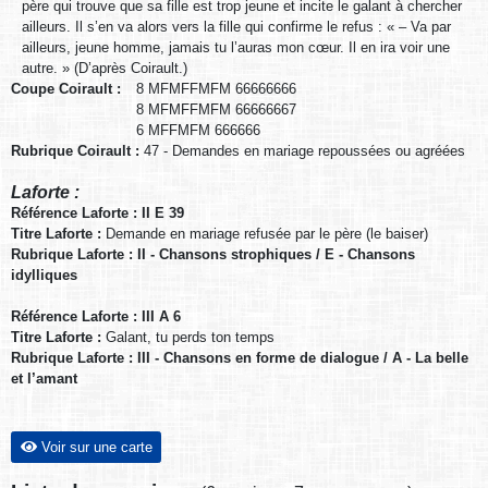
père qui trouve que sa fille est trop jeune et incite le galant à chercher
ailleurs. Il s’en va alors vers la fille qui confirme le refus : « – Va par
ailleurs, jeune homme, jamais tu l’auras mon cœur. Il en ira voir une
autre. » (D’après Coirault.)
Coupe Coirault :
8 MFMFFMFM 66666666
8 MFMFFMFM 66666667
6 MFFMFM 666666
Rubrique Coirault :
47 - Demandes en mariage repoussées ou agréées
Laforte :
Référence Laforte : II E 39
Titre Laforte :
Demande en mariage refusée par le père (le baiser)
Rubrique Laforte : II - Chansons strophiques / E - Chansons
idylliques
Référence Laforte : III A 6
Titre Laforte :
Galant, tu perds ton temps
Rubrique Laforte : III - Chansons en forme de dialogue / A - La belle
et l’amant
Voir sur une carte