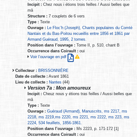
Incipit :
Chez nous i étions trois feilles / Aussi belles que
mâ
Structure :
7 couplets de 6 vers
Type :
Texte
Ouvrage :
Le Floc’h (Joseph), Chants populaires du Comté
Nantais et du Bas-Poitou recueillis entre 1856 et 1861 par
Armand Guéraud, 1995, 2 tomes.
Position dans l’ouvrage :
Tome II, p. 510, chant B
Occurrence dans Coirault :
oui
Voir l’ouvrage en pdf
Collecteur :
BRISSONNIÈRE
Date de collecte :
Avant 1861
Lieu de collecte :
Nantes
(44)
Version 7a : Mon amoureux
Incipit :
Cheuz nous y étions tras feilles / Aussi belles que
mâ
Type :
Texte
Ouvrage :
Guéraud (Armand), Manuscrits, ms 2217, ms
2218, ms 2219,ms 2220, ms 2221, ms 2222, ms 223, ms
2224, 534 feuillets, 1856-1861.
Position dans l’ouvrage :
Ms 2223, p. 171-172 [1]
Occurrence dans Coirault :
oui