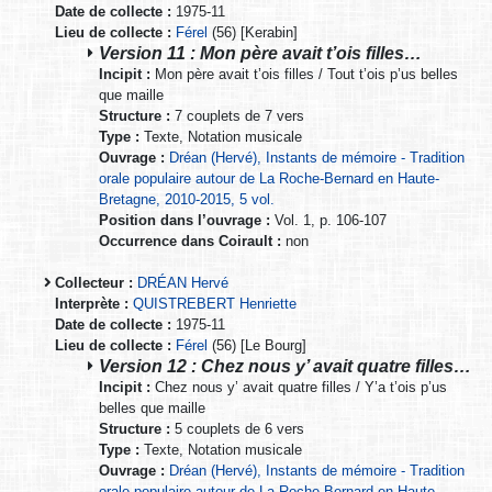
Date de collecte :
1975-11
Lieu de collecte :
Férel
(56) [Kerabin]
Version 11 : Mon père avait t’ois filles…
Incipit :
Mon père avait t’ois filles / Tout t’ois p’us belles
que maille
Structure :
7 couplets de 7 vers
Type :
Texte, Notation musicale
Ouvrage :
Dréan (Hervé), Instants de mémoire - Tradition
orale populaire autour de La Roche-Bernard en Haute-
Bretagne, 2010-2015, 5 vol.
Position dans l’ouvrage :
Vol. 1, p. 106-107
Occurrence dans Coirault :
non
Collecteur :
DRÉAN Hervé
Interprète :
QUISTREBERT Henriette
Date de collecte :
1975-11
Lieu de collecte :
Férel
(56) [Le Bourg]
Version 12 : Chez nous y’ avait quatre filles…
Incipit :
Chez nous y’ avait quatre filles / Y’a t’ois p’us
belles que maille
Structure :
5 couplets de 6 vers
Type :
Texte, Notation musicale
Ouvrage :
Dréan (Hervé), Instants de mémoire - Tradition
orale populaire autour de La Roche-Bernard en Haute-