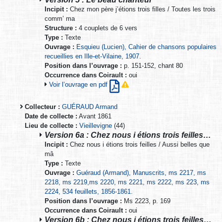
Incipit :
Chez mon père j’étions trois filles / Toutes les trois
comm’ ma
Structure :
4 couplets de 6 vers
Type :
Texte
Ouvrage :
Esquieu (Lucien), Cahier de chansons populaires
recueillies en Ille-et-Vilaine, 1907.
Position dans l’ouvrage :
p. 151-152, chant 80
Occurrence dans Coirault :
oui
Voir l’ouvrage en pdf
Collecteur :
GUÉRAUD Armand
Date de collecte :
Avant 1861
Lieu de collecte :
Vieillevigne
(44)
Version 6a : Chez nous i étions trois feilles…
Incipit :
Chez nous i étions trois feilles / Aussi belles que
mâ
Type :
Texte
Ouvrage :
Guéraud (Armand), Manuscrits, ms 2217, ms
2218, ms 2219,ms 2220, ms 2221, ms 2222, ms 223, ms
2224, 534 feuillets, 1856-1861.
Position dans l’ouvrage :
Ms 2223, p. 169
Occurrence dans Coirault :
oui
Version 6b : Chez nous i étions trois feilles…