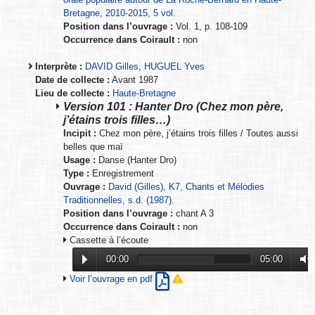
Bretagne, 2010-2015, 5 vol.
Position dans l’ouvrage :
Vol. 1, p. 108-109
Occurrence dans Coirault :
non
Interprète :
DAVID Gilles
,
HUGUEL Yves
Date de collecte :
Avant 1987
Lieu de collecte :
Haute-Bretagne
Version 101 : Hanter Dro (Chez mon père,
j’étains trois filles…)
Incipit :
Chez mon père, j’étains trois filles / Toutes aussi
belles que maï
Usage :
Danse (Hanter Dro)
Type :
Enregistrement
Ouvrage :
David (Gilles), K7, Chants et Mélodies
Traditionnelles, s.d. (1987).
Position dans l’ouvrage :
chant A 3
Occurrence dans Coirault :
non
Cassette à l’écoute
00:00
05:00
Voir l’ouvrage en pdf