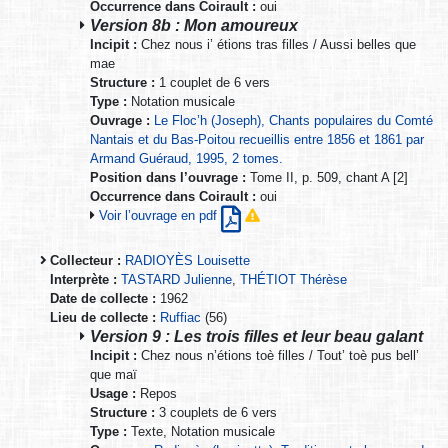
Occurrence dans Coirault :
oui
Version 8b : Mon amoureux
Incipit :
Chez nous i’ étions tras filles / Aussi belles que
mae
Structure :
1 couplet de 6 vers
Type :
Notation musicale
Ouvrage :
Le Floc’h (Joseph), Chants populaires du Comté
Nantais et du Bas-Poitou recueillis entre 1856 et 1861 par
Armand Guéraud, 1995, 2 tomes.
Position dans l’ouvrage :
Tome II, p. 509, chant A [2]
Occurrence dans Coirault :
oui
Voir l’ouvrage en pdf
Collecteur :
RADIOYÈS Louisette
Interprète :
TASTARD Julienne
,
THÉTIOT Thérèse
Date de collecte :
1962
Lieu de collecte :
Ruffiac
(56)
Version 9 : Les trois filles et leur beau galant
Incipit :
Chez nous n’étions toè filles / Tout’ toè pus bell’
que maï
Usage :
Repos
Structure :
3 couplets de 6 vers
Type :
Texte, Notation musicale