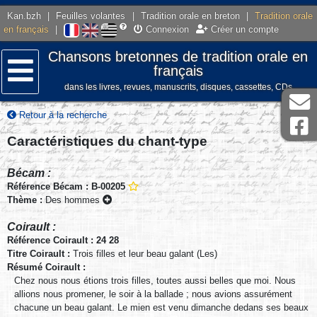
Kan.bzh
|
Feuilles volantes
|
Tradition orale en breton
|
Tradition orale
en français
|
Connexion
Créer un compte
Chansons bretonnes de tradition orale en
français
dans les livres, revues, manuscrits, disques, cassettes, CDs
Menu
Retour à la recherche
Caractéristiques du chant-type
Bécam :
Référence Bécam : B-00205
Thème :
Des hommes
Coirault :
Référence Coirault : 24 28
Titre Coirault :
Trois filles et leur beau galant (Les)
Résumé Coirault :
Chez nous nous étions trois filles, toutes aussi belles que moi. Nous
allions nous promener, le soir à la ballade ; nous avions assurément
chacune un beau galant. Le mien est venu dimanche dedans ses beaux