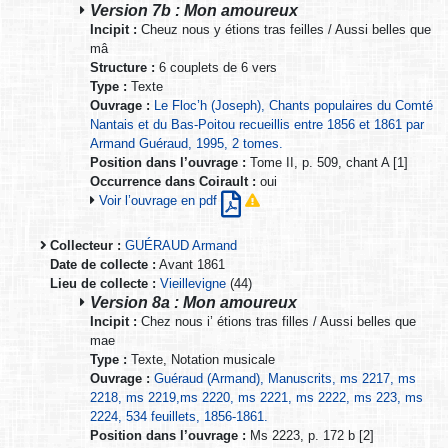
Version 7b : Mon amoureux
Incipit :
Cheuz nous y étions tras feilles / Aussi belles que
mâ
Structure :
6 couplets de 6 vers
Type :
Texte
Ouvrage :
Le Floc’h (Joseph), Chants populaires du Comté
Nantais et du Bas-Poitou recueillis entre 1856 et 1861 par
Armand Guéraud, 1995, 2 tomes.
Position dans l’ouvrage :
Tome II, p. 509, chant A [1]
Occurrence dans Coirault :
oui
Voir l’ouvrage en pdf
Collecteur :
GUÉRAUD Armand
Date de collecte :
Avant 1861
Lieu de collecte :
Vieillevigne
(44)
Version 8a : Mon amoureux
Incipit :
Chez nous i’ étions tras filles / Aussi belles que
mae
Type :
Texte, Notation musicale
Ouvrage :
Guéraud (Armand), Manuscrits, ms 2217, ms
2218, ms 2219,ms 2220, ms 2221, ms 2222, ms 223, ms
2224, 534 feuillets, 1856-1861.
Position dans l’ouvrage :
Ms 2223, p. 172 b [2]