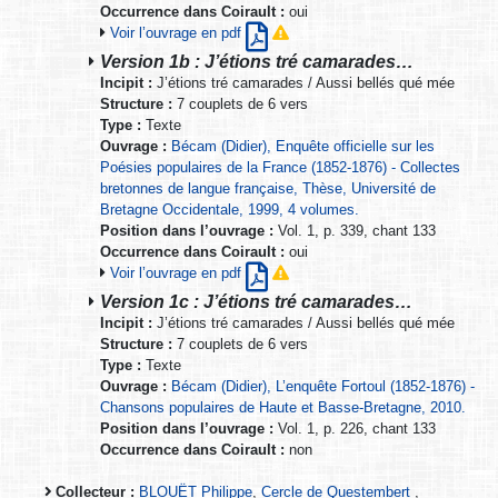
Occurrence dans Coirault :
oui
Voir l’ouvrage en pdf
Version 1b : J’étions tré camarades…
Incipit :
J’étions tré camarades / Aussi bellés qué mée
Structure :
7 couplets de 6 vers
Type :
Texte
Ouvrage :
Bécam (Didier), Enquête officielle sur les
Poésies populaires de la France (1852-1876) - Collectes
bretonnes de langue française, Thèse, Université de
Bretagne Occidentale, 1999, 4 volumes.
Position dans l’ouvrage :
Vol. 1, p. 339, chant 133
Occurrence dans Coirault :
oui
Voir l’ouvrage en pdf
Version 1c : J’étions tré camarades…
Incipit :
J’étions tré camarades / Aussi bellés qué mée
Structure :
7 couplets de 6 vers
Type :
Texte
Ouvrage :
Bécam (Didier), L’enquête Fortoul (1852-1876) -
Chansons populaires de Haute et Basse-Bretagne, 2010.
Position dans l’ouvrage :
Vol. 1, p. 226, chant 133
Occurrence dans Coirault :
non
Collecteur :
BLOUËT Philippe
,
Cercle de Questembert
,