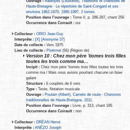
Ouvrage :
Radioyès (Louisette), Traditions et chansons de
Haute-Bretagne - Le répertoire de Saint-Congard et ses
environs 1962-1970, 1995-1997, 2 tomes.
Position dans l’ouvrage :
Tome II, p. 286-287, chant 256
Occurrence dans Coirault :
oui
Collecteur :
ORIO Jean-Guy
Interprète :
[X] [Anonyme 37]
Date de collecte :
Vers 1975
Lieu de collecte :
Ploërmel
(56) (Région de)
Version 10 : Chez mon père ’tiomes trois filles
toutes les trois comme ma…
Incipit :
Chez mon père ’tiomes trois filles toutes les trois
comme ma / Mais nous avions pourtant chacune un biaw
galant
Structure :
6 couplets de 6 vers
Type :
Texte, Notation musicale
Ouvrage :
Poulain (Albert), Carnets de route - Chansons
traditionnelles de Haute-Bretagne, 2011.
Position dans l’ouvrage :
Livre, p. 313, chant 195
Occurrence dans Coirault :
non
Collecteur :
DRÉAN Hervé
Interprète :
ANÉZO Joseph