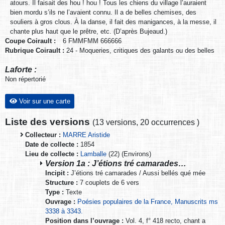
atours. Il faisait des hou ! hou ! Tous les chiens du village l’auraient
bien mordu s’ils ne l’avaient connu. Il a de belles chemises, des
souliers à gros clous. À la danse, il fait des manigances, à la messe, il
chante plus haut que le prêtre, etc. (D’après Bujeaud.)
Coupe Coirault :
6 FMMFMM 666666
Rubrique Coirault :
24 - Moqueries, critiques des galants ou des belles
Laforte :
Non répertorié
Voir sur une carte
Liste des versions
(
13 versions
,
20 occurrences
)
Collecteur :
MARRE Aristide
Date de collecte :
1854
Lieu de collecte :
Lamballe
(22) (Environs)
Version 1a : J’étions tré camarades…
Incipit :
J’étions tré camarades / Aussi bellés qué mée
Structure :
7 couplets de 6 vers
Type :
Texte
Ouvrage :
Poésies populaires de la France, Manuscrits ms
3338 à 3343.
Position dans l’ouvrage :
Vol. 4, f° 418 recto, chant a