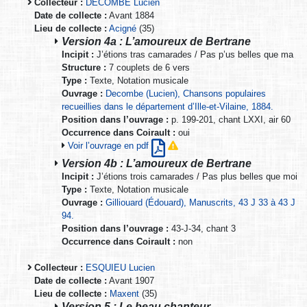
Collecteur :
DECOMBE Lucien
Date de collecte :
Avant 1884
Lieu de collecte :
Acigné
(35)
Version 4a : L’amoureux de Bertrane
Incipit :
J’étions tras camarades / Pas p’us belles que ma
Structure :
7 couplets de 6 vers
Type :
Texte, Notation musicale
Ouvrage :
Decombe (Lucien), Chansons populaires
recueillies dans le département d’Ille-et-Vilaine, 1884.
Position dans l’ouvrage :
p. 199-201, chant LXXI, air 60
Occurrence dans Coirault :
oui
Voir l’ouvrage en pdf
Version 4b : L’amoureux de Bertrane
Incipit :
J’étions trois camarades / Pas plus belles que moi
Type :
Texte, Notation musicale
Ouvrage :
Gilliouard (Édouard), Manuscrits, 43 J 33 à 43 J
94.
Position dans l’ouvrage :
43-J-34, chant 3
Occurrence dans Coirault :
non
Collecteur :
ESQUIEU Lucien
Date de collecte :
Avant 1907
Lieu de collecte :
Maxent
(35)
Version 5 : Le beau chanteur