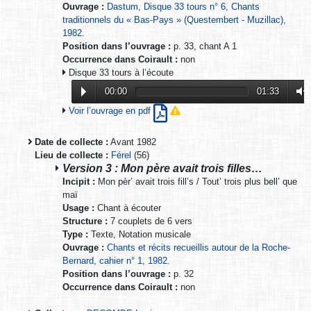
Ouvrage :
Dastum, Disque 33 tours n° 6, Chants
traditionnels du « Bas-Pays » (Questembert - Muzillac),
1982.
Position dans l’ouvrage :
p. 33, chant A 1
Occurrence dans Coirault :
non
Disque 33 tours à l’écoute
00:00
01:33
Voir l’ouvrage en pdf
Date de collecte :
Avant 1982
Lieu de collecte :
Férel
(56)
Version 3 : Mon père avait trois filles…
Incipit :
Mon pèr’ avait trois fill’s / Tout’ trois plus bell’ que
maï
Usage :
Chant à écouter
Structure :
7 couplets de 6 vers
Type :
Texte, Notation musicale
Ouvrage :
Chants et récits recueillis autour de la Roche-
Bernard, cahier n° 1, 1982.
Position dans l’ouvrage :
p. 32
Occurrence dans Coirault :
non