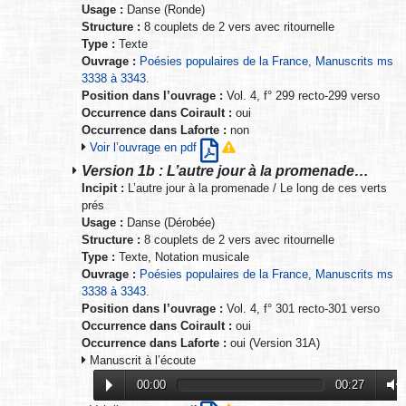
Usage :
Danse (Ronde)
Structure :
8 couplets de 2 vers avec ritournelle
Type :
Texte
Ouvrage :
Poésies populaires de la France, Manuscrits ms
3338 à 3343.
Position dans l’ouvrage :
Vol. 4, f° 299 recto-299 verso
Occurrence dans Coirault :
oui
Occurrence dans Laforte :
non
Voir l’ouvrage en pdf
Version 1b : L’autre jour à la promenade…
Incipit :
L’autre jour à la promenade / Le long de ces verts
prés
Usage :
Danse (Dérobée)
Structure :
8 couplets de 2 vers avec ritournelle
Type :
Texte, Notation musicale
Ouvrage :
Poésies populaires de la France, Manuscrits ms
3338 à 3343.
Position dans l’ouvrage :
Vol. 4, f° 301 recto-301 verso
Occurrence dans Coirault :
oui
Occurrence dans Laforte :
oui (Version 31A)
Manuscrit à l’écoute
00:00
00:27