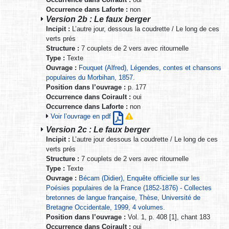
Occurrence dans Laforte :
non
Version 2b : Le faux berger
Incipit :
L’autre jour, dessous la coudrette / Le long de ces
verts prés
Structure :
7 couplets de 2 vers avec ritournelle
Type :
Texte
Ouvrage :
Fouquet (Alfred), Légendes, contes et chansons
populaires du Morbihan, 1857.
Position dans l’ouvrage :
p. 177
Occurrence dans Coirault :
oui
Occurrence dans Laforte :
non
Voir l’ouvrage en pdf
Version 2c : Le faux berger
Incipit :
L’autre jour dessous la coudrette / Le long de ces
verts prés
Structure :
7 couplets de 2 vers avec ritournelle
Type :
Texte
Ouvrage :
Bécam (Didier), Enquête officielle sur les
Poésies populaires de la France (1852-1876) - Collectes
bretonnes de langue française, Thèse, Université de
Bretagne Occidentale, 1999, 4 volumes.
Position dans l’ouvrage :
Vol. 1, p. 408 [1], chant 183
Occurrence dans Coirault :
oui