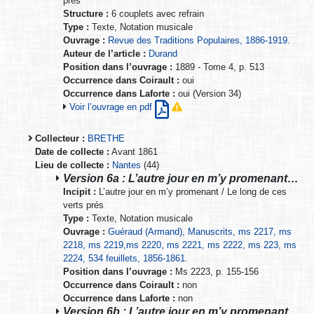
prés
Structure :
6 couplets avec refrain
Type :
Texte, Notation musicale
Ouvrage :
Revue des Traditions Populaires, 1886-1919.
Auteur de l’article :
Durand
Position dans l’ouvrage :
1889 - Tome 4, p. 513
Occurrence dans Coirault :
oui
Occurrence dans Laforte :
oui (Version 34)
Voir l’ouvrage en pdf
Collecteur :
BRETHE
Date de collecte :
Avant 1861
Lieu de collecte :
Nantes
(44)
Version 6a : L’autre jour en m’y promenant…
Incipit :
L’autre jour en m’y promenant / Le long de ces
verts prés
Type :
Texte, Notation musicale
Ouvrage :
Guéraud (Armand), Manuscrits, ms 2217, ms
2218, ms 2219,ms 2220, ms 2221, ms 2222, ms 223, ms
2224, 534 feuillets, 1856-1861.
Position dans l’ouvrage :
Ms 2223, p. 155-156
Occurrence dans Coirault :
non
Occurrence dans Laforte :
non
Version 6b : L’autre jour en m’y promenant…