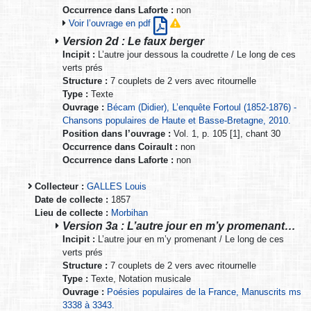
Occurrence dans Laforte :
non
Voir l’ouvrage en pdf
Version 2d : Le faux berger
Incipit :
L’autre jour dessous la coudrette / Le long de ces
verts prés
Structure :
7 couplets de 2 vers avec ritournelle
Type :
Texte
Ouvrage :
Bécam (Didier), L’enquête Fortoul (1852-1876) -
Chansons populaires de Haute et Basse-Bretagne, 2010.
Position dans l’ouvrage :
Vol. 1, p. 105 [1], chant 30
Occurrence dans Coirault :
non
Occurrence dans Laforte :
non
Collecteur :
GALLES Louis
Date de collecte :
1857
Lieu de collecte :
Morbihan
Version 3a : L’autre jour en m’y promenant…
Incipit :
L’autre jour en m’y promenant / Le long de ces
verts prés
Structure :
7 couplets de 2 vers avec ritournelle
Type :
Texte, Notation musicale
Ouvrage :
Poésies populaires de la France, Manuscrits ms
3338 à 3343.