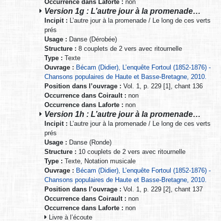
Occurrence dans Laforte :
non
Version 1g : L’autre jour à la promenade…
Incipit :
L’autre jour à la promenade / Le long de ces verts
prés
Usage :
Danse (Dérobée)
Structure :
8 couplets de 2 vers avec ritournelle
Type :
Texte
Ouvrage :
Bécam (Didier), L’enquête Fortoul (1852-1876) -
Chansons populaires de Haute et Basse-Bretagne, 2010.
Position dans l’ouvrage :
Vol. 1, p. 229 [1], chant 136
Occurrence dans Coirault :
non
Occurrence dans Laforte :
non
Version 1h : L’autre jour à la promenade…
Incipit :
L’autre jour à la promenade / Le long de ces verts
prés
Usage :
Danse (Ronde)
Structure :
10 couplets de 2 vers avec ritournelle
Type :
Texte, Notation musicale
Ouvrage :
Bécam (Didier), L’enquête Fortoul (1852-1876) -
Chansons populaires de Haute et Basse-Bretagne, 2010.
Position dans l’ouvrage :
Vol. 1, p. 229 [2], chant 137
Occurrence dans Coirault :
non
Occurrence dans Laforte :
non
Livre à l’écoute