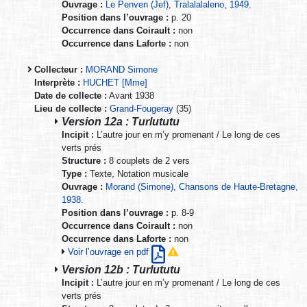
Ouvrage :
Le Penven (Jef), Tralalalaleno, 1949.
Position dans l’ouvrage :
p. 20
Occurrence dans Coirault :
non
Occurrence dans Laforte :
non
Collecteur :
MORAND Simone
Interprète :
HUCHET [Mme]
Date de collecte :
Avant 1938
Lieu de collecte :
Grand-Fougeray
(35)
Version 12a : Turlututu
Incipit :
L’autre jour en m’y promenant / Le long de ces
verts prés
Structure :
8 couplets de 2 vers
Type :
Texte, Notation musicale
Ouvrage :
Morand (Simone), Chansons de Haute-Bretagne,
1938.
Position dans l’ouvrage :
p. 8-9
Occurrence dans Coirault :
non
Occurrence dans Laforte :
non
Voir l’ouvrage en pdf
Version 12b : Turlututu
Incipit :
L’autre jour en m’y promenant / Le long de ces
verts prés