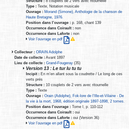
Structure :
8 couplets de 2 vers avec ritournelle
Type :
Texte, Notation musicale
Ouvrage :
Morand (Simone), Anthologie de la chanson de
Haute Bretagne, 1976.
Position dans l’ouvrage :
p. 168, chant 139
Occurrence dans Coirault :
non
Occurrence dans Laforte :
non
Voir l’ouvrage en pdf
Collecteur :
ORAIN Adolphe
Date de collecte :
Avant 1897
Lieu de collecte :
Grand-Fougeray
(35)
Version 13 : Le tur lu tu tu
Incipit :
En m’en allant sous la coudrette / Le long de ces
verts prés
Structure :
10 couplets de 2 vers avec ritournelle
Type :
Texte
Ouvrage :
Orain (Adolphe), Fok-lore de l’Ille-et-Vilaine - De
la vie à la mort, 1968, édition originale 1897-1898, 2 tomes.
Position dans l’ouvrage :
Tome I, p. 110-112
Occurrence dans Coirault :
oui
Occurrence dans Laforte :
oui (Version 36)
Voir l’ouvrage en pdf