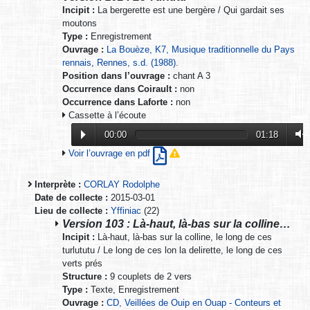
Incipit :
La bergerette est une bergère / Qui gardait ses
moutons
Type :
Enregistrement
Ouvrage :
La Bouèze, K7, Musique traditionnelle du Pays
rennais, Rennes, s.d. (1988).
Position dans l’ouvrage :
chant A 3
Occurrence dans Coirault :
non
Occurrence dans Laforte :
non
Cassette à l’écoute
00:00
01:18
Voir l’ouvrage en pdf
Interprète :
CORLAY Rodolphe
Date de collecte :
2015-03-01
Lieu de collecte :
Yffiniac
(22)
Version 103 : Là-haut, là-bas sur la colline…
Incipit :
Là-haut, là-bas sur la colline, le long de ces
turlututu / Le long de ces lon la delirette, le long de ces
verts prés
Structure :
9 couplets de 2 vers
Type :
Texte, Enregistrement
Ouvrage :
CD, Veillées de Ouip en Ouap - Conteurs et