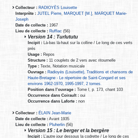
Collecteur :
RADIOYÈS Louisette
Interprète :
JUTEL Pierre
,
MARQUET [M.]
,
MARQUET Marie-
Joseph
Date de collecte :
1967
Lieu de collecte :
Ruffiac
(56)
Version 14 : Turlututu
Incipit :
Là-bas là-haut sur la colline / Le long de ces verts
prés
Usage :
Repos
Structure :
11 couplets de 2 vers avec ritournelle
Type :
Texte, Notation musicale
Ouvrage :
Radioyès (Louisette), Traditions et chansons de
Haute-Bretagne - Le répertoire de Saint-Congard et ses
environs 1962-1970, 1995-1997, 2 tomes.
Position dans l’ouvrage :
Tome I, p. 173, chant 103
Occurrence dans Coirault :
oui
Occurrence dans Laforte :
non
Collecteur :
ÉLAIN Jean-Marie
Date de collecte :
Avant 1935
Lieu de collecte :
Pluherlin
(56)
Version 15 : Le berger et la bergère
Incipit :
L’autre jour dessous la codrette / Le long de ces