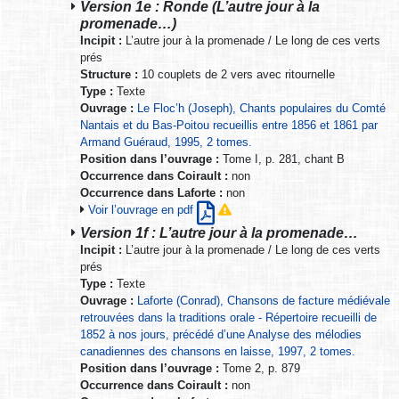
Version 1e : Ronde (L’autre jour à la
promenade…)
Incipit :
L’autre jour à la promenade / Le long de ces verts
prés
Structure :
10 couplets de 2 vers avec ritournelle
Type :
Texte
Ouvrage :
Le Floc’h (Joseph), Chants populaires du Comté
Nantais et du Bas-Poitou recueillis entre 1856 et 1861 par
Armand Guéraud, 1995, 2 tomes.
Position dans l’ouvrage :
Tome I, p. 281, chant B
Occurrence dans Coirault :
non
Occurrence dans Laforte :
non
Voir l’ouvrage en pdf
Version 1f : L’autre jour à la promenade…
Incipit :
L’autre jour à la promenade / Le long de ces verts
prés
Type :
Texte
Ouvrage :
Laforte (Conrad), Chansons de facture médiévale
retrouvées dans la traditions orale - Répertoire recueilli de
1852 à nos jours, précédé d’une Analyse des mélodies
canadiennes des chansons en laisse, 1997, 2 tomes.
Position dans l’ouvrage :
Tome 2, p. 879
Occurrence dans Coirault :
non