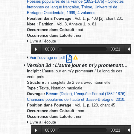
Poésies populaires de la France (1852-1876) - Collectes
bretonnes de langue française, Thèse, Université de
Bretagne Occidentale, 1999, 4 volumes.
Position dans l’ouvrage :
Vol. 1, p. 408 [2], chant 201
Note :
Partition : Vol. 3, Annexe 1, p. 81.
Occurrence dans Coirault :
oui
Occurrence dans Laforte :
non
Livre à l’écoute
00:00
00:21
Voir l’ouvrage en pdf
Version 3d : L’autre jour en m’y promenant…
Incipit :
L’autre jour en m’y promenant / Le long de ces
verts prés
Structure :
7 couplets de 2 vers avec ritournelle
Type :
Texte, Notation musicale
Ouvrage :
Bécam (Didier), L’enquête Fortoul (1852-1876) -
Chansons populaires de Haute et Basse-Bretagne, 2010.
Position dans l’ouvrage :
Vol. 1, p. 120, chant 45
Occurrence dans Coirault :
non
Occurrence dans Laforte :
non
Livre à l’écoute
00:00
00:21