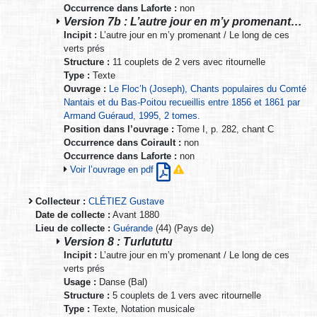
Occurrence dans Laforte :
non
Version 7b : L’autre jour en m’y promenant…
Incipit :
L’autre jour en m’y promenant / Le long de ces
verts prés
Structure :
11 couplets de 2 vers avec ritournelle
Type :
Texte
Ouvrage :
Le Floc’h (Joseph), Chants populaires du Comté
Nantais et du Bas-Poitou recueillis entre 1856 et 1861 par
Armand Guéraud, 1995, 2 tomes.
Position dans l’ouvrage :
Tome I, p. 282, chant C
Occurrence dans Coirault :
non
Occurrence dans Laforte :
non
Voir l’ouvrage en pdf
Collecteur :
CLÉTIEZ Gustave
Date de collecte :
Avant 1880
Lieu de collecte :
Guérande
(44) (Pays de)
Version 8 : Turlututu
Incipit :
L’autre jour en m’y promenant / Le long de ces
verts prés
Usage :
Danse (Bal)
Structure :
5 couplets de 1 vers avec ritournelle
Type :
Texte, Notation musicale