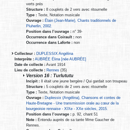
verts prés
Structure :
8 couplets de 2 vers avec ritournelle
Type :
Texte, Notation musicale
Ouvrage :
Élain (Jean-Marie), Chants traditionnels de
Pluherlin, 2002.
Position dans l’ouvrage :
n° 39-
Occurrence dans Coirault :
non
Occurrence dans Laforte :
non
Collecteur :
DUPLESSIX Angélina
Interprète :
AUBRÉE Élina [née AUBRÉE]
Date de collecte :
Avant 1914
Lieu de collecte :
Rennes
(35)
Version 16 : Turlututu
Incipit :
Il était une jeune bergère / Qui gardait son troupeau
Structure :
5 couplets de 2 vers avec ritournelle
Type :
Texte, Notation musicale
Ouvrage :
Duplessix (Angélina), Chansons et contes de
Haute-Bretagne - Une transmission orale au cœur de la
bourgeoisie rennaise - XIXe - XXe siècles, 2015.
Position dans l’ouvrage :
p. 92, chant 51
Note :
Entendu auprès de sa tante Mme Gaucher de
Rennes.