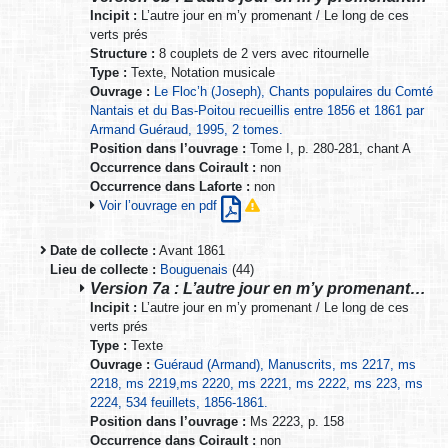
Incipit :
L’autre jour en m’y promenant / Le long de ces
verts prés
Structure :
8 couplets de 2 vers avec ritournelle
Type :
Texte, Notation musicale
Ouvrage :
Le Floc’h (Joseph), Chants populaires du Comté
Nantais et du Bas-Poitou recueillis entre 1856 et 1861 par
Armand Guéraud, 1995, 2 tomes.
Position dans l’ouvrage :
Tome I, p. 280-281, chant A
Occurrence dans Coirault :
non
Occurrence dans Laforte :
non
Voir l’ouvrage en pdf
Date de collecte :
Avant 1861
Lieu de collecte :
Bouguenais
(44)
Version 7a : L’autre jour en m’y promenant…
Incipit :
L’autre jour en m’y promenant / Le long de ces
verts prés
Type :
Texte
Ouvrage :
Guéraud (Armand), Manuscrits, ms 2217, ms
2218, ms 2219,ms 2220, ms 2221, ms 2222, ms 223, ms
2224, 534 feuillets, 1856-1861.
Position dans l’ouvrage :
Ms 2223, p. 158
Occurrence dans Coirault :
non