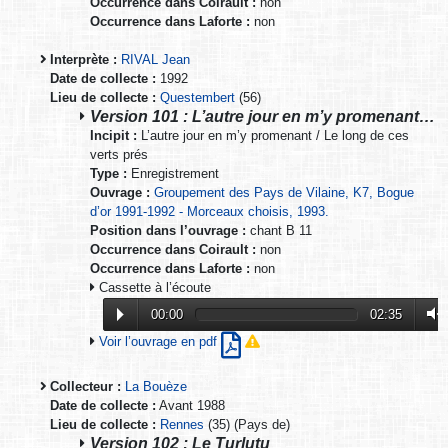
Occurrence dans Coirault :
non
Occurrence dans Laforte :
non
Interprète :
RIVAL Jean
Date de collecte :
1992
Lieu de collecte :
Questembert
(56)
Version 101 : L’autre jour en m’y promenant…
Incipit :
L’autre jour en m’y promenant / Le long de ces
verts prés
Type :
Enregistrement
Ouvrage :
Groupement des Pays de Vilaine, K7, Bogue
d’or 1991-1992 - Morceaux choisis, 1993.
Position dans l’ouvrage :
chant B 11
Occurrence dans Coirault :
non
Occurrence dans Laforte :
non
Cassette à l’écoute
00:00
02:35
Voir l’ouvrage en pdf
Collecteur :
La Bouèze
Date de collecte :
Avant 1988
Lieu de collecte :
Rennes
(35) (Pays de)
Version 102 : Le Turlutu