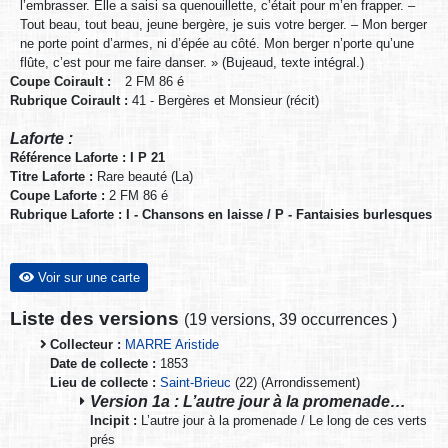
l’embrasser. Elle a saisi sa quenouillette, c’était pour m’en frapper. –
Tout beau, tout beau, jeune bergère, je suis votre berger. – Mon berger
ne porte point d’armes, ni d’épée au côté. Mon berger n’porte qu’une
flûte, c’est pour me faire danser. » (Bujeaud, texte intégral.)
Coupe Coirault :
2 FM 86 é
Rubrique Coirault :
41 - Bergères et Monsieur (récit)
Laforte :
Référence Laforte : I P 21
Titre Laforte :
Rare beauté (La)
Coupe Laforte :
2 FM 86 é
Rubrique Laforte : I - Chansons en laisse / P - Fantaisies burlesques
Voir sur une carte
Liste des versions
(
19 versions
,
39 occurrences
)
Collecteur :
MARRE Aristide
Date de collecte :
1853
Lieu de collecte :
Saint-Brieuc
(22) (Arrondissement)
Version 1a : L’autre jour à la promenade…
Incipit :
L’autre jour à la promenade / Le long de ces verts
prés