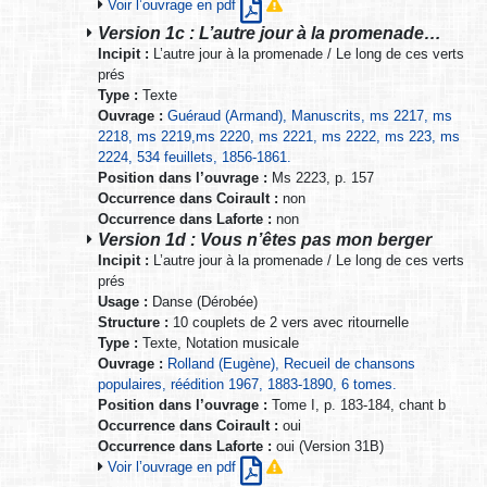
Voir l’ouvrage en pdf
Version 1c : L’autre jour à la promenade…
Incipit :
L’autre jour à la promenade / Le long de ces verts
prés
Type :
Texte
Ouvrage :
Guéraud (Armand), Manuscrits, ms 2217, ms
2218, ms 2219,ms 2220, ms 2221, ms 2222, ms 223, ms
2224, 534 feuillets, 1856-1861.
Position dans l’ouvrage :
Ms 2223, p. 157
Occurrence dans Coirault :
non
Occurrence dans Laforte :
non
Version 1d : Vous n’êtes pas mon berger
Incipit :
L’autre jour à la promenade / Le long de ces verts
prés
Usage :
Danse (Dérobée)
Structure :
10 couplets de 2 vers avec ritournelle
Type :
Texte, Notation musicale
Ouvrage :
Rolland (Eugène), Recueil de chansons
populaires, réédition 1967, 1883-1890, 6 tomes.
Position dans l’ouvrage :
Tome I, p. 183-184, chant b
Occurrence dans Coirault :
oui
Occurrence dans Laforte :
oui (Version 31B)
Voir l’ouvrage en pdf