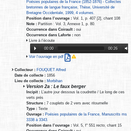
Poésies populaires de la France (1852-1876) - Collectes
bretonnes de langue française, Thèse, Université de
Bretagne Occidentale, 1999, 4 volumes.
Position dans l’ouvrage :
Vol. 1, p. 407 [2], chant 108
Note :
Partition : Vol. 3, Annexe 1, p. 80.
Occurrence dans Coirault :
oui
Occurrence dans Laforte :
non
Livre à l’écoute
00:00
00:26
Voir l’ouvrage en pdf
Collecteur :
FOUQUET Alfred
Date de collecte :
1856
Lieu de collecte :
Morbihan
Version 2a : Le faux berger
Incipit :
L’autre jour dessous la coudrette / Le long de ces
verts prés
Structure :
7 couplets de 2 vers avec ritournelle
Type :
Texte
Ouvrage :
Poésies populaires de la France, Manuscrits ms
3338 à 3343.
Position dans l’ouvrage :
Vol. 5, f° 551 recto, chant 15
Occurrence dans Coirault :
oui