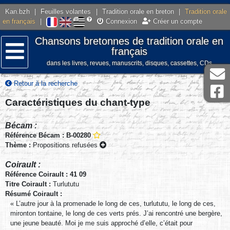
Kan.bzh
|
Feuilles volantes
|
Tradition orale en breton
|
Tradition orale
en français
|
Connexion
Créer un compte
Chansons bretonnes de tradition orale en
français
dans les livres, revues, manuscrits, disques, cassettes, CDs
Menu
Retour à la recherche
Caractéristiques du chant-type
Bécam :
Référence Bécam : B-00280
Thème :
Propositions refusées
Coirault :
Référence Coirault : 41 09
Titre Coirault :
Turlututu
Résumé Coirault :
« L’autre jour à la promenade le long de ces, turlututu, le long de ces,
mironton tontaine, le long de ces verts prés. J’ai rencontré une bergère,
une jeune beauté. Moi je me suis approché d’elle, c’était pour