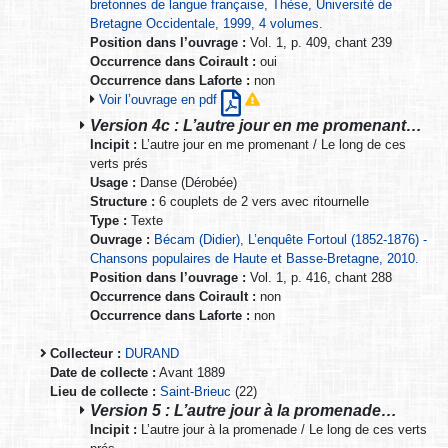
bretonnes de langue française, Thèse, Université de
Bretagne Occidentale, 1999, 4 volumes.
Position dans l’ouvrage :
Vol. 1, p. 409, chant 239
Occurrence dans Coirault :
oui
Occurrence dans Laforte :
non
Voir l’ouvrage en pdf
Version 4c : L’autre jour en me promenant…
Incipit :
L’autre jour en me promenant / Le long de ces
verts prés
Usage :
Danse (Dérobée)
Structure :
6 couplets de 2 vers avec ritournelle
Type :
Texte
Ouvrage :
Bécam (Didier), L’enquête Fortoul (1852-1876) -
Chansons populaires de Haute et Basse-Bretagne, 2010.
Position dans l’ouvrage :
Vol. 1, p. 416, chant 288
Occurrence dans Coirault :
non
Occurrence dans Laforte :
non
Collecteur :
DURAND
Date de collecte :
Avant 1889
Lieu de collecte :
Saint-Brieuc
(22)
Version 5 : L’autre jour à la promenade…
Incipit :
L’autre jour à la promenade / Le long de ces verts