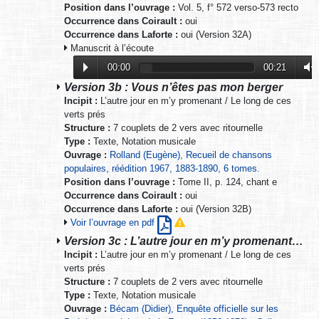
Position dans l’ouvrage :
Vol. 5, f° 572 verso-573 recto
Occurrence dans Coirault :
oui
Occurrence dans Laforte :
oui (Version 32A)
Manuscrit à l’écoute
00:00
00:21
Version 3b : Vous n’êtes pas mon berger
Incipit :
L’autre jour en m’y promenant / Le long de ces
verts prés
Structure :
7 couplets de 2 vers avec ritournelle
Type :
Texte, Notation musicale
Ouvrage :
Rolland (Eugène), Recueil de chansons
populaires, réédition 1967, 1883-1890, 6 tomes.
Position dans l’ouvrage :
Tome II, p. 124, chant e
Occurrence dans Coirault :
oui
Occurrence dans Laforte :
oui (Version 32B)
Voir l’ouvrage en pdf
Version 3c : L’autre jour en m’y promenant…
Incipit :
L’autre jour en m’y promenant / Le long de ces
verts prés
Structure :
7 couplets de 2 vers avec ritournelle
Type :
Texte, Notation musicale
Ouvrage :
Bécam (Didier), Enquête officielle sur les