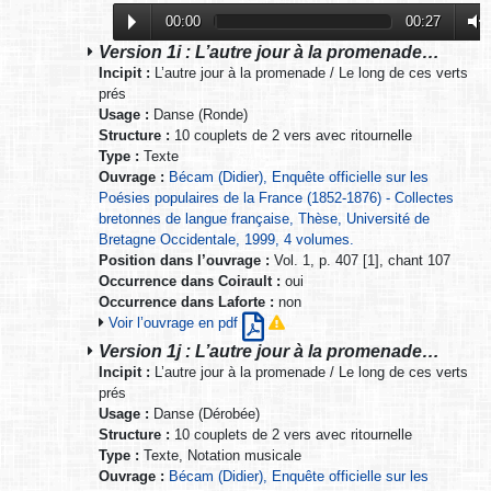
00:00
00:27
Version 1i : L’autre jour à la promenade…
Incipit :
L’autre jour à la promenade / Le long de ces verts
prés
Usage :
Danse (Ronde)
Structure :
10 couplets de 2 vers avec ritournelle
Type :
Texte
Ouvrage :
Bécam (Didier), Enquête officielle sur les
Poésies populaires de la France (1852-1876) - Collectes
bretonnes de langue française, Thèse, Université de
Bretagne Occidentale, 1999, 4 volumes.
Position dans l’ouvrage :
Vol. 1, p. 407 [1], chant 107
Occurrence dans Coirault :
oui
Occurrence dans Laforte :
non
Voir l’ouvrage en pdf
Version 1j : L’autre jour à la promenade…
Incipit :
L’autre jour à la promenade / Le long de ces verts
prés
Usage :
Danse (Dérobée)
Structure :
10 couplets de 2 vers avec ritournelle
Type :
Texte, Notation musicale
Ouvrage :
Bécam (Didier), Enquête officielle sur les