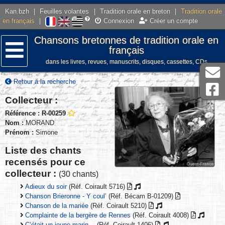
Kan.bzh
|
Feuilles volantes
|
Tradition orale en breton
|
Tradition orale
en français
|
Connexion
Créer un compte
Chansons bretonnes de tradition orale en
français
dans les livres, revues, manuscrits, disques, cassettes, CDs
Menu
Retour à la recherche
Collecteur :
Référence : R-00259
Nom :
MORAND
Prénom :
Simone
Liste des chants
recensés pour ce
collecteur :
(30 chants)
Adieux du soir
(Réf. Coirault 5716)
Chanson Brieronne - Y coul’
(Réf. Bécam B-01209)
Chanson de la mariée
(Réf. Coirault 5210)
Complainte de la bergère de Rennes
(Réf. Coirault 4008)
C’était un jeune marin…
(Réf. Coirault 1406)