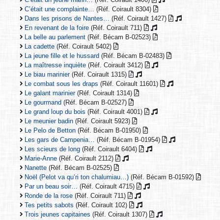
C’était une complainte…
(Réf. Coirault 8304)
Dans les prisons de Nantes…
(Réf. Coirault 1427)
En revenant de la foire
(Réf. Coirault 711)
La belle au parlement
(Réf. Bécam B-02523)
La cadette
(Réf. Coirault 5402)
La jeune fille et le hussard
(Réf. Bécam B-02483)
La maîtresse inquiète
(Réf. Coirault 3412)
Le biau marinier
(Réf. Coirault 1315)
Le combat sous les draps
(Réf. Coirault 11601)
Le galant marinier
(Réf. Coirault 1314)
Le gourmand
(Réf. Bécam B-02527)
Le grand loup du bois
(Réf. Coirault 4001)
Le meunier badin
(Réf. Coirault 5923)
Le Pelo de Betton
(Réf. Bécam B-01950)
Les gars de Campenia…
(Réf. Bécam B-01954)
Les scieurs de long
(Réf. Coirault 6404)
Marie-Anne
(Réf. Coirault 2112)
Nanette
(Réf. Bécam B-02525)
Noël (Pelot va qu’ri ton chalumiau…)
(Réf. Bécam B-01592)
Par un beau soir…
(Réf. Coirault 4715)
Ronde de la rose
(Réf. Coirault 711)
Tes petits sabots
(Réf. Coirault 102)
Trois jeunes capitaines
(Réf. Coirault 1307)