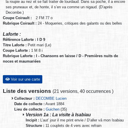
la roupie au nez et se fait traiter de lourdaud. Dans sa poche, il a encore
ses pruneaux et, de honte, il s’en va comme un nigaud. (D’après
Decombe.)
Coupe Coirault :
2 FM 77 o
Rubrique Coirault :
24 - Moqueries, critiques des galants ou des belles
Laforte :
Référence Laforte : I D 9
Titre Laforte :
Petit mari (Le)
Coupe Laforte :
1 M 8 i
Rubrique Laforte : I - Chansons en laisse / D - Premières nuits de
noces et maumariées
Voir sur une carte
Liste des versions
(
21 versions
,
40 occurrences
)
Collecteur :
DECOMBE Lucien
Date de collecte :
Avant 1884
Lieu de collecte :
Guichen
(35)
Version 1a : La visite à Isabiau
Incipit :
L’aut’ jour il me print envie / D’aller vâ mon Isabiau
Structure :
11 couplets de 4 vers avec refrain