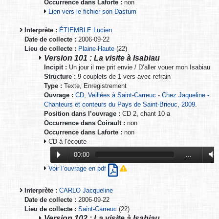
Occurrence dans Laforte :
non
Lien vers le fichier son Dastum
Interprète :
ÉTIEMBLE Lucien
Date de collecte :
2006-09-22
Lieu de collecte :
Plaine-Haute
(22)
Version 101 : La visite à Isabiau
Incipit :
Un jour il me prit envie / D’aller vouer mon Isabiau
Structure :
9 couplets de 1 vers avec refrain
Type :
Texte, Enregistrement
Ouvrage :
CD, Veillées à Saint-Carreuc - Chez Jaqueline -
Chanteurs et conteurs du Pays de Saint-Brieuc, 2009.
Position dans l’ouvrage :
CD 2, chant 10 a
Occurrence dans Coirault :
non
Occurrence dans Laforte :
non
CD à l’écoute
00:00
…
Voir l’ouvrage en pdf
Interprète :
CARLO Jacqueline
Date de collecte :
2006-09-22
Lieu de collecte :
Saint-Carreuc
(22)
Version 102 : La visite à Isabiau