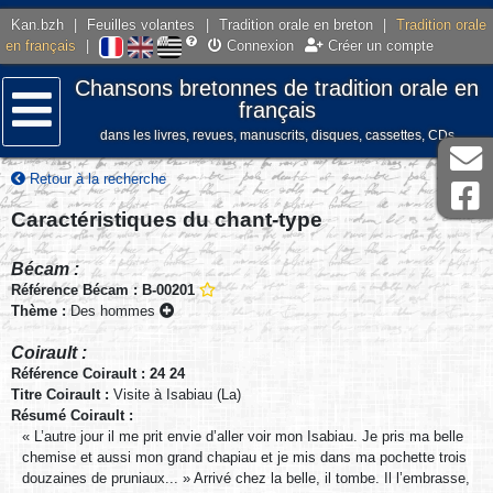
Kan.bzh
|
Feuilles volantes
|
Tradition orale en breton
|
Tradition orale
en français
|
Connexion
Créer un compte
Chansons bretonnes de tradition orale en
français
dans les livres, revues, manuscrits, disques, cassettes, CDs
Menu
Retour à la recherche
Caractéristiques du chant-type
Bécam :
Référence Bécam : B-00201
Thème :
Des hommes
Coirault :
Référence Coirault : 24 24
Titre Coirault :
Visite à Isabiau (La)
Résumé Coirault :
« L’autre jour il me prit envie d’aller voir mon Isabiau. Je pris ma belle
chemise et aussi mon grand chapiau et je mis dans ma pochette trois
douzaines de pruniaux... » Arrivé chez la belle, il tombe. Il l’embrasse,