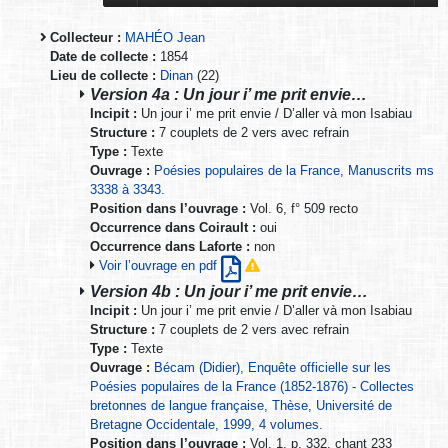
Collecteur :
MAHÉO Jean
Date de collecte :
1854
Lieu de collecte :
Dinan
(22)
Version 4a : Un jour i’ me prit envie…
Incipit :
Un jour i’ me prit envie / D’aller và mon Isabiau
Structure :
7 couplets de 2 vers avec refrain
Type :
Texte
Ouvrage :
Poésies populaires de la France, Manuscrits ms
3338 à 3343.
Position dans l’ouvrage :
Vol. 6, f° 509 recto
Occurrence dans Coirault :
oui
Occurrence dans Laforte :
non
Voir l’ouvrage en pdf
Version 4b : Un jour i’ me prit envie…
Incipit :
Un jour i’ me prit envie / D’aller và mon Isabiau
Structure :
7 couplets de 2 vers avec refrain
Type :
Texte
Ouvrage :
Bécam (Didier), Enquête officielle sur les
Poésies populaires de la France (1852-1876) - Collectes
bretonnes de langue française, Thèse, Université de
Bretagne Occidentale, 1999, 4 volumes.
Position dans l’ouvrage :
Vol. 1, p. 332, chant 233