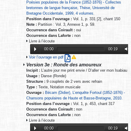
Poésies populaires de la France (1852-1876) - Collectes
bretonnes de langue française, Thèse, Université de
Bretagne Occidentale, 1999, 4 volumes.
Position dans l’ouvrage :
Vol. 1, p. 331 [2], chant 150
Note :
Partition : Vol. 3, Annexe 1, p. 59.
Occurrence dans Coirault :
oui
Occurrence dans Laforte :
non
Livre à l’écoute
00:00
00:19
Voir l’ouvrage en pdf
Version 3e : Ronde des amoureux
Incipit :
L’autre jour me print envie / D’aller ver mon Isabiau
Usage :
Danse (Ronde)
Structure :
9 couplets de 2 vers avec refrain
Type :
Texte, Notation musicale
Ouvrage :
Bécam (Didier), L’enquête Fortoul (1852-1876) -
Chansons populaires de Haute et Basse-Bretagne, 2010.
Position dans l’ouvrage :
Vol. 1, p. 453, chant 317
Occurrence dans Coirault :
non
Occurrence dans Laforte :
non
Livre à l’écoute
00:00
00:19