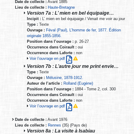
Date de collecte :
Avant 1885
Lieu de collecte :
Haute-Bretagne
Version 7a : L’ mien en bel équipaige…
Incipit :
L’ mien en bel équipaige / Venait me voir au jour
Type :
Texte
Ouvrage :
Féval (Paul), L’homme de fer, 1877. Édition
originale 1855-1856.
Position dans l’ouvrage :
p. 26-27
Occurrence dans Coirault :
oui
Occurrence dans Laforte :
non
Voir l’ouvrage en pdf
Version 7b : L’autre jour me print envie…
Type :
Texte
Ouvrage :
Mélusine, 1878-1912.
Auteur de l’article :
Rolland (Eugène)
Position dans l’ouvrage :
1884 - Tome 2, col. 300
Occurrence dans Coirault :
oui
Occurrence dans Laforte :
non
Voir l’ouvrage en pdf
Date de collecte :
Avant 1976
Lieu de collecte :
Rennes
(35) (Pays de)
Version 8a : La visite à Isabiau