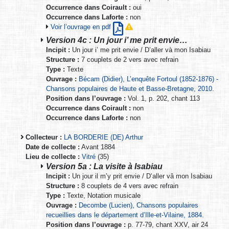
Occurrence dans Coirault :
oui
Occurrence dans Laforte :
non
Voir l’ouvrage en pdf
Version 4c : Un jour i’ me prit envie…
Incipit :
Un jour i’ me prit envie / D’aller và mon Isabiau
Structure :
7 couplets de 2 vers avec refrain
Type :
Texte
Ouvrage :
Bécam (Didier), L’enquête Fortoul (1852-1876) -
Chansons populaires de Haute et Basse-Bretagne, 2010.
Position dans l’ouvrage :
Vol. 1, p. 202, chant 113
Occurrence dans Coirault :
non
Occurrence dans Laforte :
non
Collecteur :
LA BORDERIE (DE) Arthur
Date de collecte :
Avant 1884
Lieu de collecte :
Vitré
(35)
Version 5a : La visite à Isabiau
Incipit :
Un jour il m’y prit envie / D’aller vâ mon Isabiau
Structure :
8 couplets de 4 vers avec refrain
Type :
Texte, Notation musicale
Ouvrage :
Decombe (Lucien), Chansons populaires
recueillies dans le département d’Ille-et-Vilaine, 1884.
Position dans l’ouvrage :
p. 77-79, chant XXV, air 24