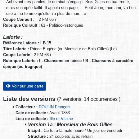
Achevant ces paroles, le combat s’engagit. Bois-Gilles en tua trente,
mais son épée faillit. Il appela son page : – Petit-Jean, mon ami, va-t’en
dire à ma femme qu’elle n’a plus de mari... »
Coupe Coirault :
2 FM 66 i
Rubrique Coirault :
61 - Politico-historiques
Laforte :
Référence Laforte : I B 15
Titre Laforte :
Prince Eugène (ou Monsieur de Bois-Gilles) (Le)
Coupe Laforte :
2 FM 66 i
Rubrique Laforte : I - Chansons en laisse / B - Chansons à caractère
épique (ou tragique)
Voir sur une carte
Liste des versions
(
7 versions
,
14 occurrences
)
Collecteur :
ROULIN François
Date de collecte :
Avant 1853
Lieu de collecte :
Ille-et-Vilaine
Version 1a : Monsieur de Bois-Gilles
Incipit :
Ce fut à la male heure / Un jour de vendredi
Structure :
24 couplets avec refrain