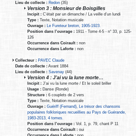
Lieu de collecte :
Redon
(35)
Version 3 : Monsieur de Boisgilles
Incipit :
C’était par un dimanche / La veille d’un lundi
Type :
Texte, Notation musicale
Ouvrage :
Le Fureteur breton, 1905-1923.
Position dans l’ouvrage :
1911 - Tome 4-5 - n° 33, p. 125-
126
Occurrence dans Coirault :
non
Occurrence dans Laforte :
non
Collecteur :
PAVEC Claude
Date de collecte :
Avant 1884
Lieu de collecte :
Savenay
(44)
Version 4 : J’ai vu la lune morte…
Incipit :
J’ai vu la lune morte / Et le soleil briller
Usage :
Danse (Ronde)
Structure :
6 couplets de 2 vers
Type :
Texte, Notation musicale
Ouvrage :
Guériff (Fernand), Le trésor des chansons
populaires folkloriques recueillies au Pays de Guérande,
1983-2013, 4 tomes.
Position dans l’ouvrage :
Vol. 1, p. 79, chant P 11
Occurrence dans Coirault :
oui
Occurrence dans Laforte :
non