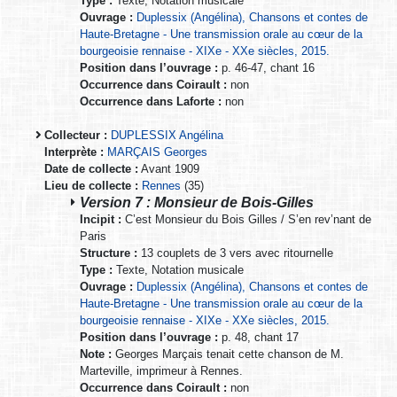
Type :
Texte, Notation musicale
Ouvrage :
Duplessix (Angélina), Chansons et contes de
Haute-Bretagne - Une transmission orale au cœur de la
bourgeoisie rennaise - XIXe - XXe siècles, 2015.
Position dans l’ouvrage :
p. 46-47, chant 16
Occurrence dans Coirault :
non
Occurrence dans Laforte :
non
Collecteur :
DUPLESSIX Angélina
Interprète :
MARÇAIS Georges
Date de collecte :
Avant 1909
Lieu de collecte :
Rennes
(35)
Version 7 : Monsieur de Bois-Gilles
Incipit :
C’est Monsieur du Bois Gilles / S’en rev’nant de
Paris
Structure :
13 couplets de 3 vers avec ritournelle
Type :
Texte, Notation musicale
Ouvrage :
Duplessix (Angélina), Chansons et contes de
Haute-Bretagne - Une transmission orale au cœur de la
bourgeoisie rennaise - XIXe - XXe siècles, 2015.
Position dans l’ouvrage :
p. 48, chant 17
Note :
Georges Marçais tenait cette chanson de M.
Marteville, imprimeur à Rennes.
Occurrence dans Coirault :
non