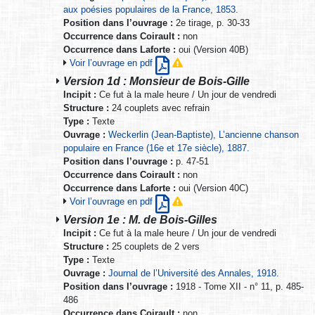
aux poésies populaires de la France, 1853.
Position dans l’ouvrage :
2e tirage, p. 30-33
Occurrence dans Coirault :
non
Occurrence dans Laforte :
oui (Version 40B)
Voir l’ouvrage en pdf
Version 1d : Monsieur de Bois-Gille
Incipit :
Ce fut à la male heure / Un jour de vendredi
Structure :
24 couplets avec refrain
Type :
Texte
Ouvrage :
Weckerlin (Jean-Baptiste), L’ancienne chanson
populaire en France (16e et 17e siècle), 1887.
Position dans l’ouvrage :
p. 47-51
Occurrence dans Coirault :
non
Occurrence dans Laforte :
oui (Version 40C)
Voir l’ouvrage en pdf
Version 1e : M. de Bois-Gilles
Incipit :
Ce fut à la male heure / Un jour de vendredi
Structure :
25 couplets de 2 vers
Type :
Texte
Ouvrage :
Journal de l’Université des Annales, 1918.
Position dans l’ouvrage :
1918 - Tome XII - n° 11, p. 485-
486
Occurrence dans Coirault :
non