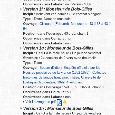
Occurrence dans Laforte :
oui (Version 40D)
Version 1f : Monsieur de Bois-Gilles
Incipit :
Achevant ces paroles / Le combat s’engagit
Type :
Texte, Notation musicale
Ouvrage :
Gilliouard (Édouard), Manuscrits, 43 J 33 à 43 J
94.
Position dans l’ouvrage :
43-J-68, chant 1
Occurrence dans Coirault :
non
Occurrence dans Laforte :
non
Version 1g : Monsieur de Bois-Gilles
Incipit :
Ce fut à la male heure / Un jour de vendredi
Structure :
24 couplets de 2 vers avec ritournelle
Type :
Texte
Ouvrage :
Bécam (Didier), Enquête officielle sur les
Poésies populaires de la France (1852-1876) - Collectes
bretonnes de langue française, Thèse, Université de
Bretagne Occidentale, 1999, 4 volumes.
Position dans l’ouvrage :
Vol. 1, p. 530-531, chant 8
Occurrence dans Coirault :
oui
Occurrence dans Laforte :
non
Voir l’ouvrage en pdf
Version 1h : Monsieur de Bois-Gilles
Incipit :
Ce fut à la male heure / Un jour de vendredi