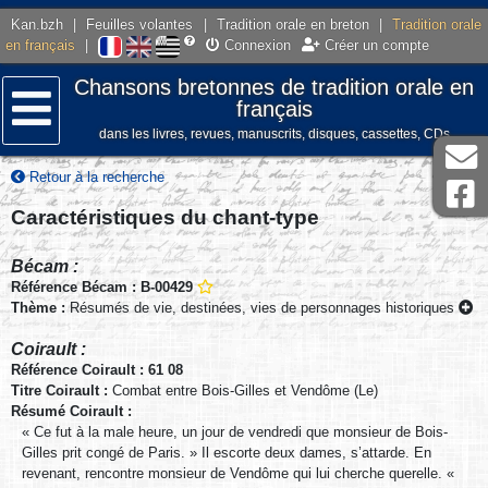
Kan.bzh
|
Feuilles volantes
|
Tradition orale en breton
|
Tradition orale
en français
|
Connexion
Créer un compte
Chansons bretonnes de tradition orale en
français
dans les livres, revues, manuscrits, disques, cassettes, CDs
Menu
Retour à la recherche
Caractéristiques du chant-type
Bécam :
Référence Bécam : B-00429
Thème :
Résumés de vie, destinées, vies de personnages historiques
Coirault :
Référence Coirault : 61 08
Titre Coirault :
Combat entre Bois-Gilles et Vendôme (Le)
Résumé Coirault :
« Ce fut à la male heure, un jour de vendredi que monsieur de Bois-
Gilles prit congé de Paris. » Il escorte deux dames, s’attarde. En
revenant, rencontre monsieur de Vendôme qui lui cherche querelle. «