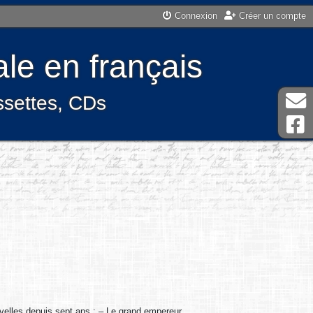
Connexion
Créer un compte
le en français
assettes, CDs
ouvelles depuis sept ans : – Le grand empereur