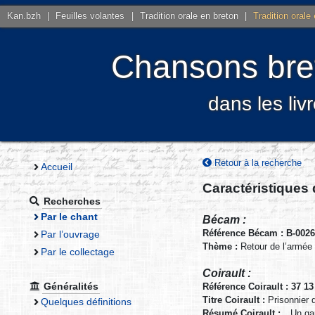
Kan.bzh
|
Feuilles volantes
|
Tradition orale en breton
|
Tradition orale
Chansons bret
dans les liv
Retour à la recherche
Accueil
Caractéristiques
Recherches
Par le chant
Bécam :
Référence Bécam : B-002
Par l’ouvrage
Thème :
Retour de l’armé
Par le collectage
Coirault :
Généralités
Référence Coirault : 37 13
Titre Coirault :
Prisonnier d
Quelques définitions
Résumé Coirault :
Un gar