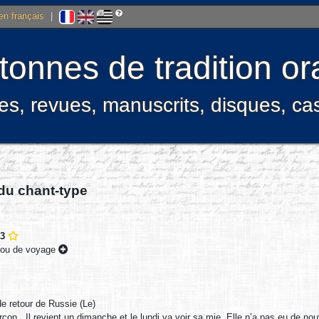
 en français
|
onnes de tradition ora
res, revues, manuscrits, disques, c
 du chant-type
63
e ou de voyage
e retour de Russie (Le)
çon . Il revient un dimanche et le lundi va voir sa mie. Elle n’a pas eu de n