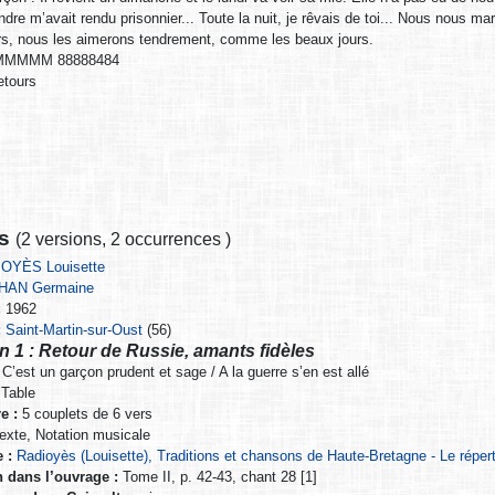
ndre m’avait rendu prisonnier... Toute la nuit, je rêvais de toi... Nous nous
s, nous les aimerons tendrement, comme les beaux jours.
MMMMM 88888484
etours
ns
(
2 versions
,
2 occurrences
)
OYÈS Louisette
HAN Germaine
:
1962
:
Saint-Martin-sur-Oust
(56)
n 1 : Retour de Russie, amants fidèles
C’est un garçon prudent et sage / A la guerre s’en est allé
Table
e :
5 couplets de 6 vers
exte, Notation musicale
 :
Radioyès (Louisette), Traditions et chansons de Haute-Bretagne - Le répe
n dans l’ouvrage :
Tome II, p. 42-43, chant 28 [1]