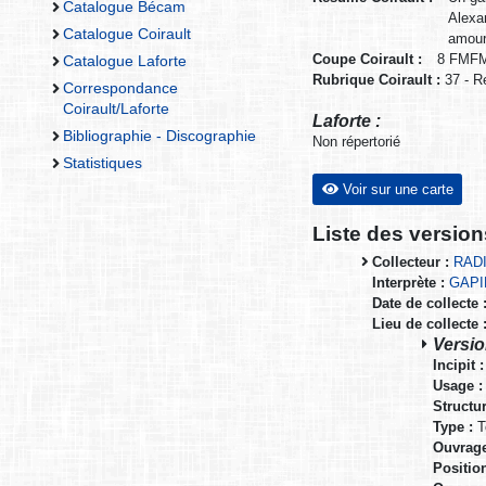
Catalogue Bécam
Alexa
Catalogue Coirault
amour
Coupe Coirault :
8 FMF
Catalogue Laforte
Rubrique Coirault :
37 - R
Correspondance
Coirault/Laforte
Laforte :
Bibliographie - Discographie
Non répertorié
Statistiques
Voir sur une carte
Liste des versio
Collecteur :
RADI
Interprète :
GAPI
Date de collecte 
Lieu de collecte 
Versio
Incipit :
Usage :
Structur
Type :
T
Ouvrage
Positio