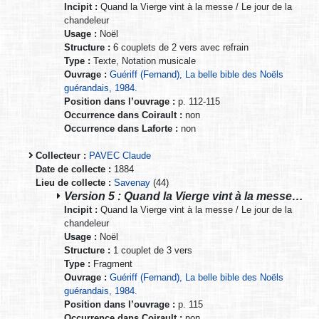
Incipit :
Quand la Vierge vint à la messe / Le jour de la
chandeleur
Usage :
Noël
Structure :
6 couplets de 2 vers avec refrain
Type :
Texte, Notation musicale
Ouvrage :
Guériff (Fernand), La belle bible des Noëls
guérandais, 1984.
Position dans l’ouvrage :
p. 112-115
Occurrence dans Coirault :
non
Occurrence dans Laforte :
non
Collecteur :
PAVEC Claude
Date de collecte :
1884
Lieu de collecte :
Savenay
(44)
Version 5 : Quand la Vierge vint à la messe…
Incipit :
Quand la Vierge vint à la messe / Le jour de la
chandeleur
Usage :
Noël
Structure :
1 couplet de 3 vers
Type :
Fragment
Ouvrage :
Guériff (Fernand), La belle bible des Noëls
guérandais, 1984.
Position dans l’ouvrage :
p. 115
Occurrence dans Coirault :
non