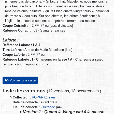
n’menez pas de garçons. – Si fait, si fait, Madeleine, nous menons le
plus beau de tous. » Elle les suit, revêtue de ses plus beaux atours :
robe de velours, ceinture « qui fait bien quatre-vingts tours », devantier
de trente-six couleurs. Sur son chemin, les arbres fleurissent ; à
l’église, les cloches sonnent et le prêtre interrompt sa messe…
Coupe Coirault :
2 FM 77 ou [ass. dialectale]
Rubrique Coirault :
89 - Saints et saintes
Laforte :
Référence Laforte : I A 4
Titre Laforte :
Atours de Marie-Madeleine (Les)
Coupe Laforte :
2 FM 77 ou
Rubrique Laforte : I - Chansons en laisse / A - Chansons à sujet
religieux (ou hagiographique)
Voir sur une carte
Liste des versions
(
12 versions
,
18 occurrences
)
Collecteur :
ROPARTZ Yves
Date de collecte :
Avant 1887
Lieu de collecte :
Guérande
(44)
Version 1 : Quand la Vierge vint à la messe…