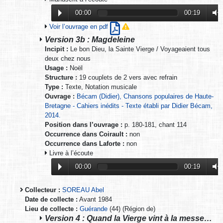
00:00
00:19
Voir l’ouvrage en pdf
Version 3b : Magdeleine
Incipit :
Le bon Dieu, la Sainte Vierge / Voyageaient tous
deux chez nous
Usage :
Noël
Structure :
19 couplets de 2 vers avec refrain
Type :
Texte, Notation musicale
Ouvrage :
Bécam (Didier), Chansons populaires de Haute-
Bretagne - Cahiers inédits - Texte établi par Didier Bécam,
2014.
Position dans l’ouvrage :
p. 180-181, chant 114
Occurrence dans Coirault :
non
Occurrence dans Laforte :
non
Livre à l’écoute
00:00
00:19
Collecteur :
SOREAU Abel
Date de collecte :
Avant 1984
Lieu de collecte :
Guérande
(44) (Région de)
Version 4 : Quand la Vierge vint à la messe…