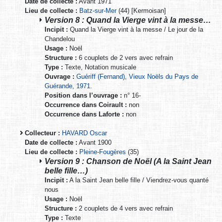
Date de collecte :
Avant 1971
Lieu de collecte :
Batz-sur-Mer
(44) [Kermoisan]
Version 8 : Quand la Vierge vint à la messe…
Incipit :
Quand la Vierge vint à la messe / Le jour de la
Chandelou
Usage :
Noël
Structure :
6 couplets de 2 vers avec refrain
Type :
Texte, Notation musicale
Ouvrage :
Guériff (Fernand), Vieux Noëls du Pays de
Guérande, 1971.
Position dans l’ouvrage :
n° 16-
Occurrence dans Coirault :
non
Occurrence dans Laforte :
non
Collecteur :
HAVARD Oscar
Date de collecte :
Avant 1900
Lieu de collecte :
Pleine-Fougères
(35)
Version 9 : Chanson de Noël (A la Saint Jean
belle fille…)
Incipit :
A la Saint Jean belle fille / Viendrez-vous quanté
nous
Usage :
Noël
Structure :
2 couplets de 4 vers avec refrain
Type :
Texte