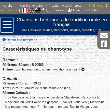
Kan.bzh
|
Feuilles volantes
|
Tradition orale en breton
|
Tradition orale
en français
|
Connexion
Créer un compte
Chansons bretonnes de tradition orale en
français
dans les livres, revues, manuscrits, disques, cassettes, CDs
Menu
Retour à la recherche
Caractéristiques du chant-type
Bécam :
Référence Bécam : B-00585
Thème :
En l’honneur de… ou en invocation à un saint
Coirault :
Référence Coirault : 89 11
Titre Coirault :
Atours de Marie-Madeleine (Les)
Résumé Coirault :
« La Vierge allait à la messe le jour de la Chandeleur. Rencontra la
Madeleine qui jouait avec les garçons. – Voulez-vous venir, Madeleine,
à la messe avec nous ? – Non pas, non pas, Sainte Vierge, vous