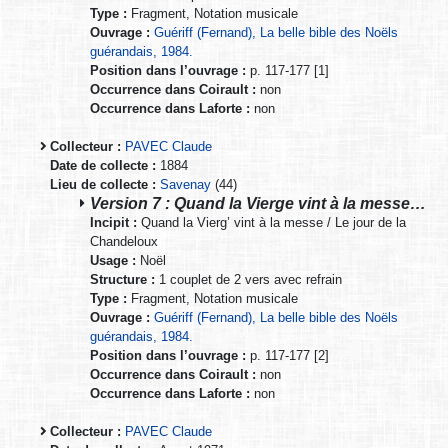
Type :
Fragment, Notation musicale
Ouvrage :
Guériff (Fernand), La belle bible des Noëls
guérandais, 1984.
Position dans l’ouvrage :
p. 117-177 [1]
Occurrence dans Coirault :
non
Occurrence dans Laforte :
non
Collecteur :
PAVEC Claude
Date de collecte :
1884
Lieu de collecte :
Savenay
(44)
Version 7 : Quand la Vierge vint à la messe…
Incipit :
Quand la Vierg’ vint à la messe / Le jour de la
Chandeloux
Usage :
Noël
Structure :
1 couplet de 2 vers avec refrain
Type :
Fragment, Notation musicale
Ouvrage :
Guériff (Fernand), La belle bible des Noëls
guérandais, 1984.
Position dans l’ouvrage :
p. 117-177 [2]
Occurrence dans Coirault :
non
Occurrence dans Laforte :
non
Collecteur :
PAVEC Claude