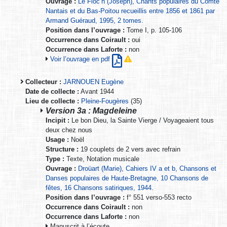
Ouvrage :
Le Floc’h (Joseph), Chants populaires du Comté
Nantais et du Bas-Poitou recueillis entre 1856 et 1861 par
Armand Guéraud, 1995, 2 tomes.
Position dans l’ouvrage :
Tome I, p. 105-106
Occurrence dans Coirault :
oui
Occurrence dans Laforte :
non
Voir l’ouvrage en pdf
Collecteur :
JARNOUEN Eugène
Date de collecte :
Avant 1944
Lieu de collecte :
Pleine-Fougères
(35)
Version 3a : Magdeleine
Incipit :
Le bon Dieu, la Sainte Vierge / Voyageaient tous
deux chez nous
Usage :
Noël
Structure :
19 couplets de 2 vers avec refrain
Type :
Texte, Notation musicale
Ouvrage :
Droüart (Marie), Cahiers IV a et b, Chansons et
Danses populaires de Haute-Bretagne, 10 Chansons de
fêtes, 16 Chansons satiriques, 1944.
Position dans l’ouvrage :
f° 551 verso-553 recto
Occurrence dans Coirault :
non
Occurrence dans Laforte :
non
Manuscrit à l’écoute