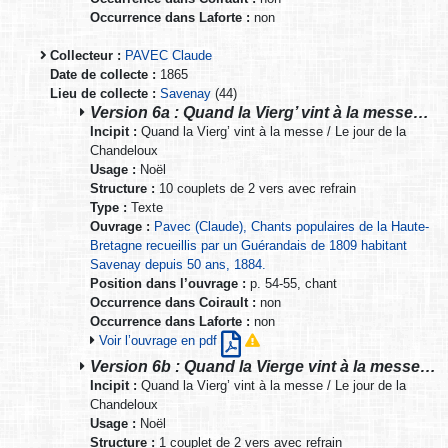
Occurrence dans Laforte :
non
Collecteur :
PAVEC Claude
Date de collecte :
1865
Lieu de collecte :
Savenay
(44)
Version 6a : Quand la Vierg’ vint à la messe…
Incipit :
Quand la Vierg’ vint à la messe / Le jour de la
Chandeloux
Usage :
Noël
Structure :
10 couplets de 2 vers avec refrain
Type :
Texte
Ouvrage :
Pavec (Claude), Chants populaires de la Haute-
Bretagne recueillis par un Guérandais de 1809 habitant
Savenay depuis 50 ans, 1884.
Position dans l’ouvrage :
p. 54-55, chant
Occurrence dans Coirault :
non
Occurrence dans Laforte :
non
Voir l’ouvrage en pdf
Version 6b : Quand la Vierge vint à la messe…
Incipit :
Quand la Vierg’ vint à la messe / Le jour de la
Chandeloux
Usage :
Noël
Structure :
1 couplet de 2 vers avec refrain