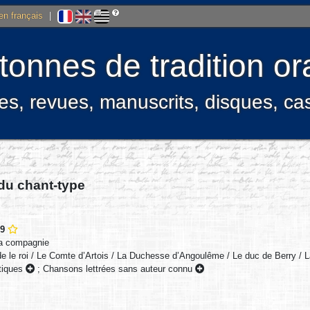
 en français
|
onnes de tradition ora
res, revues, manuscrits, disques, c
 du chant-type
69
la compagnie
 le roi / Le Comte d’Artois / La Duchesse d’Angoulême / Le duc de Berry / L
itiques
;
Chansons lettrées sans auteur connu