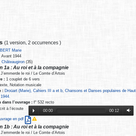
ns
(
1 version
,
2 occurrences
)
BERT Marie
:
Avant 1944
:
Châteaugiron
(35)
n 1a : Au roi et à la compagnie
J’emmerde le roi / Le Comte d’Artois
e :
1 couplet de 6 vers
exte, Notation musicale
 :
Droüart (Marie), Cahiers III a et b, Chansons et Danses populaires de Hau
 1944.
n dans l’ouvrage :
f° 532 recto
it à l’écoute
00:00
00:12
’ouvrage en pdf
n 1b : Au roi et à la compagnie
J’emmerde le roi / Le Comte d’Artois