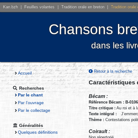
Kan.bzh
|
Feuilles volantes
|
Tradition orale en breton
|
Tradition orale
Chansons bret
dans les liv
Retour à la recherche
Accueil
Caractéristiques
Recherches
Par le chant
Bécam :
Référence Bécam : B-010
Par l’ouvrage
Titre critique :
Au roi et à 
Par le collectage
Texte intégral :
J’emmerde
Thème :
Contestations pol
Généralités
Coirault :
Quelques définitions
Non répertorié