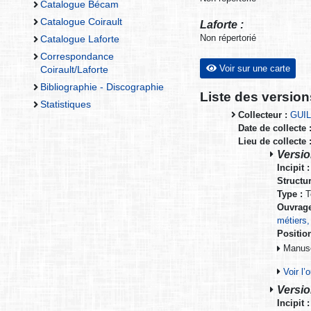
Catalogue Bécam
Catalogue Coirault
Laforte :
Non répertorié
Catalogue Laforte
Correspondance
Voir sur une carte
Coirault/Laforte
Bibliographie - Discographie
Liste des versio
Statistiques
Collecteur :
GUIL
Date de collecte 
Lieu de collecte 
Versio
Incipit :
Structur
Type :
T
Ouvrage
métiers,
Positio
Manuscr
Voir l
Versio
Incipit :