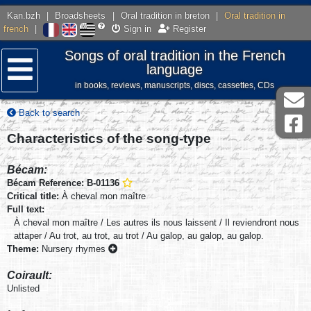
Kan.bzh
|
Broadsheets
|
Oral tradition in breton
|
Oral tradition in
french
|
Sign in
Register
Songs of oral tradition in the French
language
in books, reviews, manuscripts, discs, cassettes, CDs
Menu
Back to search
Characteristics of the song-type
Bécam:
Bécam Reference: B-01136
Critical title:
À cheval mon maître
Full text:
À cheval mon maître / Les autres ils nous laissent / Il reviendront nous
attaper / Au trot, au trot, au trot / Au galop, au galop, au galop.
Theme:
Nursery rhymes
Coirault:
Unlisted