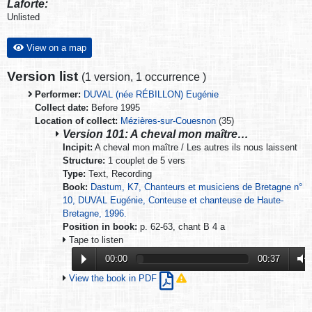
Laforte:
Unlisted
View on a map
Version list
(
1 version
,
1 occurrence
)
Performer:
DUVAL (née RÉBILLON) Eugénie
Collect date:
Before 1995
Location of collect:
Mézières-sur-Couesnon
(35)
Version 101: A cheval mon maître…
Incipit:
A cheval mon maître / Les autres ils nous laissent
Structure:
1 couplet de 5 vers
Type:
Text, Recording
Book:
Dastum, K7, Chanteurs et musiciens de Bretagne n°
10, DUVAL Eugénie, Conteuse et chanteuse de Haute-
Bretagne, 1996.
Position in book:
p. 62-63, chant B 4 a
Tape to listen
00:00
00:37
View the book in PDF